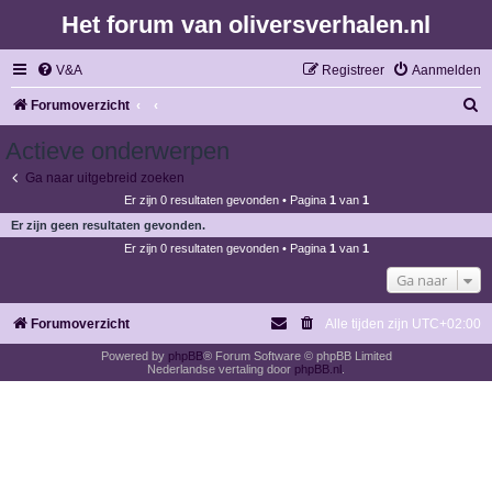
Het forum van oliversverhalen.nl
V&A
Registreer
Aanmelden
Z
Forumoverzicht
o
Actieve onderwerpen
e
Ga naar uitgebreid zoeken
k
Er zijn 0 resultaten gevonden • Pagina
1
van
1
Er zijn geen resultaten gevonden.
Er zijn 0 resultaten gevonden • Pagina
1
van
1
Ga naar
Forumoverzicht
Alle tijden zijn
UTC+02:00
Powered by
phpBB
® Forum Software © phpBB Limited
Nederlandse vertaling door
phpBB.nl
.