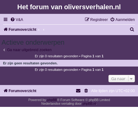
Het forum van oliversverhalen.nl
V&A
Registreer
Aanmelden
Z
Forumoverzicht
o
Actieve onderwerpen
e
Ga naar uitgebreid zoeken
k
Er zijn 0 resultaten gevonden • Pagina
1
van
1
Er zijn geen resultaten gevonden.
Er zijn 0 resultaten gevonden • Pagina
1
van
1
Ga naar
Forumoverzicht
Alle tijden zijn
UTC+02:00
Powered by
phpBB
® Forum Software © phpBB Limited
Nederlandse vertaling door
phpBB.nl
.