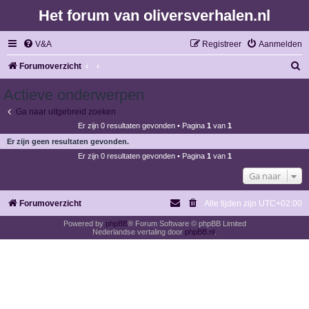
Het forum van oliversverhalen.nl
V&A
Registreer
Aanmelden
Z
Forumoverzicht
o
Actieve onderwerpen
e
Ga naar uitgebreid zoeken
k
Er zijn 0 resultaten gevonden • Pagina
1
van
1
Er zijn geen resultaten gevonden.
Er zijn 0 resultaten gevonden • Pagina
1
van
1
Ga naar
Forumoverzicht
Alle tijden zijn
UTC+02:00
Powered by
phpBB
® Forum Software © phpBB Limited
Nederlandse vertaling door
phpBB.nl
.