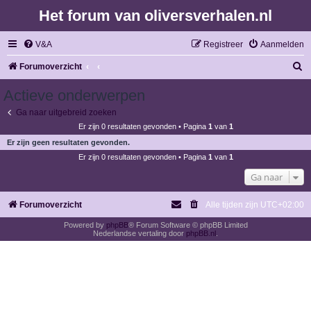
Het forum van oliversverhalen.nl
V&A
Registreer
Aanmelden
Z
Forumoverzicht
o
Actieve onderwerpen
e
Ga naar uitgebreid zoeken
k
Er zijn 0 resultaten gevonden • Pagina
1
van
1
Er zijn geen resultaten gevonden.
Er zijn 0 resultaten gevonden • Pagina
1
van
1
Ga naar
Forumoverzicht
Alle tijden zijn
UTC+02:00
Powered by
phpBB
® Forum Software © phpBB Limited
Nederlandse vertaling door
phpBB.nl
.