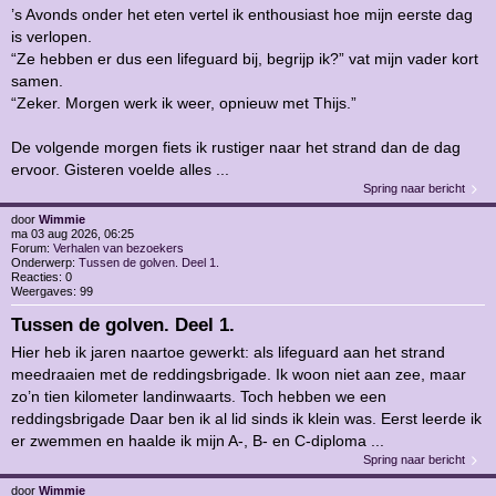
’s Avonds onder het eten vertel ik enthousiast hoe mijn eerste dag
is verlopen.
“Ze hebben er dus een lifeguard bij, begrijp ik?” vat mijn vader kort
samen.
“Zeker. Morgen werk ik weer, opnieuw met Thijs.”
De volgende morgen fiets ik rustiger naar het strand dan de dag
ervoor. Gisteren voelde alles ...
Spring naar bericht
door
Wimmie
ma 03 aug 2026, 06:25
Forum:
Verhalen van bezoekers
Onderwerp:
Tussen de golven. Deel 1.
Reacties:
0
Weergaves:
99
Tussen de golven. Deel 1.
Hier heb ik jaren naartoe gewerkt: als lifeguard aan het strand
meedraaien met de reddingsbrigade. Ik woon niet aan zee, maar
zo’n tien kilometer landinwaarts. Toch hebben we een
reddingsbrigade Daar ben ik al lid sinds ik klein was. Eerst leerde ik
er zwemmen en haalde ik mijn A-, B- en C-diploma ...
Spring naar bericht
door
Wimmie