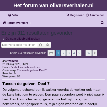
Het forum van oliversverhalen.nl
V&A
Registreer
Aanmelden
Z
Forumoverzicht
o
Er zijn 311 resultaten gevonden
e
Ga naar uitgebreid zoeken
k
Zoek
Uitgebreid zoeken
Pagina
1
van
32
1
2
3
4
5
32
Volge
Er zijn 311 resultaten gevonden
…
door
Wimmie
zo 09 aug 2026, 06:24
Forum:
Verhalen van bezoekers
Onderwerp:
Tussen de golven. Deel 7.
Reacties:
0
Weergaves:
56
Tussen de golven. Deel 7.
De volgende ochtend ben ik wakker voordat de wekker ook maar
de kans krijgt om te piepen. Een paar seconden weet ik niet waar ik
ben. Dan komt alles terug: gisteren na half vijf, Lars, zijn
bekentenis, het gesprek thuis, mijn eigen woorden die eindelijk