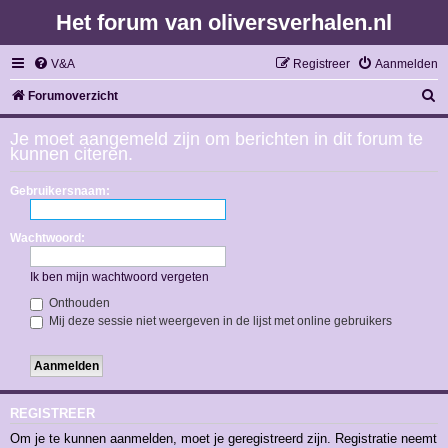
Het forum van oliversverhalen.nl
V&A
Registreer
Aanmelden
Z
Forumoverzicht
o
Je moet aangemeld zijn om berichten in dit forum te
e
kunnen citeren.
k
Gebruikersnaam:
Wachtwoord:
Ik ben mijn wachtwoord vergeten
Onthouden
Mij deze sessie niet weergeven in de lijst met online gebruikers
REGISTREER
Om je te kunnen aanmelden, moet je geregistreerd zijn. Registratie neemt