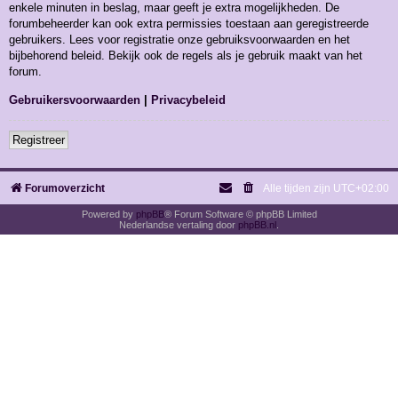
enkele minuten in beslag, maar geeft je extra mogelijkheden. De
forumbeheerder kan ook extra permissies toestaan aan geregistreerde
gebruikers. Lees voor registratie onze gebruiksvoorwaarden en het
bijbehorend beleid. Bekijk ook de regels als je gebruik maakt van het
forum.
Gebruikersvoorwaarden
|
Privacybeleid
Registreer
Forumoverzicht
Alle tijden zijn
UTC+02:00
Powered by
phpBB
® Forum Software © phpBB Limited
Nederlandse vertaling door
phpBB.nl
.