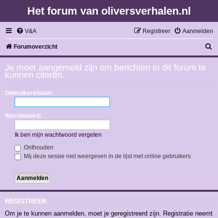
Het forum van oliversverhalen.nl
V&A
Registreer
Aanmelden
Z
Forumoverzicht
o
Je moet aangemeld zijn om berichten in dit forum te
e
kunnen citeren.
k
Gebruikersnaam:
Wachtwoord:
Ik ben mijn wachtwoord vergeten
Onthouden
Mij deze sessie niet weergeven in de lijst met online gebruikers
REGISTREER
Om je te kunnen aanmelden, moet je geregistreerd zijn. Registratie neemt