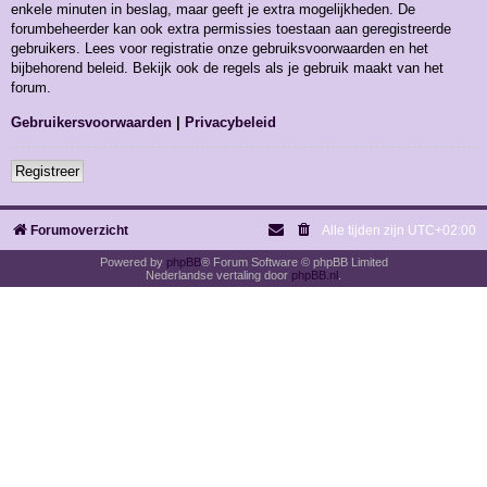
enkele minuten in beslag, maar geeft je extra mogelijkheden. De
forumbeheerder kan ook extra permissies toestaan aan geregistreerde
gebruikers. Lees voor registratie onze gebruiksvoorwaarden en het
bijbehorend beleid. Bekijk ook de regels als je gebruik maakt van het
forum.
Gebruikersvoorwaarden
|
Privacybeleid
Registreer
Forumoverzicht
Alle tijden zijn
UTC+02:00
Powered by
phpBB
® Forum Software © phpBB Limited
Nederlandse vertaling door
phpBB.nl
.