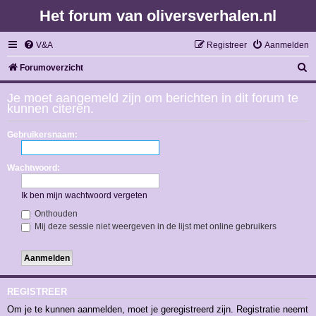
Het forum van oliversverhalen.nl
V&A
Registreer
Aanmelden
Z
Forumoverzicht
o
Je moet aangemeld zijn om berichten in dit forum te
e
kunnen citeren.
k
Gebruikersnaam:
Wachtwoord:
Ik ben mijn wachtwoord vergeten
Onthouden
Mij deze sessie niet weergeven in de lijst met online gebruikers
REGISTREER
Om je te kunnen aanmelden, moet je geregistreerd zijn. Registratie neemt