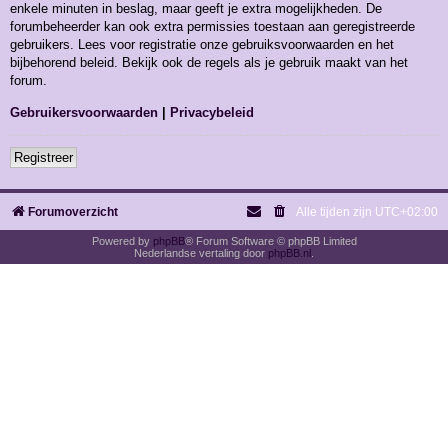
enkele minuten in beslag, maar geeft je extra mogelijkheden. De
forumbeheerder kan ook extra permissies toestaan aan geregistreerde
gebruikers. Lees voor registratie onze gebruiksvoorwaarden en het
bijbehorend beleid. Bekijk ook de regels als je gebruik maakt van het
forum.
Gebruikersvoorwaarden
|
Privacybeleid
Registreer
Forumoverzicht
Alle tijden zijn
UTC+02:00
Powered by
phpBB
® Forum Software © phpBB Limited
Nederlandse vertaling door
phpBB.nl
.