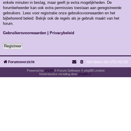
enkele minuten in beslag, maar geeft je extra mogelijkheden. De
forumbeheerder kan ook extra permissies toestaan aan geregistreerde
gebruikers. Lees voor registratie onze gebruiksvoorwaarden en het
bijbehorend beleid. Bekijk ook de regels als je gebruik maakt van het
forum.
Gebruikersvoorwaarden
|
Privacybeleid
Registreer
Forumoverzicht
Alle tijden zijn
UTC+02:00
Powered by
phpBB
® Forum Software © phpBB Limited
Nederlandse vertaling door
phpBB.nl
.