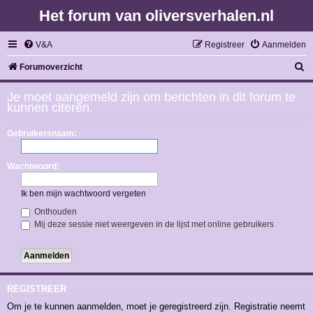
Het forum van oliversverhalen.nl
V&A
Registreer
Aanmelden
Z
Forumoverzicht
o
Je moet aangemeld zijn om berichten in dit forum te
e
kunnen citeren.
k
Gebruikersnaam:
Wachtwoord:
Ik ben mijn wachtwoord vergeten
Onthouden
Mij deze sessie niet weergeven in de lijst met online gebruikers
REGISTREER
Om je te kunnen aanmelden, moet je geregistreerd zijn. Registratie neemt