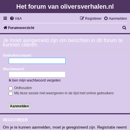
Het forum van oliversverhalen.nl
V&A
Registreer
Aanmelden
Z
Forumoverzicht
o
Je moet aangemeld zijn om berichten in dit forum te
e
kunnen citeren.
k
Gebruikersnaam:
Wachtwoord:
Ik ben mijn wachtwoord vergeten
Onthouden
Mij deze sessie niet weergeven in de lijst met online gebruikers
REGISTREER
Om je te kunnen aanmelden, moet je geregistreerd zijn. Registratie neemt