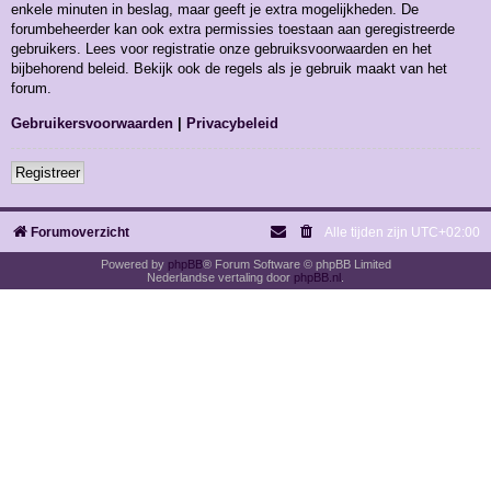
enkele minuten in beslag, maar geeft je extra mogelijkheden. De
forumbeheerder kan ook extra permissies toestaan aan geregistreerde
gebruikers. Lees voor registratie onze gebruiksvoorwaarden en het
bijbehorend beleid. Bekijk ook de regels als je gebruik maakt van het
forum.
Gebruikersvoorwaarden
|
Privacybeleid
Registreer
Forumoverzicht
Alle tijden zijn
UTC+02:00
Powered by
phpBB
® Forum Software © phpBB Limited
Nederlandse vertaling door
phpBB.nl
.