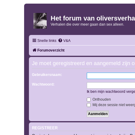
Het forum van oliversverha
Verhalen die over meer gaan dan sex alleen.
Snelle links
V&A
Forumoverzicht
Je moet geregistreerd en aangemeld zijn o
Gebruikersnaam:
Wachtwoord:
Ik ben mijn wachtwoord verg
Onthouden
Mij deze sessie niet weerg
REGISTREER