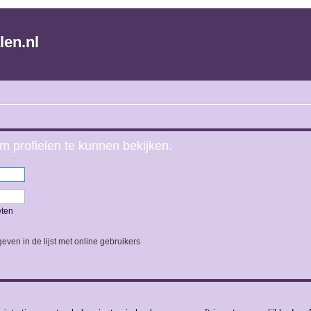
len.nl
m profielen te kunnen bekijken.
eten
even in de lijst met online gebruikers