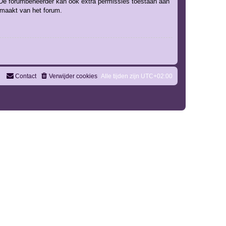
. De forumbeheerder kan ook extra permissies toestaan aan
k maakt van het forum.
Contact
Verwijder cookies
Alle tijden zijn
UTC+02:00