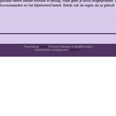
gistratie neemt enkele minuten in beslag, maar geeft je extra mogelijkheden
uiksvoorwaarden en het bijbehorend beleid. Bekijk ook de regels als je gebrui
Powered by
phpBB
® Forum Software © phpBB Limited
Nederlandse vertaling door
phpBB.nl
.