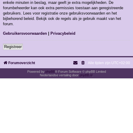
enkele minuten in beslag, maar geeft je extra mogelijkheden. De
forumbeheerder kan ook extra permissies toestaan aan geregistreerde
gebruikers. Lees voor registratie onze gebruiksvoorwaarden en het
bijbehorend beleid. Bekijk ook de regels als je gebruik maakt van het
forum.
Gebruikersvoorwaarden
|
Privacybeleid
Registreer
Forumoverzicht
Alle tijden zijn
UTC+02:00
Powered by
phpBB
® Forum Software © phpBB Limited
Nederlandse vertaling door
phpBB.nl
.