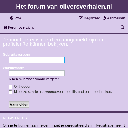
Het forum van oliversverhalen.nl
V&A
Registreer
Aanmelden
Z
Forumoverzicht
o
Je moet geregistreerd en aangemeld zijn om
e
profielen te kunnen bekijken.
k
Gebruikersnaam:
Wachtwoord:
Ik ben mijn wachtwoord vergeten
Onthouden
Mij deze sessie niet weergeven in de lijst met online gebruikers
REGISTREER
Om je te kunnen aanmelden, moet je geregistreerd zijn. Registratie neemt