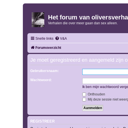
Het forum van oliversverha
Verhalen die over meer gaan dan sex alleen.
Snelle links
V&A
Forumoverzicht
Je moet geregistreerd en aangemeld zijn o
Gebruikersnaam:
Wachtwoord:
Ik ben mijn wachtwoord verg
Onthouden
Mij deze sessie niet weerg
REGISTREER