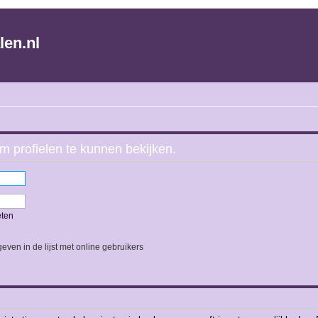
len.nl
m profielen te kunnen bekijken.
eten
even in de lijst met online gebruikers