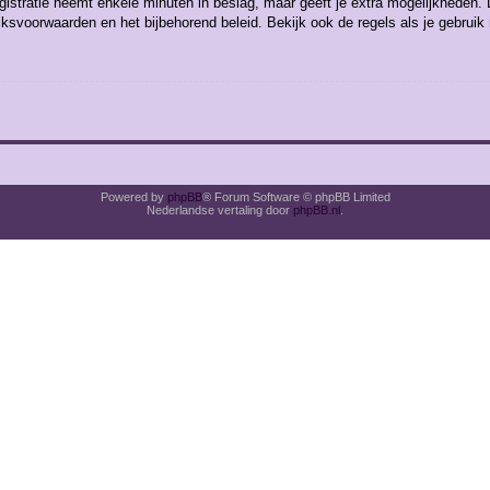
gistratie neemt enkele minuten in beslag, maar geeft je extra mogelijkheden
uiksvoorwaarden en het bijbehorend beleid. Bekijk ook de regels als je gebrui
Powered by
phpBB
® Forum Software © phpBB Limited
Nederlandse vertaling door
phpBB.nl
.