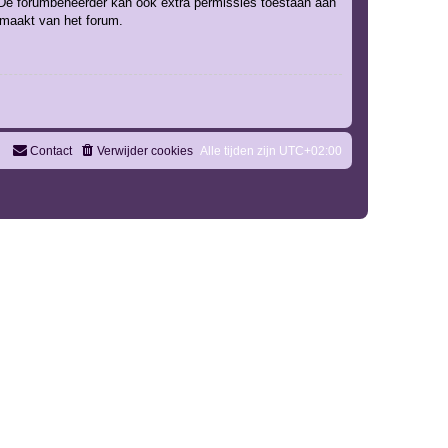
. De forumbeheerder kan ook extra permissies toestaan aan
k maakt van het forum.
Contact
Verwijder cookies
Alle tijden zijn
UTC+02:00