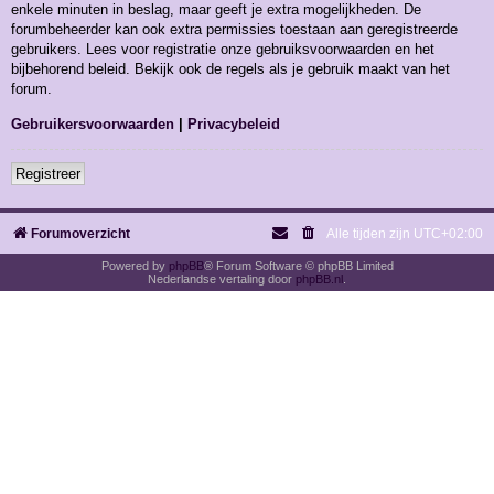
enkele minuten in beslag, maar geeft je extra mogelijkheden. De
forumbeheerder kan ook extra permissies toestaan aan geregistreerde
gebruikers. Lees voor registratie onze gebruiksvoorwaarden en het
bijbehorend beleid. Bekijk ook de regels als je gebruik maakt van het
forum.
Gebruikersvoorwaarden
|
Privacybeleid
Registreer
Forumoverzicht
Alle tijden zijn
UTC+02:00
Powered by
phpBB
® Forum Software © phpBB Limited
Nederlandse vertaling door
phpBB.nl
.