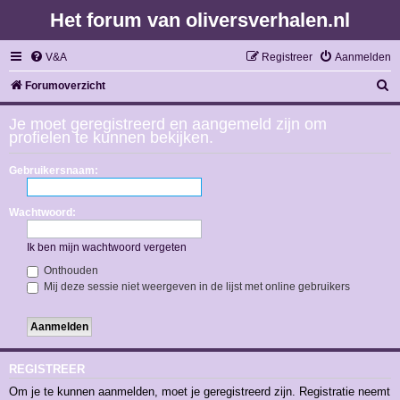
Het forum van oliversverhalen.nl
V&A
Registreer
Aanmelden
Z
Forumoverzicht
o
Je moet geregistreerd en aangemeld zijn om
e
profielen te kunnen bekijken.
k
Gebruikersnaam:
Wachtwoord:
Ik ben mijn wachtwoord vergeten
Onthouden
Mij deze sessie niet weergeven in de lijst met online gebruikers
REGISTREER
Om je te kunnen aanmelden, moet je geregistreerd zijn. Registratie neemt