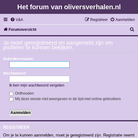
Het forum van oliversverhalen.nl
V&A
Registreer
Aanmelden
Z
Forumoverzicht
o
Je moet geregistreerd en aangemeld zijn om
e
profielen te kunnen bekijken.
k
Gebruikersnaam:
Wachtwoord:
Ik ben mijn wachtwoord vergeten
Onthouden
Mij deze sessie niet weergeven in de lijst met online gebruikers
REGISTREER
Om je te kunnen aanmelden, moet je geregistreerd zijn. Registratie neemt