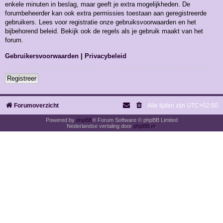
enkele minuten in beslag, maar geeft je extra mogelijkheden. De
forumbeheerder kan ook extra permissies toestaan aan geregistreerde
gebruikers. Lees voor registratie onze gebruiksvoorwaarden en het
bijbehorend beleid. Bekijk ook de regels als je gebruik maakt van het
forum.
Gebruikersvoorwaarden
|
Privacybeleid
Registreer
Forumoverzicht
Alle tijden zijn
UTC+02:00
Powered by
phpBB
® Forum Software © phpBB Limited
Nederlandse vertaling door
phpBB.nl
.