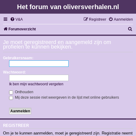
Het forum van oliversverhalen.nl
V&A
Registreer
Aanmelden
Z
Forumoverzicht
o
Je moet geregistreerd en aangemeld zijn om
e
profielen te kunnen bekijken.
k
Gebruikersnaam:
Wachtwoord:
Ik ben mijn wachtwoord vergeten
Onthouden
Mij deze sessie niet weergeven in de lijst met online gebruikers
REGISTREER
Om je te kunnen aanmelden, moet je geregistreerd zijn. Registratie neemt