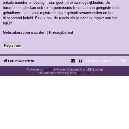
enkele minuten in beslag, maar geeft je extra mogelijkheden. De
forumbeheerder kan ook extra permissies toestaan aan geregistreerde
gebruikers. Lees voor registratie onze gebruiksvoorwaarden en het
bijbehorend beleid. Bekijk ook de regels als je gebruik maakt van het
forum.
Gebruikersvoorwaarden
|
Privacybeleid
Registreer
Forumoverzicht
Alle tijden zijn
UTC+02:00
Powered by
phpBB
® Forum Software © phpBB Limited
Nederlandse vertaling door
phpBB.nl
.