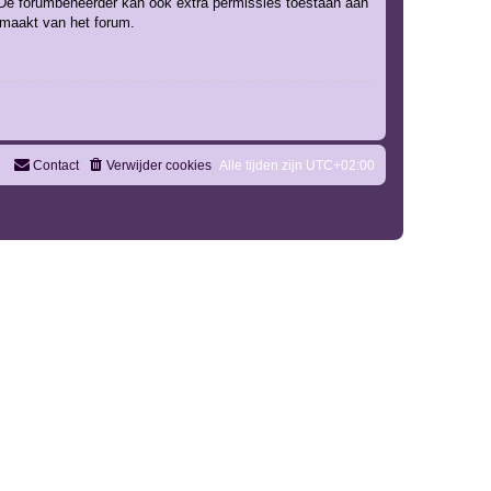
. De forumbeheerder kan ook extra permissies toestaan aan
k maakt van het forum.
Contact
Verwijder cookies
Alle tijden zijn
UTC+02:00