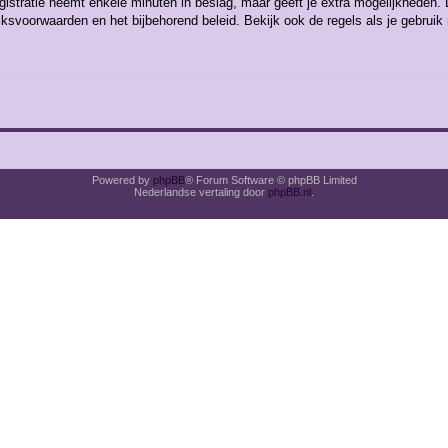
gistratie neemt enkele minuten in beslag, maar geeft je extra mogelijkheden
uiksvoorwaarden en het bijbehorend beleid. Bekijk ook de regels als je gebrui
Powered by
phpBB
® Forum Software © phpBB Limited
Nederlandse vertaling door
phpBB.nl
.