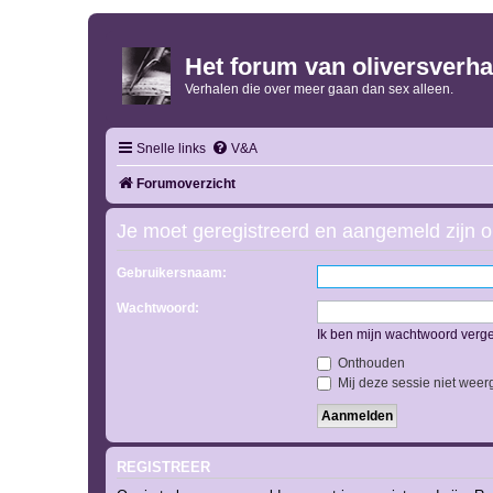
Het forum van oliversverha
Verhalen die over meer gaan dan sex alleen.
Snelle links
V&A
Forumoverzicht
Je moet geregistreerd en aangemeld zijn o
Gebruikersnaam:
Wachtwoord:
Ik ben mijn wachtwoord verg
Onthouden
Mij deze sessie niet weerg
REGISTREER