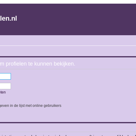
len.nl
m profielen te kunnen bekijken.
eten
even in de lijst met online gebruikers