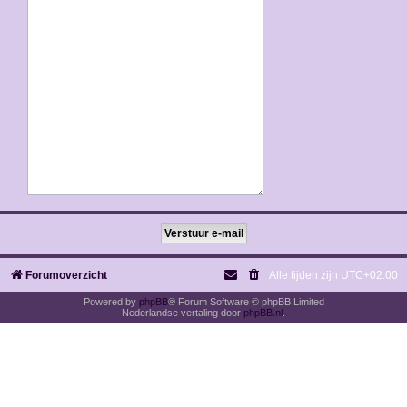
Forumoverzicht
Alle tijden zijn
UTC+02:00
Powered by
phpBB
® Forum Software © phpBB Limited
Nederlandse vertaling door
phpBB.nl
.