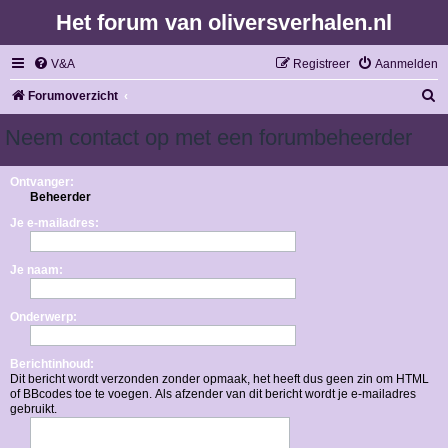
Het forum van oliversverhalen.nl
V&A
Registreer
Aanmelden
Z
Forumoverzicht
o
Neem contact op met een forumbeheerder
e
k
Ontvanger:
Beheerder
Je e-mailadres:
Je naam:
Onderwerp:
Berichtinhoud:
Dit bericht wordt verzonden zonder opmaak, het heeft dus geen zin om HTML
of BBcodes toe te voegen. Als afzender van dit bericht wordt je e-mailadres
gebruikt.