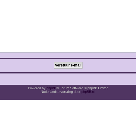
Powered by
phpBB
® Forum Software © phpBB Limited
Nederlandse vertaling door
phpBB.nl
.