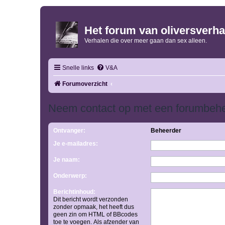
Het forum van oliversverha
Verhalen die over meer gaan dan sex alleen.
Snelle links
V&A
Forumoverzicht
Neem contact op met een forumbeh
Ontvanger:
Beheerder
Je e-mailadres:
Je naam:
Onderwerp:
Berichtinhoud:
Dit bericht wordt verzonden
zonder opmaak, het heeft dus
geen zin om HTML of BBcodes
toe te voegen. Als afzender van