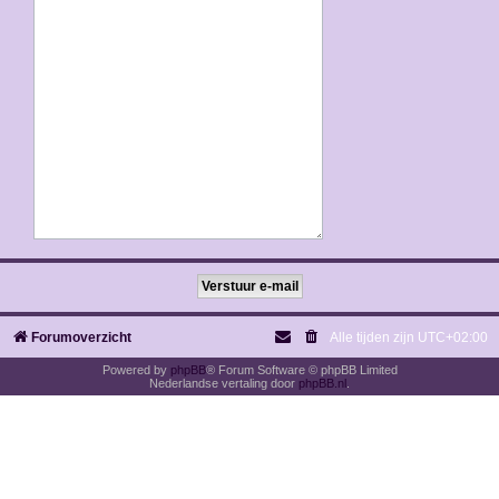
Forumoverzicht
Alle tijden zijn
UTC+02:00
Powered by
phpBB
® Forum Software © phpBB Limited
Nederlandse vertaling door
phpBB.nl
.