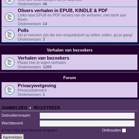
Onderwerpen:
46
Olivers verhalen in EPUB, KINDLE & PDF
Links naar EPUB en PDF versies van de verhalen, met dank aan
Kevin.
Onderwerpen:
14
Polls
Als er mensen zijn die een enquete/poll op willen zetten, ga je gang!
Onderwerpen:
3
Verhalen van bezoekers
Verhalen van bezoekers
Plaats hier je eigen verhalen.
Onderwerpen:
1269
Forum
Privacywetgeving
Privacystatement
Onderwerpen:
1
AANMELDEN
•
REGISTREER
Gebruikersnaam:
Wachtwoord:
Ik ben mijn wachtwoord vergeten
Onthouden