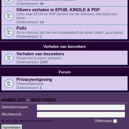
Onderwerpen:
46
Olivers verhalen in EPUB, KINDLE & PDF
Links naar EPUB en PDF versies van de verhalen, met dank aan
Kevin.
Onderwerpen:
14
Polls
Als er mensen zijn die een enquete/poll op willen zetten, ga je gang!
Onderwerpen:
3
Verhalen van bezoekers
Verhalen van bezoekers
Plaats hier je eigen verhalen.
Onderwerpen:
1265
Forum
Privacywetgeving
Privacystatement
Onderwerpen:
1
AANMELDEN
•
REGISTREER
Gebruikersnaam:
Wachtwoord:
Ik ben mijn wachtwoord vergeten
Onthouden