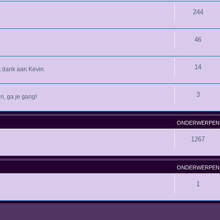
244
46
14
 dank aan Kevin.
3
n, ga je gang!
ONDERWERPEN
1267
ONDERWERPEN
1