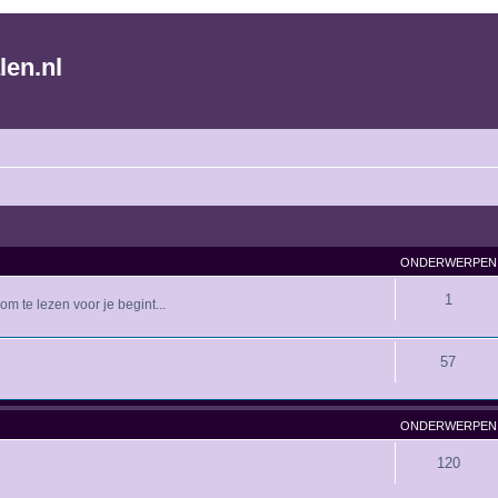
len.nl
ONDERWERPEN
1
m te lezen voor je begint...
57
ONDERWERPEN
120