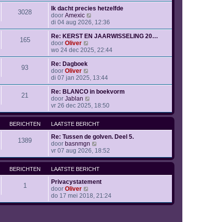
k
b
t
i
Ik dacht precies hetzelfde
e
s
3028
B
j
door
Amexic
r
t
e
k
di 04 aug 2026, 12:36
i
e
k
l
c
b
i
a
Re: KERST EN JAARWISSELING 20…
h
e
165
B
j
a
door
Oliver
t
r
e
k
t
wo 24 dec 2025, 22:44
i
k
l
s
c
i
a
t
Re: Dagboek
h
93
j
B
a
e
door
Oliver
t
k
e
t
b
di 07 jan 2025, 13:44
l
k
s
e
a
i
t
r
Re: BLANCO in boekvorm
21
a
j
B
e
i
door
Jablan
t
k
e
b
c
vr 26 dec 2025, 18:50
s
l
k
e
h
t
a
i
r
t
BERICHTEN
LAATSTE BERICHT
e
a
j
i
b
t
k
c
Re: Tussen de golven. Deel 5.
e
s
l
h
1389
B
door
basnmgn
r
t
a
t
e
vr 07 aug 2026, 18:52
i
e
a
k
c
b
t
i
h
e
s
BERICHTEN
LAATSTE BERICHT
j
t
r
t
k
i
e
Privacystatement
l
1
c
B
b
door
Oliver
a
h
e
e
do 17 mei 2018, 21:24
a
t
k
r
t
i
i
s
j
c
t