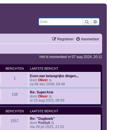
Zoek
Uitgebreid zoeken
Registreer
Aanmelden
Het is momenteel vr 07 aug 2026, 20:11
BERICHTEN
LAATSTE BERICHT
Even wat belangrijke dingen...
1
B
door
Oliver
e
za 06 dec 2008, 09:48
k
i
Re: SuperArie
158
j
B
door
Oliver
k
e
vr 15 aug 2025, 06:59
l
k
a
i
BERICHTEN
LAATSTE BERICHT
a
j
t
k
Re: "Dagboek"
s
l
1557
B
door
Robbyk
t
a
e
ma 28 jul 2025, 21:52
e
a