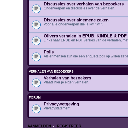
Discussies over verhalen van bezoekers
Onderwerpen en discussies over de verhalen.
Discussies over algemene zaken
Voor alle onderwerpen die je kwijt wilt.
Olivers verhalen in EPUB, KINDLE & PDF
Links naar EPUB en PDF versies van de verhalen, met
Polls
Als er mensen zijn die een enquete/poll op willen zette
VERHALEN VAN BEZOEKERS
Verhalen van bezoekers
Plaats hier je eigen verhalen.
FORUM
Privacywetgeving
Privacystatement
AANMELDEN
•
REGISTREER