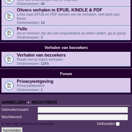
Onderwerpen:
46
Olivers verhalen in EPUB, KINDLE & PDF
Links naar EPUB en PDF versies van de verhalen, met dank aan
Kevin.
Onderwerpen:
14
Polls
Als er mensen zijn die een enquete/poll op willen zetten, ga je gang!
Onderwerpen:
3
Verhalen van bezoekers
Verhalen van bezoekers
Plaats hier je eigen verhalen.
Onderwerpen:
1265
Forum
Privacywetgeving
Privacystatement
Onderwerpen:
1
AANMELDEN
•
REGISTREER
Gebruikersnaam:
Wachtwoord:
Ik ben mijn wachtwoord vergeten
Onthouden