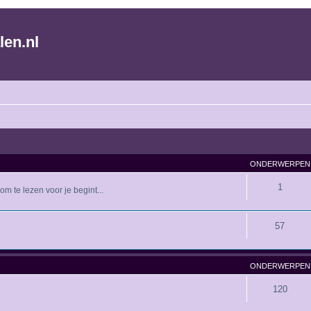
len.nl
ONDERWERPEN
1
m te lezen voor je begint...
57
ONDERWERPEN
120