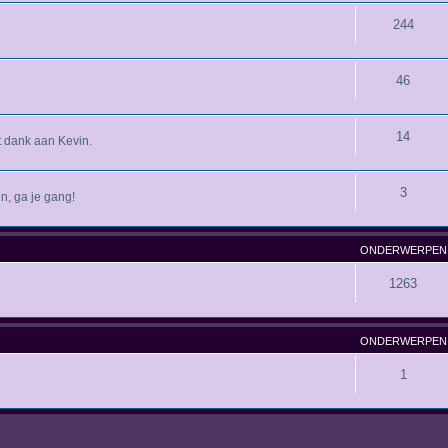
244
46
14
 dank aan Kevin.
3
n, ga je gang!
ONDERWERPEN
1263
ONDERWERPEN
1