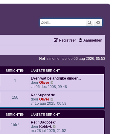
Zoek
Uitgebreid zoeken
Registreer
Aanmelden
Het is momenteel do 06 aug 2026, 05:53
BERICHTEN
LAATSTE BERICHT
Even wat belangrijke dingen...
1
B
door
Oliver
e
za 06 dec 2008, 09:48
k
i
Re: SuperArie
158
j
B
door
Oliver
k
e
vr 15 aug 2025, 06:59
l
k
a
i
BERICHTEN
LAATSTE BERICHT
a
j
t
k
Re: "Dagboek"
s
l
1557
B
door
Robbyk
t
a
e
ma 28 jul 2025, 21:52
e
a