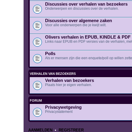
Discussies over verhalen van bezoekers
Onderwerpen en discussies over de verhalen.
Discussies over algemene zaken
Voor alle onderwerpen die je kwijt wilt.
Olivers verhalen in EPUB, KINDLE & PDF
Links naar EPUB en PDF versies van de verhalen, met
Polls
Als er mensen zijn die een enquete/poll op willen zette
VERHALEN VAN BEZOEKERS
Verhalen van bezoekers
Plaats hier je eigen verhalen.
FORUM
Privacywetgeving
Privacystatement
AANMELDEN
•
REGISTREER