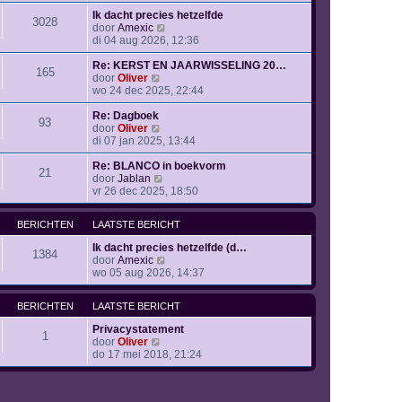
k
b
t
i
Ik dacht precies hetzelfde
e
s
3028
B
j
door
Amexic
r
t
e
k
di 04 aug 2026, 12:36
i
e
k
l
c
b
i
a
Re: KERST EN JAARWISSELING 20…
h
e
165
B
j
a
door
Oliver
t
r
e
k
t
wo 24 dec 2025, 22:44
i
k
l
s
c
i
a
t
Re: Dagboek
h
93
j
B
a
e
door
Oliver
t
k
e
t
b
di 07 jan 2025, 13:44
l
k
s
e
a
i
t
r
Re: BLANCO in boekvorm
21
a
j
B
e
i
door
Jablan
t
k
e
b
c
vr 26 dec 2025, 18:50
s
l
k
e
h
t
a
i
r
t
BERICHTEN
LAATSTE BERICHT
e
a
j
i
b
t
k
c
Ik dacht precies hetzelfde (d…
e
s
l
h
1384
B
door
Amexic
r
t
a
t
e
wo 05 aug 2026, 14:37
i
e
a
k
c
b
t
i
h
e
s
BERICHTEN
LAATSTE BERICHT
j
t
r
t
k
i
e
Privacystatement
l
1
c
B
b
door
Oliver
a
h
e
e
do 17 mei 2018, 21:24
a
t
k
r
t
i
i
s
j
c
t