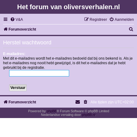
Het forum van oliversverhalen.nl
V&A
Registreer
Aanmelden
Z
Forumoverzicht
o
Herstel wachtwoord
e
k
E-mailadres:
Met dit e-mailadres wordt het e-mailadres bedoeld dat bij ons bekend is. Als je
het e-mailadres nog nooit hebt gewijzigd, is dit het e-mailadres dat je hebt
gebruikt bij de registratie.
Forumoverzicht
Alle tijden zijn
UTC+02:00
Powered by
phpBB
® Forum Software © phpBB Limited
Nederlandse vertaling door
phpBB.nl
.