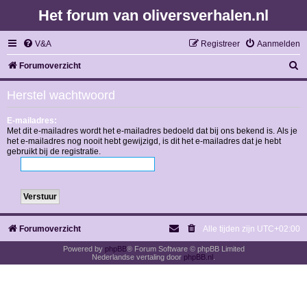
Het forum van oliversverhalen.nl
V&A
Registreer
Aanmelden
Z
Forumoverzicht
o
Herstel wachtwoord
e
k
E-mailadres:
Met dit e-mailadres wordt het e-mailadres bedoeld dat bij ons bekend is. Als je
het e-mailadres nog nooit hebt gewijzigd, is dit het e-mailadres dat je hebt
gebruikt bij de registratie.
Forumoverzicht
Alle tijden zijn
UTC+02:00
Powered by
phpBB
® Forum Software © phpBB Limited
Nederlandse vertaling door
phpBB.nl
.