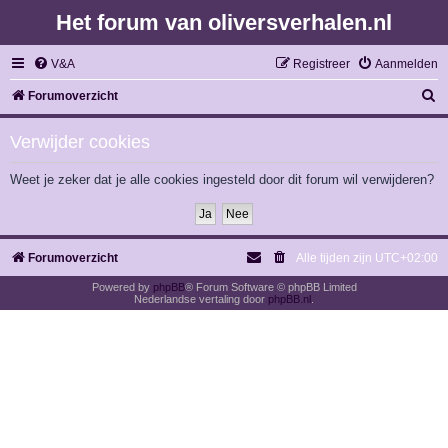
Het forum van oliversverhalen.nl
V&A
Registreer
Aanmelden
Z
Forumoverzicht
o
Verwijder cookies
e
k
Weet je zeker dat je alle cookies ingesteld door dit forum wil verwijderen?
Forumoverzicht
Alle tijden zijn
UTC+02:00
Powered by
phpBB
® Forum Software © phpBB Limited
Nederlandse vertaling door
phpBB.nl
.