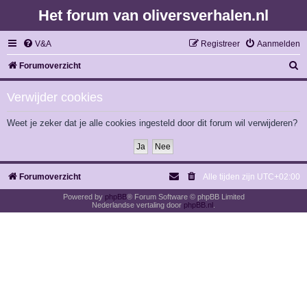
Het forum van oliversverhalen.nl
V&A
Registreer
Aanmelden
Z
Forumoverzicht
o
Verwijder cookies
e
k
Weet je zeker dat je alle cookies ingesteld door dit forum wil verwijderen?
Forumoverzicht
Alle tijden zijn
UTC+02:00
Powered by
phpBB
® Forum Software © phpBB Limited
Nederlandse vertaling door
phpBB.nl
.