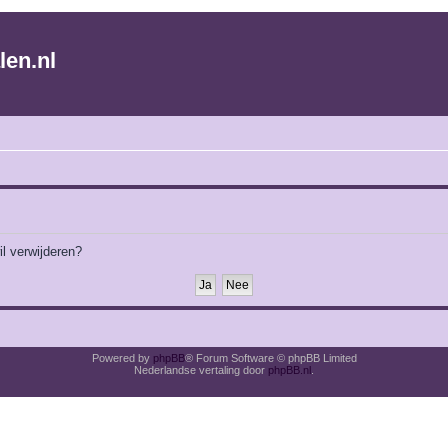
len.nl
il verwijderen?
Powered by
phpBB
® Forum Software © phpBB Limited
Nederlandse vertaling door
phpBB.nl
.