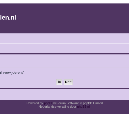
len.nl
il verwijderen?
Powered by
phpBB
® Forum Software © phpBB Limited
Nederlandse vertaling door
phpBB.nl
.