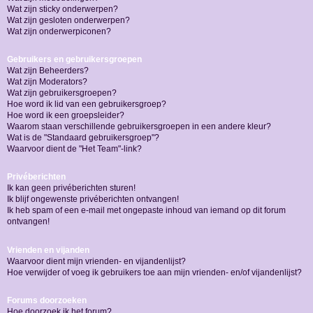
Wat zijn sticky onderwerpen?
Wat zijn gesloten onderwerpen?
Wat zijn onderwerpiconen?
Gebruikers en gebruikersgroepen
Wat zijn Beheerders?
Wat zijn Moderators?
Wat zijn gebruikersgroepen?
Hoe word ik lid van een gebruikersgroep?
Hoe word ik een groepsleider?
Waarom staan verschillende gebruikersgroepen in een andere kleur?
Wat is de "Standaard gebruikersgroep"?
Waarvoor dient de "Het Team"-link?
Privéberichten
Ik kan geen privéberichten sturen!
Ik blijf ongewenste privéberichten ontvangen!
Ik heb spam of een e-mail met ongepaste inhoud van iemand op dit forum
ontvangen!
Vrienden en vijanden
Waarvoor dient mijn vrienden- en vijandenlijst?
Hoe verwijder of voeg ik gebruikers toe aan mijn vrienden- en/of vijandenlijst?
Forums doorzoeken
Hoe doorzoek ik het forum?