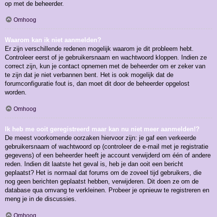
op met de beheerder.
Omhoog
Waarom kan ik niet aanmelden?
Er zijn verschillende redenen mogelijk waarom je dit probleem hebt.
Controleer eerst of je gebruikersnaam en wachtwoord kloppen. Indien ze
correct zijn, kun je contact opnemen met de beheerder om er zeker van
te zijn dat je niet verbannen bent. Het is ook mogelijk dat de
forumconfiguratie fout is, dan moet dit door de beheerder opgelost
worden.
Omhoog
Ik heb me ooit geregistreerd maar kan nu niet meer aanmelden!?
De meest voorkomende oorzaken hiervoor zijn: je gaf een verkeerde
gebruikersnaam of wachtwoord op (controleer de e-mail met je registratie
gegevens) of een beheerder heeft je account verwijderd om één of andere
reden. Indien dit laatste het geval is, heb je dan ooit een bericht
geplaatst? Het is normaal dat forums om de zoveel tijd gebruikers, die
nog geen berichten geplaatst hebben, verwijderen. Dit doen ze om de
database qua omvang te verkleinen. Probeer je opnieuw te registreren en
meng je in de discussies.
Omhoog