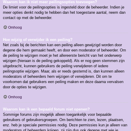
Waarom kan ik niet meer peilingsopties toevoegen?
De limiet voor de peilingsopties is ingesteld door de beheerder. Indien je
meer opties denkt nodig te hebben dan het toegestane aantal, neem dan
contact op met de beheerder.
Omhoog
Hoe wijzig of verwijder ik een peiling?
Net zoals bij de berichten kan een peiling alleen gewijzigd worden door
degene die hem gemaakt heeft, en door een moderator of beheerder. Om
de peiling te wijzigen moet je het allereerste bericht van het onderwerp
wijzigen (hieraan is de peiling gekoppeld). Als er nog geen stemmen zijn
uitgebracht, kunnen gebruikers de peiling verwijderen of iedere
peilingsoptie wijzigen. Maar, als er reeds gestemd is, dan kunnen alleen
moderators of beheerders hem wijzigen of verwijderen. Dit om te
voorkomen dat gebruikers een peiling maken en deze daarna vervalsen
door de opties te wijzigen.
Omhoog
Waarom kan ik een bepaald forum niet openen?
Sommige forums zijn mogelijk alleen toegankelijk voor bepaalde
gebruikers of gebruikersgroepen. Om berichten te zien, lezen, plaatsen,
enz. heb je speciale permissies nodig. Deze permissies kun je alleen van
moderators of beheerders krijgen, zij zijn dus ook degene met wie je