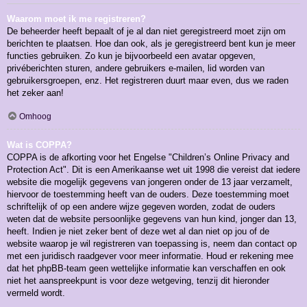
Waarom moet ik me registreren?
De beheerder heeft bepaalt of je al dan niet geregistreerd moet zijn om
berichten te plaatsen. Hoe dan ook, als je geregistreerd bent kun je meer
functies gebruiken. Zo kun je bijvoorbeeld een avatar opgeven,
privéberichten sturen, andere gebruikers e-mailen, lid worden van
gebruikersgroepen, enz. Het registreren duurt maar even, dus we raden
het zeker aan!
Omhoog
Wat is COPPA?
COPPA is de afkorting voor het Engelse "Children’s Online Privacy and
Protection Act". Dit is een Amerikaanse wet uit 1998 die vereist dat iedere
website die mogelijk gegevens van jongeren onder de 13 jaar verzamelt,
hiervoor de toestemming heeft van de ouders. Deze toestemming moet
schriftelijk of op een andere wijze gegeven worden, zodat de ouders
weten dat de website persoonlijke gegevens van hun kind, jonger dan 13,
heeft. Indien je niet zeker bent of deze wet al dan niet op jou of de
website waarop je wil registreren van toepassing is, neem dan contact op
met een juridisch raadgever voor meer informatie. Houd er rekening mee
dat het phpBB-team geen wettelijke informatie kan verschaffen en ook
niet het aanspreekpunt is voor deze wetgeving, tenzij dit hieronder
vermeld wordt.