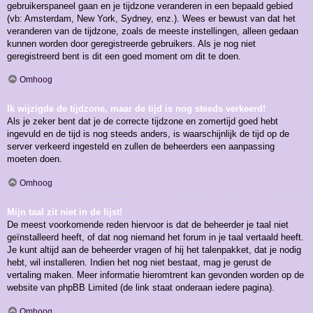
gebruikerspaneel gaan en je tijdzone veranderen in een bepaald gebied
(vb: Amsterdam, New York, Sydney, enz.). Wees er bewust van dat het
veranderen van de tijdzone, zoals de meeste instellingen, alleen gedaan
kunnen worden door geregistreerde gebruikers. Als je nog niet
geregistreerd bent is dit een goed moment om dit te doen.
Omhoog
Ik wijzigde de tijdzone, maar de tijd is nog steeds verkeerd!
Als je zeker bent dat je de correcte tijdzone en zomertijd goed hebt
ingevuld en de tijd is nog steeds anders, is waarschijnlijk de tijd op de
server verkeerd ingesteld en zullen de beheerders een aanpassing
moeten doen.
Omhoog
Mijn taal zit niet in de lijst!
De meest voorkomende reden hiervoor is dat de beheerder je taal niet
geïnstalleerd heeft, of dat nog niemand het forum in je taal vertaald heeft.
Je kunt altijd aan de beheerder vragen of hij het talenpakket, dat je nodig
hebt, wil installeren. Indien het nog niet bestaat, mag je gerust de
vertaling maken. Meer informatie hieromtrent kan gevonden worden op de
website van phpBB Limited (de link staat onderaan iedere pagina).
Omhoog