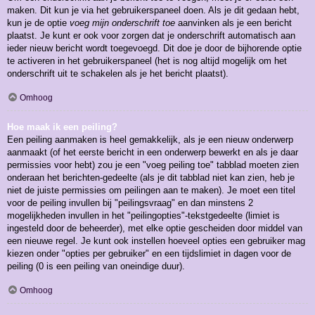
maken. Dit kun je via het gebruikerspaneel doen. Als je dit gedaan hebt,
kun je de optie
voeg mijn onderschrift toe
aanvinken als je een bericht
plaatst. Je kunt er ook voor zorgen dat je onderschrift automatisch aan
ieder nieuw bericht wordt toegevoegd. Dit doe je door de bijhorende optie
te activeren in het gebruikerspaneel (het is nog altijd mogelijk om het
onderschrift uit te schakelen als je het bericht plaatst).
Omhoog
Hoe maak ik een peiling?
Een peiling aanmaken is heel gemakkelijk, als je een nieuw onderwerp
aanmaakt (of het eerste bericht in een onderwerp bewerkt en als je daar
permissies voor hebt) zou je een "voeg peiling toe" tabblad moeten zien
onderaan het berichten-gedeelte (als je dit tabblad niet kan zien, heb je
niet de juiste permissies om peilingen aan te maken). Je moet een titel
voor de peiling invullen bij "peilingsvraag" en dan minstens 2
mogelijkheden invullen in het "peilingopties"-tekstgedeelte (limiet is
ingesteld door de beheerder), met elke optie gescheiden door middel van
een nieuwe regel. Je kunt ook instellen hoeveel opties een gebruiker mag
kiezen onder "opties per gebruiker" en een tijdslimiet in dagen voor de
peiling (0 is een peiling van oneindige duur).
Omhoog