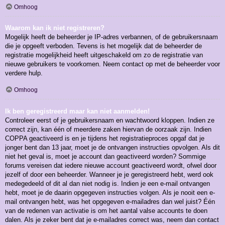
Omhoog
Waarom kan ik niet registreren?
Mogelijk heeft de beheerder je IP-adres verbannen, of de gebruikersnaam
die je opgeeft verboden. Tevens is het mogelijk dat de beheerder de
registratie mogelijkheid heeft uitgeschakeld om zo de registratie van
nieuwe gebruikers te voorkomen. Neem contact op met de beheerder voor
verdere hulp.
Omhoog
Ik ben geregistreerd maar kan niet aanmelden!
Controleer eerst of je gebruikersnaam en wachtwoord kloppen. Indien ze
correct zijn, kan één of meerdere zaken hiervan de oorzaak zijn. Indien
COPPA geactiveerd is en je tijdens het registratieproces opgaf dat je
jonger bent dan 13 jaar, moet je de ontvangen instructies opvolgen. Als dit
niet het geval is, moet je account dan geactiveerd worden? Sommige
forums vereisen dat iedere nieuwe account geactiveerd wordt, ofwel door
jezelf of door een beheerder. Wanneer je je geregistreerd hebt, werd ook
medegedeeld of dit al dan niet nodig is. Indien je een e-mail ontvangen
hebt, moet je de daarin opgegeven instructies volgen. Als je nooit een e-
mail ontvangen hebt, was het opgegeven e-mailadres dan wel juist? Één
van de redenen van activatie is om het aantal valse accounts te doen
dalen. Als je zeker bent dat je e-mailadres correct was, neem dan contact