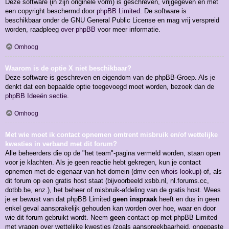
Deze software (in zijn originele vorm) is geschreven, vrijgegeven en met
een copyright beschermd door
phpBB Limited
. De software is
beschikbaar onder de GNU General Public License en mag vrij verspreid
worden, raadpleeg
over phpBB
voor meer informatie.
Omhoog
Waarom is de optie X niet beschikbaar?
Deze software is geschreven en eigendom van de phpBB-Groep. Als je
denkt dat een bepaalde optie toegevoegd moet worden, bezoek dan de
phpBB Ideeën sectie
.
Omhoog
Met wie moet ik contact opnemen omtrent misbruik en/of wettelijke
kwesties in verband met dit forum?
Alle beheerders die op de "het team"-pagina vermeld worden, staan open
voor je klachten. Als je geen reactie hebt gekregen, kun je contact
opnemen met de eigenaar van het domein (dmv een
whois lookup
) of, als
dit forum op een gratis host staat (bijvoorbeeld xsbb.nl, nl.forums.cc,
dotbb.be, enz.), het beheer of misbruik-afdeling van de gratis host. Wees
je er bewust van dat phpBB Limited
geen inspraak
heeft en dus in geen
enkel geval aansprakelijk gehouden kan worden over hoe, waar en door
wie dit forum gebruikt wordt. Neem
geen
contact op met phpBB Limited
met vragen over wettelijke kwesties (zoals aanspreekbaarheid, ongepaste