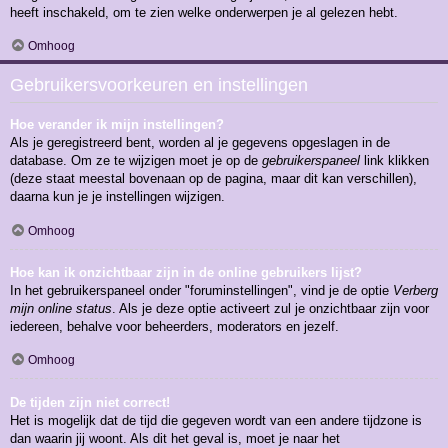
heeft inschakeld, om te zien welke onderwerpen je al gelezen hebt.
Omhoog
Gebruikersvoorkeuren en instellingen
Hoe verander ik mijn instellingen?
Als je geregistreerd bent, worden al je gegevens opgeslagen in de
database. Om ze te wijzigen moet je op de
gebruikerspaneel
link klikken
(deze staat meestal bovenaan op de pagina, maar dit kan verschillen),
daarna kun je je instellingen wijzigen.
Omhoog
Hoe kan ik onzichtbaar zijn in de online gebruikers lijst?
In het gebruikerspaneel onder "foruminstellingen", vind je de optie
Verberg
mijn online status
. Als je deze optie activeert zul je onzichtbaar zijn voor
iedereen, behalve voor beheerders, moderators en jezelf.
Omhoog
De tijden zijn niet correct!
Het is mogelijk dat de tijd die gegeven wordt van een andere tijdzone is
dan waarin jij woont. Als dit het geval is, moet je naar het