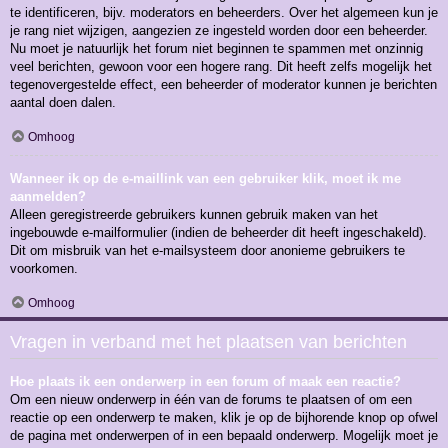
te identificeren, bijv. moderators en beheerders. Over het algemeen kun je
je rang niet wijzigen, aangezien ze ingesteld worden door een beheerder.
Nu moet je natuurlijk het forum niet beginnen te spammen met onzinnig
veel berichten, gewoon voor een hogere rang. Dit heeft zelfs mogelijk het
tegenovergestelde effect, een beheerder of moderator kunnen je berichten
aantal doen dalen.
Omhoog
Wanneer ik op de e-maillink van een gebruiker klik, moet ik me
aanmelden?
Alleen geregistreerde gebruikers kunnen gebruik maken van het
ingebouwde e-mailformulier (indien de beheerder dit heeft ingeschakeld).
Dit om misbruik van het e-mailsysteem door anonieme gebruikers te
voorkomen.
Omhoog
Vragen in verband met het plaatsen van berichten
Hoe plaats ik een onderwerp in een forum of maak een reactie?
Om een nieuw onderwerp in één van de forums te plaatsen of om een
reactie op een onderwerp te maken, klik je op de bijhorende knop op ofwel
de pagina met onderwerpen of in een bepaald onderwerp. Mogelijk moet je