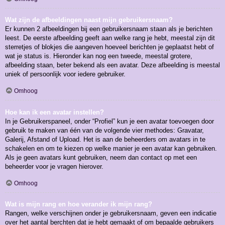
Wat zijn de afbeeldingen naast mijn gebruikersnaam?
Er kunnen 2 afbeeldingen bij een gebruikersnaam staan als je berichten
leest. De eerste afbeelding geeft aan welke rang je hebt, meestal zijn dit
sterretjes of blokjes die aangeven hoeveel berichten je geplaatst hebt of
wat je status is. Hieronder kan nog een tweede, meestal grotere,
afbeelding staan, beter bekend als een avatar. Deze afbeelding is meestal
uniek of persoonlijk voor iedere gebruiker.
Omhoog
Hoe kan ik een avatar instellen?
In je Gebruikerspaneel, onder “Profiel” kun je een avatar toevoegen door
gebruik te maken van één van de volgende vier methodes: Gravatar,
Galerij, Afstand of Upload. Het is aan de beheerders om avatars in te
schakelen en om te kiezen op welke manier je een avatar kan gebruiken.
Als je geen avatars kunt gebruiken, neem dan contact op met een
beheerder voor je vragen hierover.
Omhoog
Wat is mijn rang en hoe verander ik mijn rang?
Rangen, welke verschijnen onder je gebruikersnaam, geven een indicatie
over het aantal berchten dat je hebt gemaakt of om bepaalde gebruikers