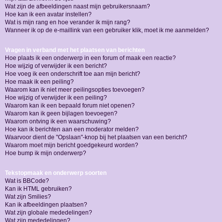
Wat zijn de afbeeldingen naast mijn gebruikersnaam?
Hoe kan ik een avatar instellen?
Wat is mijn rang en hoe verander ik mijn rang?
Wanneer ik op de e-maillink van een gebruiker klik, moet ik me aanmelden?
Vragen in verband met het plaatsen van berichten
Hoe plaats ik een onderwerp in een forum of maak een reactie?
Hoe wijzig of verwijder ik een bericht?
Hoe voeg ik een onderschrift toe aan mijn bericht?
Hoe maak ik een peiling?
Waarom kan ik niet meer peilingsopties toevoegen?
Hoe wijzig of verwijder ik een peiling?
Waarom kan ik een bepaald forum niet openen?
Waarom kan ik geen bijlagen toevoegen?
Waarom ontving ik een waarschuwing?
Hoe kan ik berichten aan een moderator melden?
Waarvoor dient de "Opslaan"-knop bij het plaatsen van een bericht?
Waarom moet mijn bericht goedgekeurd worden?
Hoe bump ik mijn onderwerp?
Tekstopmaak en onderwerp soorten
Wat is BBCode?
Kan ik HTML gebruiken?
Wat zijn Smilies?
Kan ik afbeeldingen plaatsen?
Wat zijn globale mededelingen?
Wat zijn mededelingen?