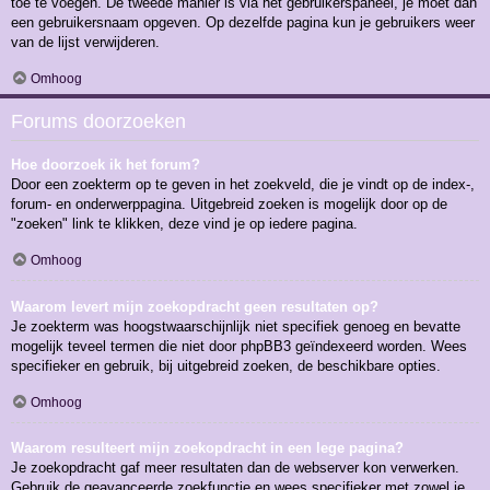
toe te voegen. De tweede manier is via het gebruikerspaneel, je moet dan
een gebruikersnaam opgeven. Op dezelfde pagina kun je gebruikers weer
van de lijst verwijderen.
Omhoog
Forums doorzoeken
Hoe doorzoek ik het forum?
Door een zoekterm op te geven in het zoekveld, die je vindt op de index-,
forum- en onderwerppagina. Uitgebreid zoeken is mogelijk door op de
"zoeken" link te klikken, deze vind je op iedere pagina.
Omhoog
Waarom levert mijn zoekopdracht geen resultaten op?
Je zoekterm was hoogstwaarschijnlijk niet specifiek genoeg en bevatte
mogelijk teveel termen die niet door phpBB3 geïndexeerd worden. Wees
specifieker en gebruik, bij uitgebreid zoeken, de beschikbare opties.
Omhoog
Waarom resulteert mijn zoekopdracht in een lege pagina?
Je zoekopdracht gaf meer resultaten dan de webserver kon verwerken.
Gebruik de geavanceerde zoekfunctie en wees specifieker met zowel je