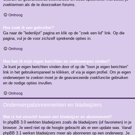
zoektermen als de te doorzoeken forums.
Omhoog
Hoe zoek ik een gebruiker?
Ga naar de "ledenlijst" pagina en klik op de "zoek een lid" link. Op die
pagina, vul je de voor zichzelf sprekende opties in.
Omhoog
Hoe kan ik mijn eigen berichten en onderwerpen vinden?
Je kunt je eigen berichten vinden door of op de "toon je eigen berichten"
link in het gebruikerspaneel te klikken, of via je eigen profiel. Om je eigen
onderwerpen te zoeken moet je de geavanceerde zoekfunctie gebruiken
en de nodige opties invullen.
Omhoog
Onderwerpabonnementen en bladwijzers
Wat is het verschil tussen een bladwijzer en abonnement?
In phpBB 3.0 werkten bladwijzers zoals de bladwijzers (of favorieten) in je
browser. Je werd niet op de hoogte gebracht als er een update was. Vanaf
phpBB 3.1 werken bladwijzers meer als abonneren op een onderwerp. Je