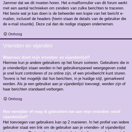
Jammer dat we dit moeten horen. Het e-mailformulier van dit forum werkt
met een aantal technieken om zenders van zulke berichten te traceren.
Het beste wat je kan doen is de beheerder een kopie van het bericht e-
mailen, inclusief de headers (hierin staan de details van de gebruiker die
de e-mail stuurde). Deze zal dan de nodige stappen ondernemen.
Omhoog
Vrienden en vijanden
Waarvoor dient mijn vrienden- en vijandenlijst?
Hiermee kun je andere gebruikers op het forum sorteren. Gebruikers die in
je vriendenlijst staan worden in het gebruikerspaneel weergegeven zodat
je snel kunt controleren of ze online zijn, of een privébericht kunt sturen.
Tevens is het mogelijk dat hun berichten, in je huidige stijl, gemarkeerd
worden. Als je een gebruiker aan je vijandenlijst toevoegt, worden zijn of
haar berichten standaard verborgen.
Omhoog
Hoe verwijder of voeg ik gebruikers toe aan mijn vrienden- en/of
vijandenlijst?
Het toevoegen van gebruikers kan op 2 manieren. In het profiel van iedere
gebruiker staat een link om de gebruiker aan je vrienden- of vijandenlijst