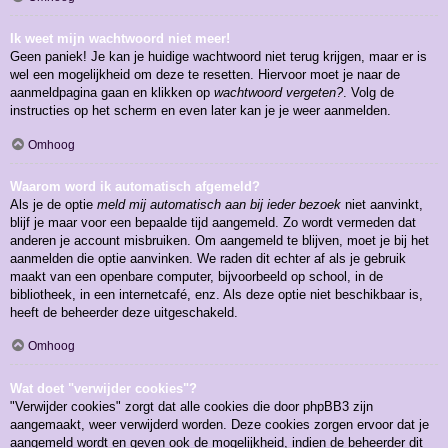
Ik weet mijn wachtwoord niet meer!
Geen paniek! Je kan je huidige wachtwoord niet terug krijgen, maar er is
wel een mogelijkheid om deze te resetten. Hiervoor moet je naar de
aanmeldpagina gaan en klikken op
wachtwoord vergeten?
. Volg de
instructies op het scherm en even later kan je je weer aanmelden.
Omhoog
Waarom word ik automatisch afgemeld?
Als je de optie
meld mij automatisch aan bij ieder bezoek
niet aanvinkt,
blijf je maar voor een bepaalde tijd aangemeld. Zo wordt vermeden dat
anderen je account misbruiken. Om aangemeld te blijven, moet je bij het
aanmelden die optie aanvinken. We raden dit echter af als je gebruik
maakt van een openbare computer, bijvoorbeeld op school, in de
bibliotheek, in een internetcafé, enz. Als deze optie niet beschikbaar is,
heeft de beheerder deze uitgeschakeld.
Omhoog
Wat doet "verwijder cookies"?
"Verwijder cookies" zorgt dat alle cookies die door phpBB3 zijn
aangemaakt, weer verwijderd worden. Deze cookies zorgen ervoor dat je
aangemeld wordt en geven ook de mogelijkheid, indien de beheerder dit