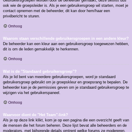
Gebruikersgroepen worden door de beheerder gemaakt, deze beslist dus
ook wie de groepsleider is. Als je een gebruikersgroep wil starten, moet je
contact opnemen met de beheerder, dit kan door hem/haar een
privébericht te sturen.
Omhoog
Waarom staan verschillende gebruikersgroepen in een andere kleur?
De beheerder kan een kleur aan een gebruikersgroep toegewezen hebben,
dit is om de leden gemakkelijk te herkennen.
Omhoog
Wat is de "Standaard gebruikersgroep"?
Als je lid bent van meerdere gebruikersgroepen, word je standaard
gebruikersgroep gebruikt om je groepskleur en groepsrang te bepalen. De
beheerder kan je de permissies geven om je standaard gebruikersgroep te
wijzigen via het gebruikerspaneel.
Omhoog
Waarvoor dient de "Het Team"-link?
Als je op deze link klikt, kom je op een pagina die een overzicht geeft van
de mensen die het forum beheren. Deze lijst bevat alle beheerders en de
moderators, met bijhorende details omtrent welke forums ze modereren.