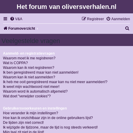
Het forum van oliversverhalen.nl
V&A
Registreer
Aanmelden
Z
Forumoverzicht
o
Veelgestelde vragen
e
k
Aanmeld- en registratievragen
Waarom moet ik me registreren?
Wat is COPPA?
Waarom kan ik niet registreren?
Ik ben geregistreerd maar kan niet aanmelden!
Waarom kan ik niet aanmelden?
Ik heb me ooit geregistreerd maar kan nu niet meer aanmelden!?
Ik weet mijn wachtwoord niet meer!
Waarom word ik automatisch afgemeld?
Wat doet "verwijder cookies"?
Gebruikersvoorkeuren en instellingen
Hoe verander ik mijn instellingen?
Hoe kan ik onzichtbaar zijn in de online gebruikers lijst?
De tijden zijn niet correct!
Ik wijzigde de tijdzone, maar de tijd is nog steeds verkeerd!
Mijn taal zit niet in de lijst!