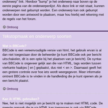
onderwerp" link. Hierdoor "bump" je het onderwerp naar boven op de
eerste pagina van de onderwerpenlijst. Als deze link er niet staat, kunnen
onderwerpen niet gebumpt worden. Een onderwerp kan ook gebumpt
worden door een antwoord te plaatsen, maar hou hierbij wel rekening met
de regels van het forum.
Omhoog
Tekstopmaak en onderwerp soorten
Wat is BBCode?
BBCode is een vereenvoudigde versie van html, het gebruik ervan is al
dan niet toegestaan door de beheerder (je kunt BBCode ook per bericht
uitschakelen, dit is een optie bij het plaatsen van je bericht). De syntax
van BBCode is ongeveer gelijk aan die van HTML, tags worden tussen
vierkante haakjes [ en ] geplaatst, dus niet < en >. Daarnaast geeft het
een grotere controle over hoe iets wordt weergegeven. Meer informatie
omtrent BBCode is te vinden in de handleiding die je kunt openen als je
een bericht plaatst.
Omhoog
Kan ik HTML gebruiken?
Nee, het is niet mogelijk om je bericht op te maken met HTML code. De
meeste opmaak die je via HTML kan toepassen is ook via BBCode