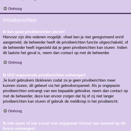
Omhoog
Privéberichten
Ik kan geen privéberichten sturen!
Hiervoor zijn drie redenen mogelijk: ofwel ben je niet geregistreerd en/of
aangemeld, de beheerder heeft de privéberichten functie uitgeschakeld, of
de beheerder heeft ingesteld dat je geen privéberichten kan sturen. Indien
dit laatste het geval is, neem dan contact op met de beheerder.
Omhoog
Ik blijf ongewenste privéberichten ontvangen!
Je kunt gebruikers blokkeren zodat ze je geen privéberichten meer
kunnen sturen, dit gebeurt via het gebruikerspaneel. Als je ongepaste
privéberichten ontvangt van een bepaalde gebruiker, neem dan contact op
met de beheerder, deze kan ervoor zorgen dat hij of zij niet langer
privéberichten kan sturen of gebruik de meldknop in het privébericht.
Omhoog
Ik heb spam of een e-mail met ongepaste inhoud van iemand op dit
forum ontvangen!