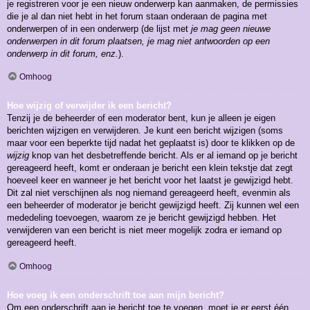
je registreren voor je een nieuw onderwerp kan aanmaken, de permissies
die je al dan niet hebt in het forum staan onderaan de pagina met
onderwerpen of in een onderwerp (de lijst met
je mag geen nieuwe
onderwerpen in dit forum plaatsen, je mag niet antwoorden op een
onderwerp in dit forum, enz.
).
Omhoog
Hoe wijzig of verwijder ik een bericht?
Tenzij je de beheerder of een moderator bent, kun je alleen je eigen
berichten wijzigen en verwijderen. Je kunt een bericht wijzigen (soms
maar voor een beperkte tijd nadat het geplaatst is) door te klikken op de
wijzig
knop van het desbetreffende bericht. Als er al iemand op je bericht
gereageerd heeft, komt er onderaan je bericht een klein tekstje dat zegt
hoeveel keer en wanneer je het bericht voor het laatst je gewijzigd hebt.
Dit zal niet verschijnen als nog niemand gereageerd heeft, evenmin als
een beheerder of moderator je bericht gewijzigd heeft. Zij kunnen wel een
mededeling toevoegen, waarom ze je bericht gewijzigd hebben. Het
verwijderen van een bericht is niet meer mogelijk zodra er iemand op
gereageerd heeft.
Omhoog
Hoe voeg ik een onderschrift toe aan mijn bericht?
Om een onderschrift aan je bericht toe te voegen, moet je er eerst één