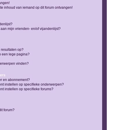
vangen!
te inhoud van iemand op dit forum ontvangen!
enlijst?
 aan mijn vrienden- en/of vijandenlijst?
 resultaten op?
n een lege pagina?
nderwerpen vinden?
ers
jzer en abonnement?
nt instellen op specifieke onderwerpen?
t instellen op specifieke forums?
it forum?