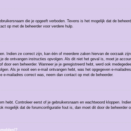
ebruikersnaam die je opgeeft verboden. Tevens is het mogelijk dat de beheerd
act op met de beheerder voor verdere hulp.
n. Indien ze correct zijn, kan één of meerdere zaken hiervan de oorzaak zijn
et je de ontvangen instructies opvolgen. Als dit niet het geval is, moet je a
of door een beheerder. Wanneer je je geregistreerd hebt, werd ook medegedeeld 
olgen. Als je nooit een e-mail ontvangen hebt, was het opgegeven e-mailadres
 je e-mailadres correct was, neem dan contact op met de beheerder.
eem hebt. Controleer eerst of je gebruikersnaam en wachtwoord kloppen. Indie
ook mogelijk dat de forumconfiguratie fout is, dan moet dit door de beheerder 
anmelden!?