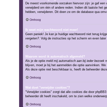
De meest voorkomende oorzaken hiervoor zijn: je gaf een v
verwijderd om één of andere reden. Indien dit laatste het g
hebben, verwijderen. Dit doen ze om de database qua omvan
Omhoog
Ik weet mijn wachtwoord niet meer!
Geen paniek! Je kan je huidige wachtwoord niet terug krij
vergeten?
. Volg de instructies op het scherm en even later
Omhoog
Waarom word ik automatisch afgemeld?
Als je de optie
meld mij automatisch aan bij ieder bezoek
n
blijven, moet je bij het aanmelden die optie aanvinken. We 
Als deze optie niet beschikbaar is, heeft de beheerder dez
Omhoog
Wat doet "verwijder cookies"?
"Verwijder cookies" zorgt dat alle cookies die door phpBB
beheerder dit heeft inschakeld, om te zien welke onderwerp
Omhoog