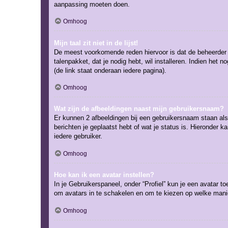
aanpassing moeten doen.
Omhoog
Mijn taal zit niet in de lijst!
De meest voorkomende reden hiervoor is dat de beheerder je t
talenpakket, dat je nodig hebt, wil installeren. Indien he
(de link staat onderaan iedere pagina).
Omhoog
Wat zijn de afbeeldingen naast mijn gebruikersnaam?
Er kunnen 2 afbeeldingen bij een gebruikersnaam staan als j
berichten je geplaatst hebt of wat je status is. Hieronder 
iedere gebruiker.
Omhoog
Hoe kan ik een avatar instellen?
In je Gebruikerspaneel, onder “Profiel” kun je een avatar 
om avatars in te schakelen en om te kiezen op welke manie
Omhoog