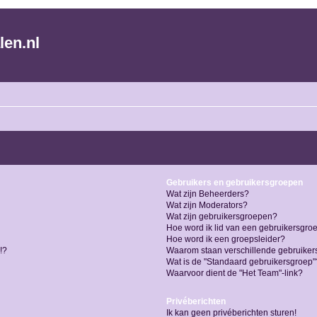
len.nl
Gebruikers en gebruikersgroepen
Wat zijn Beheerders?
Wat zijn Moderators?
Wat zijn gebruikersgroepen?
Hoe word ik lid van een gebruikersgro
Hoe word ik een groepsleider?
!?
Waarom staan verschillende gebruiker
Wat is de "Standaard gebruikersgroep"
Waarvoor dient de "Het Team"-link?
Privéberichten
Ik kan geen privéberichten sturen!