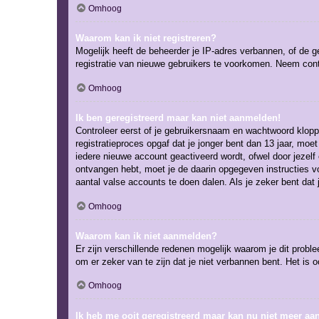
Omhoog
Waarom kan ik niet registreren?
Mogelijk heeft de beheerder je IP-adres verbannen, of de g
registratie van nieuwe gebruikers te voorkomen. Neem cont
Omhoog
Ik ben geregistreerd maar kan niet aanmelden!
Controleer eerst of je gebruikersnaam en wachtwoord kloppe
registratieproces opgaf dat je jonger bent dan 13 jaar, mo
iedere nieuwe account geactiveerd wordt, ofwel door jezelf 
ontvangen hebt, moet je de daarin opgegeven instructies v
aantal valse accounts te doen dalen. Als je zeker bent dat
Omhoog
Waarom kan ik niet aanmelden?
Er zijn verschillende redenen mogelijk waarom je dit probl
om er zeker van te zijn dat je niet verbannen bent. Het is 
Omhoog
Ik heb me ooit geregistreerd maar kan nu niet meer a