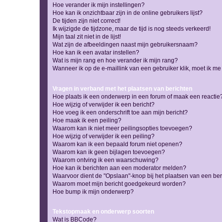
Hoe verander ik mijn instellingen?
Hoe kan ik onzichtbaar zijn in de online gebruikers lijst?
De tijden zijn niet correct!
Ik wijzigde de tijdzone, maar de tijd is nog steeds verkeerd!
Mijn taal zit niet in de lijst!
Wat zijn de afbeeldingen naast mijn gebruikersnaam?
Hoe kan ik een avatar instellen?
Wat is mijn rang en hoe verander ik mijn rang?
Wanneer ik op de e-maillink van een gebruiker klik, moet ik 
Vragen in verband met het plaatsen van berichten
Hoe plaats ik een onderwerp in een forum of maak een reactie
Hoe wijzig of verwijder ik een bericht?
Hoe voeg ik een onderschrift toe aan mijn bericht?
Hoe maak ik een peiling?
Waarom kan ik niet meer peilingsopties toevoegen?
Hoe wijzig of verwijder ik een peiling?
Waarom kan ik een bepaald forum niet openen?
Waarom kan ik geen bijlagen toevoegen?
Waarom ontving ik een waarschuwing?
Hoe kan ik berichten aan een moderator melden?
Waarvoor dient de "Opslaan"-knop bij het plaatsen van een ber
Waarom moet mijn bericht goedgekeurd worden?
Hoe bump ik mijn onderwerp?
Tekstopmaak en onderwerp soorten
Wat is BBCode?