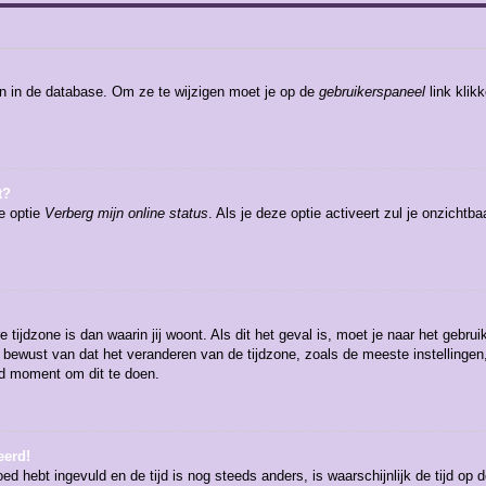
en in de database. Om ze te wijzigen moet je op de
gebruikerspaneel
link klik
t?
de optie
Verberg mijn online status
. Als je deze optie activeert zul je onzicht
 tijdzone is dan waarin jij woont. Als dit het geval is, moet je naar het gebr
bewust van dat het veranderen van de tijdzone, zoals de meeste instellingen
oed moment om dit te doen.
eerd!
oed hebt ingevuld en de tijd is nog steeds anders, is waarschijnlijk de tijd op