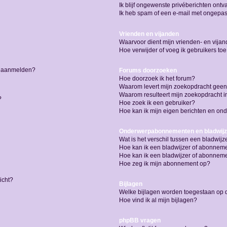
Ik blijf ongewenste privéberichten ont
Ik heb spam of een e-mail met ongepas
Vrienden en vijanden
Waarvoor dient mijn vrienden- en vijand
Hoe verwijder of voeg ik gebruikers toe
me aanmelden?
Forums doorzoeken
Hoe doorzoek ik het forum?
Waarom levert mijn zoekopdracht geen
Waarom resulteert mijn zoekopdracht i
?
Hoe zoek ik een gebruiker?
Hoe kan ik mijn eigen berichten en o
Onderwerpabonnementen en bladwijz
Wat is het verschil tussen een bladwi
Hoe kan ik een bladwijzer of abonneme
Hoe kan ik een bladwijzer of abonnemen
Hoe zeg ik mijn abonnement op?
icht?
Bijlagen
Welke bijlagen worden toegestaan op d
Hoe vind ik al mijn bijlagen?
phpBB vragen