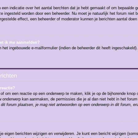
en indicatie over het aantal berchten dat je hebt gemaakt of om bepaalde geb
 ze ingesteld worden door een beheerder. Nu moet je natuurlijk het forum nie
ergestelde effect, een beheerder of moderator kunnen je berichten aantal doen
oet ik me aanmelden?
 het ingebouwde e-mailformulier (indien de beheerder dit heeft ingeschakeld
richten
reactie?
of om een reactie op een onderwerp te maken, klik je op de bijhorende knop 
euw onderwerp kan aanmaken, de permissies die je al dan niet hebt in het for
dit forum plaatsen, je mag niet antwoorden op een onderwerp in dit forum, en
 je eigen berichten wijzigen en verwijderen. Je kunt een bericht wijzigen (soms