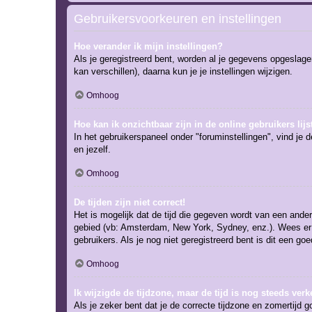
Gebruikersvoorkeuren en instellingen
Hoe verander ik mijn instellingen?
Als je geregistreerd bent, worden al je gegevens opgeslag
kan verschillen), daarna kun je je instellingen wijzigen.
Omhoog
Hoe kan ik onzichtbaar zijn in de online gebruikers lijs
In het gebruikerspaneel onder "foruminstellingen", vind je 
en jezelf.
Omhoog
De tijden zijn niet correct!
Het is mogelijk dat de tijd die gegeven wordt van een andere
gebied (vb: Amsterdam, New York, Sydney, enz.). Wees er 
gebruikers. Als je nog niet geregistreerd bent is dit een g
Omhoog
Ik wijzigde de tijdzone, maar de tijd is nog steeds verk
Als je zeker bent dat je de correcte tijdzone en zomertijd g