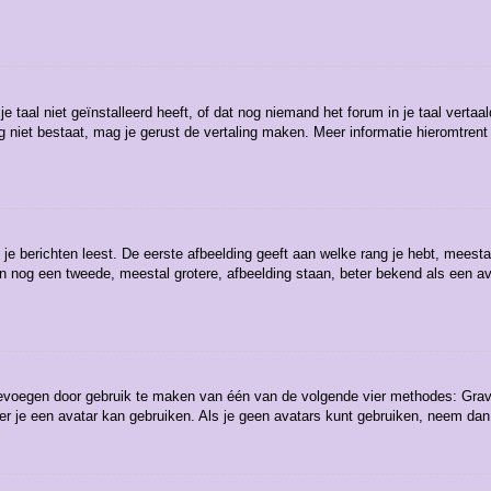
aal niet geïnstalleerd heeft, of dat nog niemand het forum in je taal vertaald
t nog niet bestaat, mag je gerust de vertaling maken. Meer informatie hieromt
e berichten leest. De eerste afbeelding geeft aan welke rang je hebt, meestal 
kan nog een tweede, meestal grotere, afbeelding staan, beter bekend als een av
toevoegen door gebruik te maken van één van de volgende vier methodes: Grava
r je een avatar kan gebruiken. Als je geen avatars kunt gebruiken, neem dan