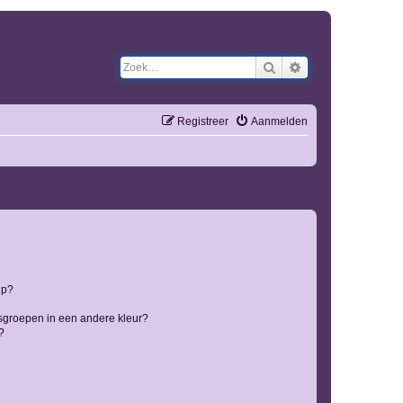
Zoek
Uitgebreid zoeken
Registreer
Aanmelden
ep?
sgroepen in een andere kleur?
?