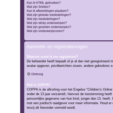
Kan ik HTML gebruiken?
Wat zijn Smilies?
Kan ik afbeeldingen plaatsen?
Wat zijn globale mededelingen?
Wat zijn mededelingen?
Wat zijn sticky onderwerpen?
Wat zijn gesloten onderwerpen?
Wat zijn onderwerpiconen?
Aanmeld- en registratievragen
Waarom moet ik me registreren?
De beheerder heeft bepaalt of je al dan niet geregistreerd 
avatar opgeven, privéberichten sturen, andere gebruikers e
Omhoog
Wat is COPPA?
COPPA is de afkorting voor het Engelse "Children’s Online 
onder de 13 jaar verzamelt, hiervoor de toestemming heeft
persoonlijke gegevens van hun kind, jonger dan 13, heeft. I
met een juridisch raadgever voor meer informatie. Houd er
tenzij dit hieronder vermeld wordt.