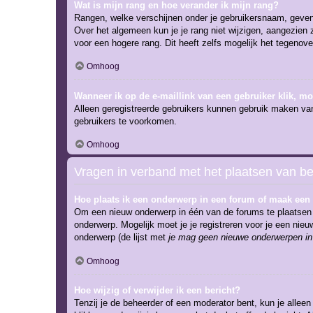
Wat is mijn rang en hoe verander ik mijn rang?
Rangen, welke verschijnen onder je gebruikersnaam, geven e
Over het algemeen kun je je rang niet wijzigen, aangezien
voor een hogere rang. Dit heeft zelfs mogelijk het tegenov
Omhoog
Wanneer ik op de e-maillink van een gebruiker klik, m
Alleen geregistreerde gebruikers kunnen gebruik maken van
gebruikers te voorkomen.
Omhoog
Vragen in verband met het plaatsen van be
Hoe plaats ik een onderwerp in een forum of maak een 
Om een nieuw onderwerp in één van de forums te plaatsen 
onderwerp. Mogelijk moet je je registreren voor je een ni
onderwerp (de lijst met
je mag geen nieuwe onderwerpen in 
Omhoog
Hoe wijzig of verwijder ik een bericht?
Tenzij je de beheerder of een moderator bent, kun je alleen