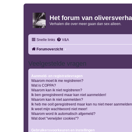
Het forum van oliversverha
Verhalen die over meer gaan dan sex alleen.
Snelle links
V&A
Forumoverzicht
Veelgestelde vragen
Aanmeld- en registratievragen
Waarom moet ik me registreren?
Wat is COPPA?
Waarom kan ik niet registreren?
Ik ben geregistreerd maar kan niet aanmelden!
Waarom kan ik niet aanmelden?
Ik heb me ooit geregistreerd maar kan nu niet meer aanmelden
Ik weet mijn wachtwoord niet meer!
Waarom word ik automatisch afgemeld?
Wat doet "verwijder cookies"?
Gebruikersvoorkeuren en instellingen