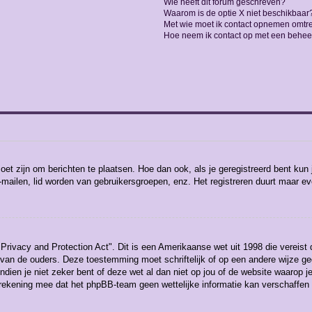
Wie heeft dit forum geschreven?
Waarom is de optie X niet beschikbaar
Met wie moet ik contact opnemen omtren
Hoe neem ik contact op met een behee
moet zijn om berichten te plaatsen. Hoe dan ook, als je geregistreerd bent kun
-mailen, lid worden van gebruikersgroepen, enz. Het registreren duurt maar e
Privacy and Protection Act". Dit is een Amerikaanse wet uit 1998 die vereist
 van de ouders. Deze toestemming moet schriftelijk of op een andere wijze 
ndien je niet zeker bent of deze wet al dan niet op jou of de website waarop j
 rekening mee dat het phpBB-team geen wettelijke informatie kan verschaffen