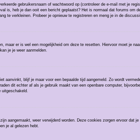
erkeerde gebruikersnaam of wachtwoord op (controleer de e-mail met je regist
eval is, heb je dan ooit een bericht geplaatst? Het is normaal dat forums om de
g te verkleinen. Probeer je opnieuw te registreren en meng je in de discussi
gen, maar er is wel een mogelijkheid om deze te resetten. Hiervoor moet je n
 kan je je weer aanmelden.
iet aanvinkt, blijf je maar voor een bepaalde tijd aangemeld. Zo wordt verm
raden dit echter af als je gebruik maakt van een openbare computer, bijvoorbee
e uitgeschakeld.
3 zijn aangemaakt, weer verwijderd worden. Deze cookies zorgen ervoor dat j
en je al gelezen hebt.