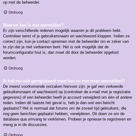
op met de beheerder.
Omhoog
Waarom kan ik niet aanmelden?
Er zijn verschillende redenen mogelijk waarom je dit probleem hebt.
Controleer eerst of je gebruikersnaam en wachtwoord kloppen. Indien ze
correct zijn, kun je contact opnemen met de beheerder om er zeker van
te zijn dat je niet verbannen bent. Het is ook mogelijk dat de
forumconfiguratie fout is, dan moet dit door de beheerder opgelost
worden.
Omhoog
Ik heb me ooit geregistreerd maar kan nu niet meer aanmelden!?
De meest voorkomende oorzaken hiervoor zijn: je gaf een verkeerde
gebruikersnaam of wachtwoord op (controleer de e-mail met je registratie
gegevens) of een beheerder heeft je account verwijderd om één of andere
reden. Indien dit laatste het geval is, heb je dan ooit een bericht
geplaatst? Het is normaal dat forums om de zoveel tijd gebruikers, die
nog geen berichten geplaatst hebben, verwijderen. Dit doen ze om de
database qua omvang te verkleinen. Probeer je opnieuw te registreren en
meng je in de discussies.
Omhoog