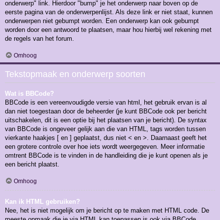
onderwerp" link. Hierdoor "bump" je het onderwerp naar boven op de
eerste pagina van de onderwerpenlijst. Als deze link er niet staat, kunnen
onderwerpen niet gebumpt worden. Een onderwerp kan ook gebumpt
worden door een antwoord te plaatsen, maar hou hierbij wel rekening met
de regels van het forum.
Omhoog
Tekstopmaak en onderwerp soorten
Wat is BBCode?
BBCode is een vereenvoudigde versie van html, het gebruik ervan is al
dan niet toegestaan door de beheerder (je kunt BBCode ook per bericht
uitschakelen, dit is een optie bij het plaatsen van je bericht). De syntax
van BBCode is ongeveer gelijk aan die van HTML, tags worden tussen
vierkante haakjes [ en ] geplaatst, dus niet < en >. Daarnaast geeft het
een grotere controle over hoe iets wordt weergegeven. Meer informatie
omtrent BBCode is te vinden in de handleiding die je kunt openen als je
een bericht plaatst.
Omhoog
Kan ik HTML gebruiken?
Nee, het is niet mogelijk om je bericht op te maken met HTML code. De
meeste opmaak die je via HTML kan toepassen is ook via BBCode