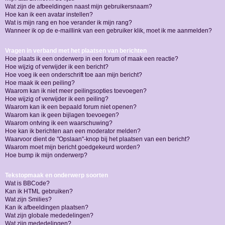
Wat zijn de afbeeldingen naast mijn gebruikersnaam?
Hoe kan ik een avatar instellen?
Wat is mijn rang en hoe verander ik mijn rang?
Wanneer ik op de e-maillink van een gebruiker klik, moet ik me aanmelden?
Vragen in verband met het plaatsen van berichten
Hoe plaats ik een onderwerp in een forum of maak een reactie?
Hoe wijzig of verwijder ik een bericht?
Hoe voeg ik een onderschrift toe aan mijn bericht?
Hoe maak ik een peiling?
Waarom kan ik niet meer peilingsopties toevoegen?
Hoe wijzig of verwijder ik een peiling?
Waarom kan ik een bepaald forum niet openen?
Waarom kan ik geen bijlagen toevoegen?
Waarom ontving ik een waarschuwing?
Hoe kan ik berichten aan een moderator melden?
Waarvoor dient de "Opslaan"-knop bij het plaatsen van een bericht?
Waarom moet mijn bericht goedgekeurd worden?
Hoe bump ik mijn onderwerp?
Tekstopmaak en onderwerp soorten
Wat is BBCode?
Kan ik HTML gebruiken?
Wat zijn Smilies?
Kan ik afbeeldingen plaatsen?
Wat zijn globale mededelingen?
Wat zijn mededelingen?