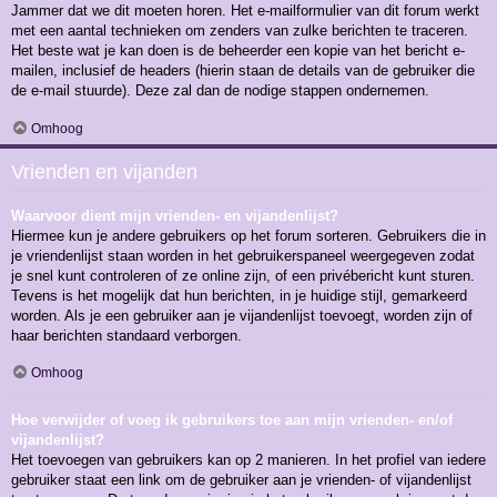
Jammer dat we dit moeten horen. Het e-mailformulier van dit forum werkt
met een aantal technieken om zenders van zulke berichten te traceren.
Het beste wat je kan doen is de beheerder een kopie van het bericht e-
mailen, inclusief de headers (hierin staan de details van de gebruiker die
de e-mail stuurde). Deze zal dan de nodige stappen ondernemen.
Omhoog
Vrienden en vijanden
Waarvoor dient mijn vrienden- en vijandenlijst?
Hiermee kun je andere gebruikers op het forum sorteren. Gebruikers die in
je vriendenlijst staan worden in het gebruikerspaneel weergegeven zodat
je snel kunt controleren of ze online zijn, of een privébericht kunt sturen.
Tevens is het mogelijk dat hun berichten, in je huidige stijl, gemarkeerd
worden. Als je een gebruiker aan je vijandenlijst toevoegt, worden zijn of
haar berichten standaard verborgen.
Omhoog
Hoe verwijder of voeg ik gebruikers toe aan mijn vrienden- en/of
vijandenlijst?
Het toevoegen van gebruikers kan op 2 manieren. In het profiel van iedere
gebruiker staat een link om de gebruiker aan je vrienden- of vijandenlijst