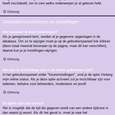
heeft inschakeld, om te zien welke onderwerpen je al gelezen hebt.
Omhoog
Gebruikersvoorkeuren en instellingen
Hoe verander ik mijn instellingen?
Als je geregistreerd bent, worden al je gegevens opgeslagen in de
database. Om ze te wijzigen moet je op de
gebruikerspaneel
link klikken
(deze staat meestal bovenaan op de pagina, maar dit kan verschillen),
daarna kun je je instellingen wijzigen.
Omhoog
Hoe kan ik onzichtbaar zijn in de online gebruikers lijst?
In het gebruikerspaneel onder "foruminstellingen", vind je de optie
Verberg
mijn online status
. Als je deze optie activeert zul je onzichtbaar zijn voor
iedereen, behalve voor beheerders, moderators en jezelf.
Omhoog
De tijden zijn niet correct!
Het is mogelijk dat de tijd die gegeven wordt van een andere tijdzone is
dan waarin jij woont. Als dit het geval is, moet je naar het