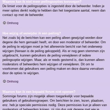
Waarom kan ik niet meer peilingsopties toevoegen?
De limiet voor de peilingsopties is ingesteld door de beheerder. Indien je
meer opties denkt nodig te hebben dan het toegestane aantal, neem dan
contact op met de beheerder.
Omhoog
Hoe wijzig of verwijder ik een peiling?
Net zoals bij de berichten kan een peiling alleen gewijzigd worden door
degene die hem gemaakt heeft, en door een moderator of beheerder. Om
de peiling te wijzigen moet je het allereerste bericht van het onderwerp
wijzigen (hieraan is de peiling gekoppeld). Als er nog geen stemmen zijn
uitgebracht, kunnen gebruikers de peiling verwijderen of iedere
peilingsoptie wijzigen. Maar, als er reeds gestemd is, dan kunnen alleen
moderators of beheerders hem wijzigen of verwijderen. Dit om te
voorkomen dat gebruikers een peiling maken en deze daarna vervalsen
door de opties te wijzigen.
Omhoog
Waarom kan ik een bepaald forum niet openen?
Sommige forums zijn mogelijk alleen toegankelijk voor bepaalde
gebruikers of gebruikersgroepen. Om berichten te zien, lezen, plaatsen,
enz. heb je speciale permissies nodig. Deze permissies kun je alleen van
moderators of beheerders krijgen, zij zijn dus ook degene met wie je