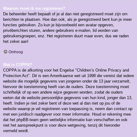
Waarom moet ik me registreren?
De beheerder heeft bepaalt of je al dan niet geregistreerd moet zijn om
berichten te plaatsen. Hoe dan ook, als je geregistreerd bent kun je meer
functies gebruiken. Zo kun je bijvoorbeeld een avatar opgeven,
privéberichten sturen, andere gebruikers e-mailen, lid worden van
gebruikersgroepen, enz. Het registreren duurt maar even, dus we raden
het zeker aan!
Omhoog
Wat is COPPA?
COPPA is de afkorting voor het Engelse "Children’s Online Privacy and
Protection Act". Dit is een Amerikaanse wet uit 1998 die vereist dat iedere
website die mogelijk gegevens van jongeren onder de 13 jaar verzamelt,
hiervoor de toestemming heeft van de ouders. Deze toestemming moet
schriftelijk of op een andere wijze gegeven worden, zodat de ouders
weten dat de website persoonlijke gegevens van hun kind, jonger dan 13,
heeft. Indien je niet zeker bent of deze wet al dan niet op jou of de
website waarop je wil registreren van toepassing is, neem dan contact op
met een juridisch raadgever voor meer informatie. Houd er rekening mee
dat het phpBB-team geen wettelijke informatie kan verschaffen en ook
niet het aanspreekpunt is voor deze wetgeving, tenzij dit hieronder
vermeld wordt.