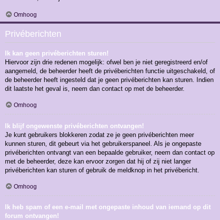
Omhoog
Privéberichten
Ik kan geen privéberichten sturen!
Hiervoor zijn drie redenen mogelijk: ofwel ben je niet geregistreerd en/of
aangemeld, de beheerder heeft de privéberichten functie uitgeschakeld, of
de beheerder heeft ingesteld dat je geen privéberichten kan sturen. Indien
dit laatste het geval is, neem dan contact op met de beheerder.
Omhoog
Ik blijf ongewenste privéberichten ontvangen!
Je kunt gebruikers blokkeren zodat ze je geen privéberichten meer
kunnen sturen, dit gebeurt via het gebruikerspaneel. Als je ongepaste
privéberichten ontvangt van een bepaalde gebruiker, neem dan contact op
met de beheerder, deze kan ervoor zorgen dat hij of zij niet langer
privéberichten kan sturen of gebruik de meldknop in het privébericht.
Omhoog
Ik heb spam of een e-mail met ongepaste inhoud van iemand op dit
forum ontvangen!