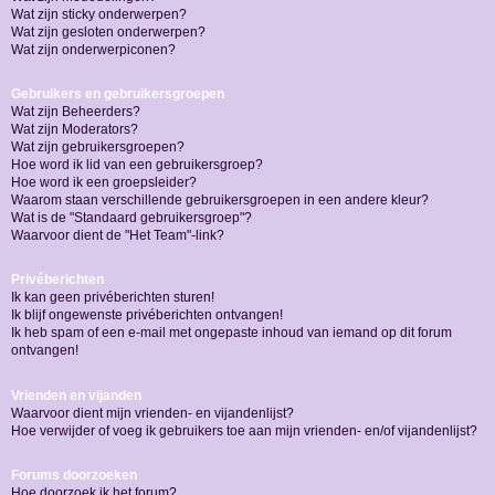
Wat zijn sticky onderwerpen?
Wat zijn gesloten onderwerpen?
Wat zijn onderwerpiconen?
Gebruikers en gebruikersgroepen
Wat zijn Beheerders?
Wat zijn Moderators?
Wat zijn gebruikersgroepen?
Hoe word ik lid van een gebruikersgroep?
Hoe word ik een groepsleider?
Waarom staan verschillende gebruikersgroepen in een andere kleur?
Wat is de "Standaard gebruikersgroep"?
Waarvoor dient de "Het Team"-link?
Privéberichten
Ik kan geen privéberichten sturen!
Ik blijf ongewenste privéberichten ontvangen!
Ik heb spam of een e-mail met ongepaste inhoud van iemand op dit forum
ontvangen!
Vrienden en vijanden
Waarvoor dient mijn vrienden- en vijandenlijst?
Hoe verwijder of voeg ik gebruikers toe aan mijn vrienden- en/of vijandenlijst?
Forums doorzoeken
Hoe doorzoek ik het forum?