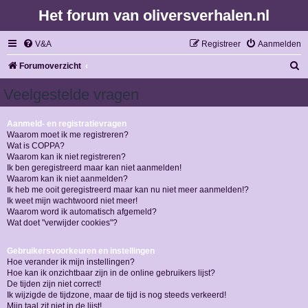
Het forum van oliversverhalen.nl
V&A
Registreer
Aanmelden
Z
Forumoverzicht
o
Veelgestelde vragen
e
k
Aanmeld- en registratievragen
Waarom moet ik me registreren?
Wat is COPPA?
Waarom kan ik niet registreren?
Ik ben geregistreerd maar kan niet aanmelden!
Waarom kan ik niet aanmelden?
Ik heb me ooit geregistreerd maar kan nu niet meer aanmelden!?
Ik weet mijn wachtwoord niet meer!
Waarom word ik automatisch afgemeld?
Wat doet "verwijder cookies"?
Gebruikersvoorkeuren en instellingen
Hoe verander ik mijn instellingen?
Hoe kan ik onzichtbaar zijn in de online gebruikers lijst?
De tijden zijn niet correct!
Ik wijzigde de tijdzone, maar de tijd is nog steeds verkeerd!
Mijn taal zit niet in de lijst!