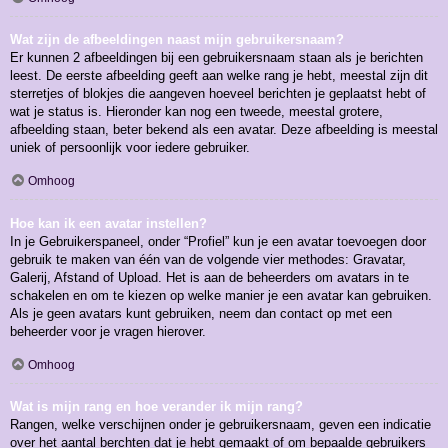
Wat zijn de afbeeldingen naast mijn gebruikersnaam?
Er kunnen 2 afbeeldingen bij een gebruikersnaam staan als je berichten
leest. De eerste afbeelding geeft aan welke rang je hebt, meestal zijn dit
sterretjes of blokjes die aangeven hoeveel berichten je geplaatst hebt of
wat je status is. Hieronder kan nog een tweede, meestal grotere,
afbeelding staan, beter bekend als een avatar. Deze afbeelding is meestal
uniek of persoonlijk voor iedere gebruiker.
Omhoog
Hoe kan ik een avatar instellen?
In je Gebruikerspaneel, onder “Profiel” kun je een avatar toevoegen door
gebruik te maken van één van de volgende vier methodes: Gravatar,
Galerij, Afstand of Upload. Het is aan de beheerders om avatars in te
schakelen en om te kiezen op welke manier je een avatar kan gebruiken.
Als je geen avatars kunt gebruiken, neem dan contact op met een
beheerder voor je vragen hierover.
Omhoog
Wat is mijn rang en hoe verander ik mijn rang?
Rangen, welke verschijnen onder je gebruikersnaam, geven een indicatie
over het aantal berchten dat je hebt gemaakt of om bepaalde gebruikers