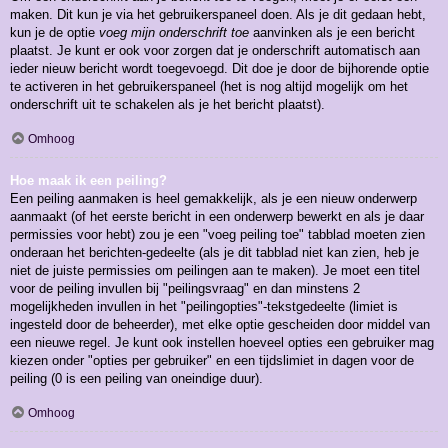
maken. Dit kun je via het gebruikerspaneel doen. Als je dit gedaan hebt,
kun je de optie
voeg mijn onderschrift toe
aanvinken als je een bericht
plaatst. Je kunt er ook voor zorgen dat je onderschrift automatisch aan
ieder nieuw bericht wordt toegevoegd. Dit doe je door de bijhorende optie
te activeren in het gebruikerspaneel (het is nog altijd mogelijk om het
onderschrift uit te schakelen als je het bericht plaatst).
Omhoog
Hoe maak ik een peiling?
Een peiling aanmaken is heel gemakkelijk, als je een nieuw onderwerp
aanmaakt (of het eerste bericht in een onderwerp bewerkt en als je daar
permissies voor hebt) zou je een "voeg peiling toe" tabblad moeten zien
onderaan het berichten-gedeelte (als je dit tabblad niet kan zien, heb je
niet de juiste permissies om peilingen aan te maken). Je moet een titel
voor de peiling invullen bij "peilingsvraag" en dan minstens 2
mogelijkheden invullen in het "peilingopties"-tekstgedeelte (limiet is
ingesteld door de beheerder), met elke optie gescheiden door middel van
een nieuwe regel. Je kunt ook instellen hoeveel opties een gebruiker mag
kiezen onder "opties per gebruiker" en een tijdslimiet in dagen voor de
peiling (0 is een peiling van oneindige duur).
Omhoog