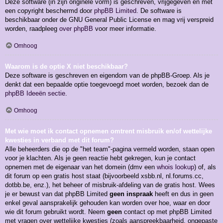
Deze software (in zijn originele vorm) is geschreven, vrijgegeven en met
een copyright beschermd door
phpBB Limited
. De software is
beschikbaar onder de GNU General Public License en mag vrij verspreid
worden, raadpleeg
over phpBB
voor meer informatie.
Omhoog
Waarom is de optie X niet beschikbaar?
Deze software is geschreven en eigendom van de phpBB-Groep. Als je
denkt dat een bepaalde optie toegevoegd moet worden, bezoek dan de
phpBB Ideeën sectie
.
Omhoog
Met wie moet ik contact opnemen omtrent misbruik en/of wettelijke
kwesties in verband met dit forum?
Alle beheerders die op de "het team"-pagina vermeld worden, staan open
voor je klachten. Als je geen reactie hebt gekregen, kun je contact
opnemen met de eigenaar van het domein (dmv een
whois lookup
) of, als
dit forum op een gratis host staat (bijvoorbeeld xsbb.nl, nl.forums.cc,
dotbb.be, enz.), het beheer of misbruik-afdeling van de gratis host. Wees
je er bewust van dat phpBB Limited
geen inspraak
heeft en dus in geen
enkel geval aansprakelijk gehouden kan worden over hoe, waar en door
wie dit forum gebruikt wordt. Neem
geen
contact op met phpBB Limited
met vragen over wettelijke kwesties (zoals aanspreekbaarheid, ongepaste