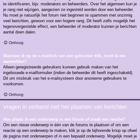
te identificeren, bijv. moderators en beheerders. Over het algemeen kun je
je rang niet wijzigen, aangezien ze ingesteld worden door een beheerder.
Nu moet je natuurlijk het forum niet beginnen te spammen met onzinnig
veel berichten, gewoon voor een hogere rang. Dit heeft zelfs mogelijk het
tegenovergestelde effect, een beheerder of moderator kunnen je berichten
aantal doen dalen.
Omhoog
Wanneer ik op de e-maillink van een gebruiker klik, moet ik me
aanmelden?
Alleen geregistreerde gebruikers kunnen gebruik maken van het
ingebouwde e-mailformulier (indien de beheerder dit heeft ingeschakeld).
Dit om misbruik van het e-mailsysteem door anonieme gebruikers te
voorkomen.
Omhoog
Vragen in verband met het plaatsen van berichten
Hoe plaats ik een onderwerp in een forum of maak een reactie?
Om een nieuw onderwerp in één van de forums te plaatsen of om een
reactie op een onderwerp te maken, klik je op de bijhorende knop op ofwel
de pagina met onderwerpen of in een bepaald onderwerp. Mogelijk moet je