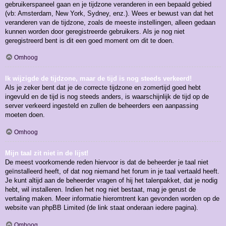
gebruikerspaneel gaan en je tijdzone veranderen in een bepaald gebied
(vb: Amsterdam, New York, Sydney, enz.). Wees er bewust van dat het
veranderen van de tijdzone, zoals de meeste instellingen, alleen gedaan
kunnen worden door geregistreerde gebruikers. Als je nog niet
geregistreerd bent is dit een goed moment om dit te doen.
Omhoog
Ik wijzigde de tijdzone, maar de tijd is nog steeds verkeerd!
Als je zeker bent dat je de correcte tijdzone en zomertijd goed hebt
ingevuld en de tijd is nog steeds anders, is waarschijnlijk de tijd op de
server verkeerd ingesteld en zullen de beheerders een aanpassing
moeten doen.
Omhoog
Mijn taal zit niet in de lijst!
De meest voorkomende reden hiervoor is dat de beheerder je taal niet
geïnstalleerd heeft, of dat nog niemand het forum in je taal vertaald heeft.
Je kunt altijd aan de beheerder vragen of hij het talenpakket, dat je nodig
hebt, wil installeren. Indien het nog niet bestaat, mag je gerust de
vertaling maken. Meer informatie hieromtrent kan gevonden worden op de
website van phpBB Limited (de link staat onderaan iedere pagina).
Omhoog