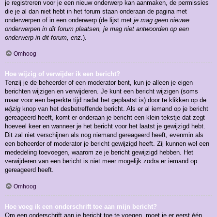
je registreren voor je een nieuw onderwerp kan aanmaken, de permissies
die je al dan niet hebt in het forum staan onderaan de pagina met
onderwerpen of in een onderwerp (de lijst met
je mag geen nieuwe
onderwerpen in dit forum plaatsen, je mag niet antwoorden op een
onderwerp in dit forum, enz.
).
Omhoog
Hoe wijzig of verwijder ik een bericht?
Tenzij je de beheerder of een moderator bent, kun je alleen je eigen
berichten wijzigen en verwijderen. Je kunt een bericht wijzigen (soms
maar voor een beperkte tijd nadat het geplaatst is) door te klikken op de
wijzig
knop van het desbetreffende bericht. Als er al iemand op je bericht
gereageerd heeft, komt er onderaan je bericht een klein tekstje dat zegt
hoeveel keer en wanneer je het bericht voor het laatst je gewijzigd hebt.
Dit zal niet verschijnen als nog niemand gereageerd heeft, evenmin als
een beheerder of moderator je bericht gewijzigd heeft. Zij kunnen wel een
mededeling toevoegen, waarom ze je bericht gewijzigd hebben. Het
verwijderen van een bericht is niet meer mogelijk zodra er iemand op
gereageerd heeft.
Omhoog
Hoe voeg ik een onderschrift toe aan mijn bericht?
Om een onderschrift aan je bericht toe te voegen, moet je er eerst één