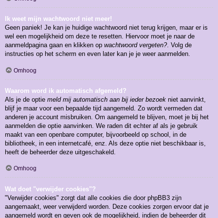
Ik weet mijn wachtwoord niet meer!
Geen paniek! Je kan je huidige wachtwoord niet terug krijgen, maar er is
wel een mogelijkheid om deze te resetten. Hiervoor moet je naar de
aanmeldpagina gaan en klikken op
wachtwoord vergeten?
. Volg de
instructies op het scherm en even later kan je je weer aanmelden.
Omhoog
Waarom word ik automatisch afgemeld?
Als je de optie
meld mij automatisch aan bij ieder bezoek
niet aanvinkt,
blijf je maar voor een bepaalde tijd aangemeld. Zo wordt vermeden dat
anderen je account misbruiken. Om aangemeld te blijven, moet je bij het
aanmelden die optie aanvinken. We raden dit echter af als je gebruik
maakt van een openbare computer, bijvoorbeeld op school, in de
bibliotheek, in een internetcafé, enz. Als deze optie niet beschikbaar is,
heeft de beheerder deze uitgeschakeld.
Omhoog
Wat doet "verwijder cookies"?
"Verwijder cookies" zorgt dat alle cookies die door phpBB3 zijn
aangemaakt, weer verwijderd worden. Deze cookies zorgen ervoor dat je
aangemeld wordt en geven ook de mogelijkheid, indien de beheerder dit