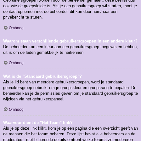
Gebruikersgroepen worden door de beheerder gemaakt, deze beslist dus
ook wie de groepsleider is. Als je een gebruikersgroep wil starten, moet je
contact opnemen met de beheerder, dit kan door hem/haar een
privébericht te sturen.
Omhoog
Waarom staan verschillende gebruikersgroepen in een andere kleur?
De beheerder kan een kleur aan een gebruikersgroep toegewezen hebben,
dit is om de leden gemakkelijk te herkennen.
Omhoog
Wat is de "Standaard gebruikersgroep"?
Als je lid bent van meerdere gebruikersgroepen, word je standaard
gebruikersgroep gebruikt om je groepskleur en groepsrang te bepalen. De
beheerder kan je de permissies geven om je standaard gebruikersgroep te
wijzigen via het gebruikerspaneel.
Omhoog
Waarvoor dient de "Het Team"-link?
Als je op deze link klikt, kom je op een pagina die een overzicht geeft van
de mensen die het forum beheren. Deze lijst bevat alle beheerders en de
moderators, met bijhorende details omtrent welke forums ze modereren.