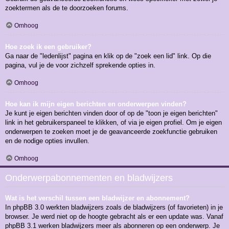
zoektermen als de te doorzoeken forums.
Omhoog
Hoe zoek ik een gebruiker?
Ga naar de "ledenlijst" pagina en klik op de "zoek een lid" link. Op die
pagina, vul je de voor zichzelf sprekende opties in.
Omhoog
Hoe kan ik mijn eigen berichten en onderwerpen vinden?
Je kunt je eigen berichten vinden door of op de "toon je eigen berichten"
link in het gebruikerspaneel te klikken, of via je eigen profiel. Om je eigen
onderwerpen te zoeken moet je de geavanceerde zoekfunctie gebruiken
en de nodige opties invullen.
Omhoog
Onderwerpabonnementen en bladwijzers
Wat is het verschil tussen een bladwijzer en abonnement?
In phpBB 3.0 werkten bladwijzers zoals de bladwijzers (of favorieten) in je
browser. Je werd niet op de hoogte gebracht als er een update was. Vanaf
phpBB 3.1 werken bladwijzers meer als abonneren op een onderwerp. Je