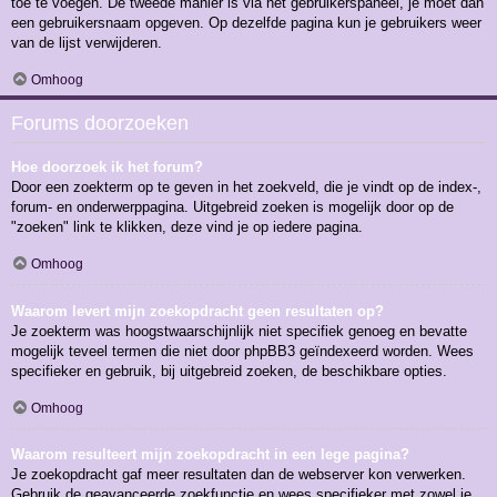
toe te voegen. De tweede manier is via het gebruikerspaneel, je moet dan
een gebruikersnaam opgeven. Op dezelfde pagina kun je gebruikers weer
van de lijst verwijderen.
Omhoog
Forums doorzoeken
Hoe doorzoek ik het forum?
Door een zoekterm op te geven in het zoekveld, die je vindt op de index-,
forum- en onderwerppagina. Uitgebreid zoeken is mogelijk door op de
"zoeken" link te klikken, deze vind je op iedere pagina.
Omhoog
Waarom levert mijn zoekopdracht geen resultaten op?
Je zoekterm was hoogstwaarschijnlijk niet specifiek genoeg en bevatte
mogelijk teveel termen die niet door phpBB3 geïndexeerd worden. Wees
specifieker en gebruik, bij uitgebreid zoeken, de beschikbare opties.
Omhoog
Waarom resulteert mijn zoekopdracht in een lege pagina?
Je zoekopdracht gaf meer resultaten dan de webserver kon verwerken.
Gebruik de geavanceerde zoekfunctie en wees specifieker met zowel je