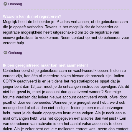
Omhoog
Waarom kan ik niet registreren?
Mogelijk heeft de beheerder je IP-adres verbannen, of de gebruikersnaam
die je opgeeft verboden. Tevens is het mogelijk dat de beheerder de
registratie mogelijkheid heeft uitgeschakeld om zo de registratie van
nieuwe gebruikers te voorkomen. Neem contact op met de beheerder voor
verdere hulp.
Omhoog
Ik ben geregistreerd maar kan niet aanmelden!
Controleer eerst of je gebruikersnaam en wachtwoord kloppen. Indien ze
correct zijn, kan één of meerdere zaken hiervan de oorzaak zijn. Indien
COPPA geactiveerd is en je tijdens het registratieproces opgaf dat je
jonger bent dan 13 jaar, moet je de ontvangen instructies opvolgen. Als dit
niet het geval is, moet je account dan geactiveerd worden? Sommige
forums vereisen dat iedere nieuwe account geactiveerd wordt, ofwel door
jezelf of door een beheerder. Wanneer je je geregistreerd hebt, werd ook
medegedeeld of dit al dan niet nodig is. Indien je een e-mail ontvangen
hebt, moet je de daarin opgegeven instructies volgen. Als je nooit een e-
mail ontvangen hebt, was het opgegeven e-mailadres dan wel juist? Één
van de redenen van activatie is om het aantal valse accounts te doen
dalen. Als je zeker bent dat je e-mailadres correct was, neem dan contact