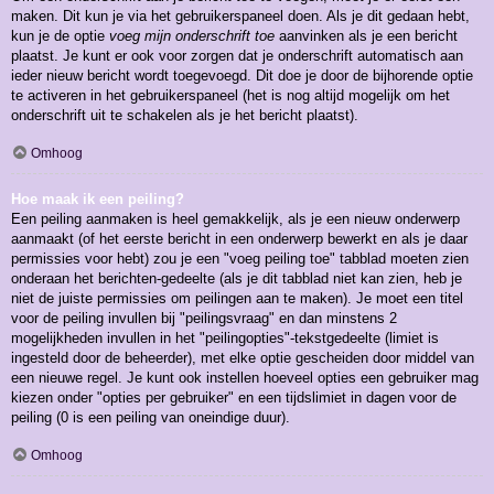
maken. Dit kun je via het gebruikerspaneel doen. Als je dit gedaan hebt,
kun je de optie
voeg mijn onderschrift toe
aanvinken als je een bericht
plaatst. Je kunt er ook voor zorgen dat je onderschrift automatisch aan
ieder nieuw bericht wordt toegevoegd. Dit doe je door de bijhorende optie
te activeren in het gebruikerspaneel (het is nog altijd mogelijk om het
onderschrift uit te schakelen als je het bericht plaatst).
Omhoog
Hoe maak ik een peiling?
Een peiling aanmaken is heel gemakkelijk, als je een nieuw onderwerp
aanmaakt (of het eerste bericht in een onderwerp bewerkt en als je daar
permissies voor hebt) zou je een "voeg peiling toe" tabblad moeten zien
onderaan het berichten-gedeelte (als je dit tabblad niet kan zien, heb je
niet de juiste permissies om peilingen aan te maken). Je moet een titel
voor de peiling invullen bij "peilingsvraag" en dan minstens 2
mogelijkheden invullen in het "peilingopties"-tekstgedeelte (limiet is
ingesteld door de beheerder), met elke optie gescheiden door middel van
een nieuwe regel. Je kunt ook instellen hoeveel opties een gebruiker mag
kiezen onder "opties per gebruiker" en een tijdslimiet in dagen voor de
peiling (0 is een peiling van oneindige duur).
Omhoog