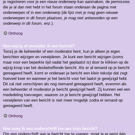
je registreren voor je een nieuw onderwerp kan aanmaken, de permissies
die je al dan niet hebt in het forum staan onderaan de pagina met
onderwerpen of in een onderwerp (de lijst met
je mag geen nieuwe
onderwerpen in dit forum plaatsen, je mag niet antwoorden op een
onderwerp in dit forum, enz.
).
Omhoog
Hoe wijzig of verwijder ik een bericht?
Tenzij je de beheerder of een moderator bent, kun je alleen je eigen
berichten wijzigen en verwijderen. Je kunt een bericht wijzigen (soms
maar voor een beperkte tijd nadat het geplaatst is) door te klikken op de
wijzig
knop van het desbetreffende bericht. Als er al iemand op je bericht
gereageerd heeft, komt er onderaan je bericht een klein tekstje dat zegt
hoeveel keer en wanneer je het bericht voor het laatst je gewijzigd hebt.
Dit zal niet verschijnen als nog niemand gereageerd heeft, evenmin als
een beheerder of moderator je bericht gewijzigd heeft. Zij kunnen wel een
mededeling toevoegen, waarom ze je bericht gewijzigd hebben. Het
verwijderen van een bericht is niet meer mogelijk zodra er iemand op
gereageerd heeft.
Omhoog
Hoe voeg ik een onderschrift toe aan mijn bericht?
Om een onderschrift aan je bericht toe te voegen, moet je er eerst één