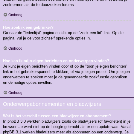
zoektermen als de te doorzoeken forums.
Omhoog
Hoe zoek ik een gebruiker?
Ga naar de "ledenlijst" pagina en klik op de "zoek een lid" link. Op die
pagina, vul je de voor zichzelf sprekende opties in.
Omhoog
Hoe kan ik mijn eigen berichten en onderwerpen vinden?
Je kunt je eigen berichten vinden door of op de "toon je eigen berichten"
link in het gebruikerspaneel te klikken, of via je eigen profiel. Om je eigen
onderwerpen te zoeken moet je de geavanceerde zoekfunctie gebruiken
en de nodige opties invullen.
Omhoog
Onderwerpabonnementen en bladwijzers
Wat is het verschil tussen een bladwijzer en abonnement?
In phpBB 3.0 werkten bladwijzers zoals de bladwijzers (of favorieten) in je
browser. Je werd niet op de hoogte gebracht als er een update was. Vanaf
phpBB 3.1 werken bladwijzers meer als abonneren op een onderwerp. Je