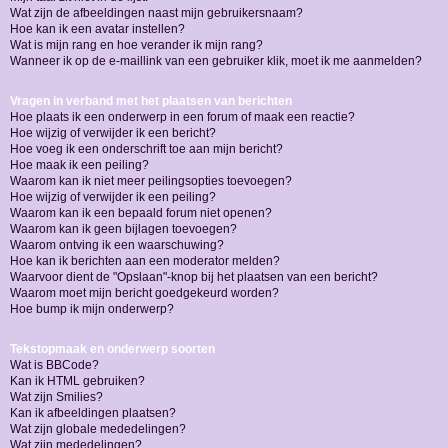
Wat zijn de afbeeldingen naast mijn gebruikersnaam?
Hoe kan ik een avatar instellen?
Wat is mijn rang en hoe verander ik mijn rang?
Wanneer ik op de e-maillink van een gebruiker klik, moet ik me aanmelden?
Vragen in verband met het plaatsen van berichten
Hoe plaats ik een onderwerp in een forum of maak een reactie?
Hoe wijzig of verwijder ik een bericht?
Hoe voeg ik een onderschrift toe aan mijn bericht?
Hoe maak ik een peiling?
Waarom kan ik niet meer peilingsopties toevoegen?
Hoe wijzig of verwijder ik een peiling?
Waarom kan ik een bepaald forum niet openen?
Waarom kan ik geen bijlagen toevoegen?
Waarom ontving ik een waarschuwing?
Hoe kan ik berichten aan een moderator melden?
Waarvoor dient de "Opslaan"-knop bij het plaatsen van een bericht?
Waarom moet mijn bericht goedgekeurd worden?
Hoe bump ik mijn onderwerp?
Tekstopmaak en onderwerp soorten
Wat is BBCode?
Kan ik HTML gebruiken?
Wat zijn Smilies?
Kan ik afbeeldingen plaatsen?
Wat zijn globale mededelingen?
Wat zijn mededelingen?