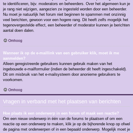
te identificeren, bijv. moderators en beheerders. Over het algemeen kun je
je rang niet wijzigen, aangezien ze ingesteld worden door een beheerder.
Nu moet je natuurlijk het forum niet beginnen te spammen met onzinnig
veel berichten, gewoon voor een hogere rang. Dit heeft zelfs mogelijk het
tegenovergestelde effect, een beheerder of moderator kunnen je berichten
aantal doen dalen.
Omhoog
Wanneer ik op de e-maillink van een gebruiker klik, moet ik me
aanmelden?
Alleen geregistreerde gebruikers kunnen gebruik maken van het
ingebouwde e-mailformulier (indien de beheerder dit heeft ingeschakeld).
Dit om misbruik van het e-mailsysteem door anonieme gebruikers te
voorkomen.
Omhoog
Vragen in verband met het plaatsen van berichten
Hoe plaats ik een onderwerp in een forum of maak een reactie?
Om een nieuw onderwerp in één van de forums te plaatsen of om een
reactie op een onderwerp te maken, klik je op de bijhorende knop op ofwel
de pagina met onderwerpen of in een bepaald onderwerp. Mogelijk moet je