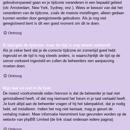
gebruikerspaneel gaan en je tijdzone veranderen in een bepaald gebied
(vb: Amsterdam, New York, Sydney, enz.). Wees er bewust van dat het
veranderen van de tijdzone, zoals de meeste instellingen, alleen gedaan
kunnen worden door geregistreerde gebruikers. Als je nog niet
geregistreerd bent is dit een goed moment om dit te doen.
Omhoog
Ik wijzigde de tijdzone, maar de tijd is nog steeds verkeerd!
Als je zeker bent dat je de correcte tijdzone en zomertijd goed hebt
ingevuld en de tijd is nog steeds anders, is waarschijnlijk de tijd op de
server verkeerd ingesteld en zullen de beheerders een aanpassing
moeten doen.
Omhoog
Mijn taal zit niet in de lijst!
De meest voorkomende reden hiervoor is dat de beheerder je taal niet
geïnstalleerd heeft, of dat nog niemand het forum in je taal vertaald heeft.
Je kunt altijd aan de beheerder vragen of hij het talenpakket, dat je nodig
hebt, wil installeren. Indien het nog niet bestaat, mag je gerust de
vertaling maken. Meer informatie hieromtrent kan gevonden worden op de
website van phpBB Limited (de link staat onderaan iedere pagina).
Omhoog