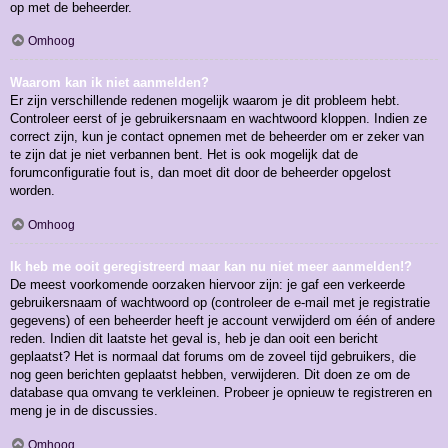
op met de beheerder.
Omhoog
Waarom kan ik niet aanmelden?
Er zijn verschillende redenen mogelijk waarom je dit probleem hebt.
Controleer eerst of je gebruikersnaam en wachtwoord kloppen. Indien ze
correct zijn, kun je contact opnemen met de beheerder om er zeker van
te zijn dat je niet verbannen bent. Het is ook mogelijk dat de
forumconfiguratie fout is, dan moet dit door de beheerder opgelost
worden.
Omhoog
Ik heb me ooit geregistreerd maar kan nu niet meer aanmelden!?
De meest voorkomende oorzaken hiervoor zijn: je gaf een verkeerde
gebruikersnaam of wachtwoord op (controleer de e-mail met je registratie
gegevens) of een beheerder heeft je account verwijderd om één of andere
reden. Indien dit laatste het geval is, heb je dan ooit een bericht
geplaatst? Het is normaal dat forums om de zoveel tijd gebruikers, die
nog geen berichten geplaatst hebben, verwijderen. Dit doen ze om de
database qua omvang te verkleinen. Probeer je opnieuw te registreren en
meng je in de discussies.
Omhoog