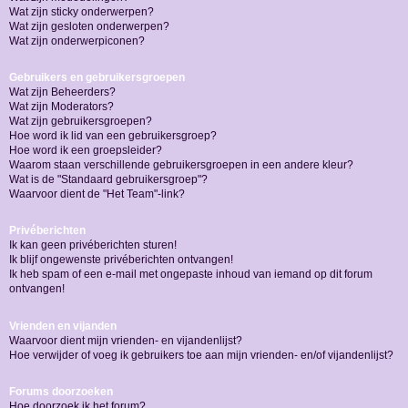
Wat zijn sticky onderwerpen?
Wat zijn gesloten onderwerpen?
Wat zijn onderwerpiconen?
Gebruikers en gebruikersgroepen
Wat zijn Beheerders?
Wat zijn Moderators?
Wat zijn gebruikersgroepen?
Hoe word ik lid van een gebruikersgroep?
Hoe word ik een groepsleider?
Waarom staan verschillende gebruikersgroepen in een andere kleur?
Wat is de "Standaard gebruikersgroep"?
Waarvoor dient de "Het Team"-link?
Privéberichten
Ik kan geen privéberichten sturen!
Ik blijf ongewenste privéberichten ontvangen!
Ik heb spam of een e-mail met ongepaste inhoud van iemand op dit forum
ontvangen!
Vrienden en vijanden
Waarvoor dient mijn vrienden- en vijandenlijst?
Hoe verwijder of voeg ik gebruikers toe aan mijn vrienden- en/of vijandenlijst?
Forums doorzoeken
Hoe doorzoek ik het forum?