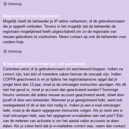
Omhoog
Waarom kan ik niet registreren?
Mogelijk heeft de beheerder je IP-adres verbannen, of de gebruikersnaam
die je opgeeft verboden. Tevens is het mogelijk dat de beheerder de
registratie mogelijkheid heeft uitgeschakeld om zo de registratie van
nieuwe gebruikers te voorkomen. Neem contact op met de beheerder voor
verdere hulp.
Omhoog
Ik ben geregistreerd maar kan niet aanmelden!
Controleer eerst of je gebruikersnaam en wachtwoord kloppen. Indien ze
correct zijn, kan één of meerdere zaken hiervan de oorzaak zijn. Indien
COPPA geactiveerd is en je tijdens het registratieproces opgaf dat je
jonger bent dan 13 jaar, moet je de ontvangen instructies opvolgen. Als dit
niet het geval is, moet je account dan geactiveerd worden? Sommige
forums vereisen dat iedere nieuwe account geactiveerd wordt, ofwel door
jezelf of door een beheerder. Wanneer je je geregistreerd hebt, werd ook
medegedeeld of dit al dan niet nodig is. Indien je een e-mail ontvangen
hebt, moet je de daarin opgegeven instructies volgen. Als je nooit een e-
mail ontvangen hebt, was het opgegeven e-mailadres dan wel juist? Één
van de redenen van activatie is om het aantal valse accounts te doen
dalen. Als je zeker bent dat je e-mailadres correct was, neem dan contact