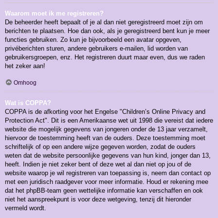
Waarom moet ik me registreren?
De beheerder heeft bepaalt of je al dan niet geregistreerd moet zijn om
berichten te plaatsen. Hoe dan ook, als je geregistreerd bent kun je meer
functies gebruiken. Zo kun je bijvoorbeeld een avatar opgeven,
privéberichten sturen, andere gebruikers e-mailen, lid worden van
gebruikersgroepen, enz. Het registreren duurt maar even, dus we raden
het zeker aan!
Omhoog
Wat is COPPA?
COPPA is de afkorting voor het Engelse "Children’s Online Privacy and
Protection Act". Dit is een Amerikaanse wet uit 1998 die vereist dat iedere
website die mogelijk gegevens van jongeren onder de 13 jaar verzamelt,
hiervoor de toestemming heeft van de ouders. Deze toestemming moet
schriftelijk of op een andere wijze gegeven worden, zodat de ouders
weten dat de website persoonlijke gegevens van hun kind, jonger dan 13,
heeft. Indien je niet zeker bent of deze wet al dan niet op jou of de
website waarop je wil registreren van toepassing is, neem dan contact op
met een juridisch raadgever voor meer informatie. Houd er rekening mee
dat het phpBB-team geen wettelijke informatie kan verschaffen en ook
niet het aanspreekpunt is voor deze wetgeving, tenzij dit hieronder
vermeld wordt.