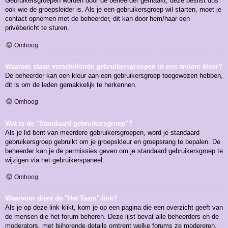
Gebruikersgroepen worden door de beheerder gemaakt, deze beslist dus
ook wie de groepsleider is. Als je een gebruikersgroep wil starten, moet je
contact opnemen met de beheerder, dit kan door hem/haar een
privébericht te sturen.
Omhoog
Waarom staan verschillende gebruikersgroepen in een andere kleur?
De beheerder kan een kleur aan een gebruikersgroep toegewezen hebben,
dit is om de leden gemakkelijk te herkennen.
Omhoog
Wat is de "Standaard gebruikersgroep"?
Als je lid bent van meerdere gebruikersgroepen, word je standaard
gebruikersgroep gebruikt om je groepskleur en groepsrang te bepalen. De
beheerder kan je de permissies geven om je standaard gebruikersgroep te
wijzigen via het gebruikerspaneel.
Omhoog
Waarvoor dient de "Het Team"-link?
Als je op deze link klikt, kom je op een pagina die een overzicht geeft van
de mensen die het forum beheren. Deze lijst bevat alle beheerders en de
moderators, met bijhorende details omtrent welke forums ze modereren.