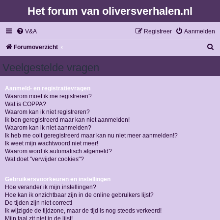
Het forum van oliversverhalen.nl
V&A
Registreer
Aanmelden
Z
Forumoverzicht
o
Veelgestelde vragen
e
k
Aanmeld- en registratievragen
Waarom moet ik me registreren?
Wat is COPPA?
Waarom kan ik niet registreren?
Ik ben geregistreerd maar kan niet aanmelden!
Waarom kan ik niet aanmelden?
Ik heb me ooit geregistreerd maar kan nu niet meer aanmelden!?
Ik weet mijn wachtwoord niet meer!
Waarom word ik automatisch afgemeld?
Wat doet "verwijder cookies"?
Gebruikersvoorkeuren en instellingen
Hoe verander ik mijn instellingen?
Hoe kan ik onzichtbaar zijn in de online gebruikers lijst?
De tijden zijn niet correct!
Ik wijzigde de tijdzone, maar de tijd is nog steeds verkeerd!
Mijn taal zit niet in de lijst!