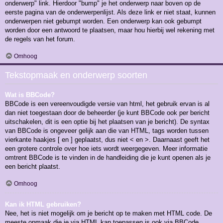
onderwerp" link. Hierdoor "bump" je het onderwerp naar boven op de
eerste pagina van de onderwerpenlijst. Als deze link er niet staat, kunnen
onderwerpen niet gebumpt worden. Een onderwerp kan ook gebumpt
worden door een antwoord te plaatsen, maar hou hierbij wel rekening met
de regels van het forum.
Omhoog
Tekstopmaak en onderwerp soorten
Wat is BBCode?
BBCode is een vereenvoudigde versie van html, het gebruik ervan is al
dan niet toegestaan door de beheerder (je kunt BBCode ook per bericht
uitschakelen, dit is een optie bij het plaatsen van je bericht). De syntax
van BBCode is ongeveer gelijk aan die van HTML, tags worden tussen
vierkante haakjes [ en ] geplaatst, dus niet < en >. Daarnaast geeft het
een grotere controle over hoe iets wordt weergegeven. Meer informatie
omtrent BBCode is te vinden in de handleiding die je kunt openen als je
een bericht plaatst.
Omhoog
Kan ik HTML gebruiken?
Nee, het is niet mogelijk om je bericht op te maken met HTML code. De
meeste opmaak die je via HTML kan toepassen is ook via BBCode