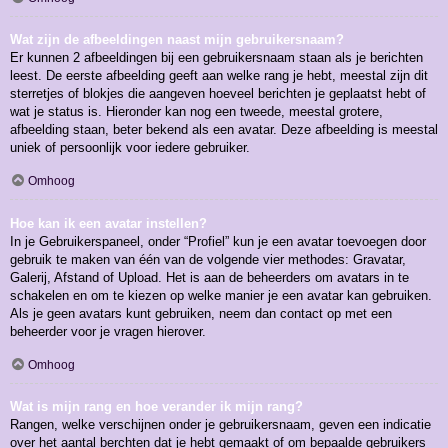
Wat zijn de afbeeldingen naast mijn gebruikersnaam?
Er kunnen 2 afbeeldingen bij een gebruikersnaam staan als je berichten
leest. De eerste afbeelding geeft aan welke rang je hebt, meestal zijn dit
sterretjes of blokjes die aangeven hoeveel berichten je geplaatst hebt of
wat je status is. Hieronder kan nog een tweede, meestal grotere,
afbeelding staan, beter bekend als een avatar. Deze afbeelding is meestal
uniek of persoonlijk voor iedere gebruiker.
Omhoog
Hoe kan ik een avatar instellen?
In je Gebruikerspaneel, onder “Profiel” kun je een avatar toevoegen door
gebruik te maken van één van de volgende vier methodes: Gravatar,
Galerij, Afstand of Upload. Het is aan de beheerders om avatars in te
schakelen en om te kiezen op welke manier je een avatar kan gebruiken.
Als je geen avatars kunt gebruiken, neem dan contact op met een
beheerder voor je vragen hierover.
Omhoog
Wat is mijn rang en hoe verander ik mijn rang?
Rangen, welke verschijnen onder je gebruikersnaam, geven een indicatie
over het aantal berchten dat je hebt gemaakt of om bepaalde gebruikers