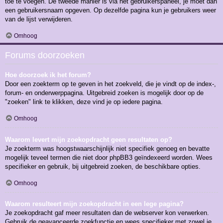
toe te voegen. De tweede manier is via het gebruikerspaneel, je moet dan
een gebruikersnaam opgeven. Op dezelfde pagina kun je gebruikers weer
van de lijst verwijderen.
Omhoog
Forums doorzoeken
Hoe doorzoek ik het forum?
Door een zoekterm op te geven in het zoekveld, die je vindt op de index-,
forum- en onderwerppagina. Uitgebreid zoeken is mogelijk door op de
"zoeken" link te klikken, deze vind je op iedere pagina.
Omhoog
Waarom levert mijn zoekopdracht geen resultaten op?
Je zoekterm was hoogstwaarschijnlijk niet specifiek genoeg en bevatte
mogelijk teveel termen die niet door phpBB3 geïndexeerd worden. Wees
specifieker en gebruik, bij uitgebreid zoeken, de beschikbare opties.
Omhoog
Waarom resulteert mijn zoekopdracht in een lege pagina?
Je zoekopdracht gaf meer resultaten dan de webserver kon verwerken.
Gebruik de geavanceerde zoekfunctie en wees specifieker met zowel je