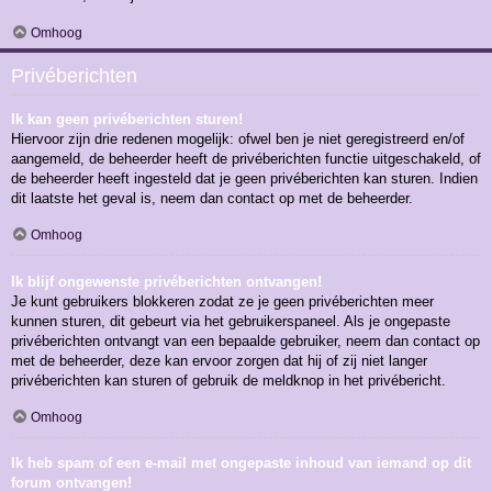
Omhoog
Privéberichten
Ik kan geen privéberichten sturen!
Hiervoor zijn drie redenen mogelijk: ofwel ben je niet geregistreerd en/of
aangemeld, de beheerder heeft de privéberichten functie uitgeschakeld, of
de beheerder heeft ingesteld dat je geen privéberichten kan sturen. Indien
dit laatste het geval is, neem dan contact op met de beheerder.
Omhoog
Ik blijf ongewenste privéberichten ontvangen!
Je kunt gebruikers blokkeren zodat ze je geen privéberichten meer
kunnen sturen, dit gebeurt via het gebruikerspaneel. Als je ongepaste
privéberichten ontvangt van een bepaalde gebruiker, neem dan contact op
met de beheerder, deze kan ervoor zorgen dat hij of zij niet langer
privéberichten kan sturen of gebruik de meldknop in het privébericht.
Omhoog
Ik heb spam of een e-mail met ongepaste inhoud van iemand op dit
forum ontvangen!