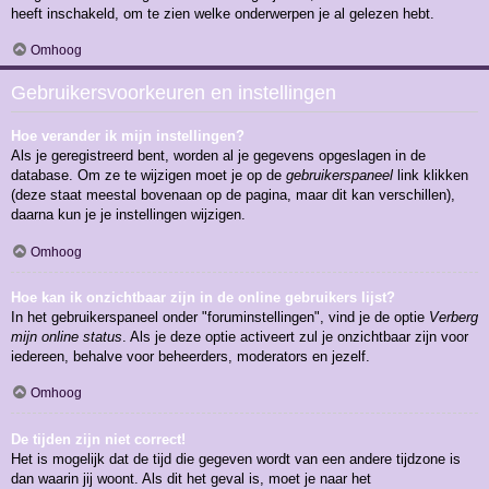
heeft inschakeld, om te zien welke onderwerpen je al gelezen hebt.
Omhoog
Gebruikersvoorkeuren en instellingen
Hoe verander ik mijn instellingen?
Als je geregistreerd bent, worden al je gegevens opgeslagen in de
database. Om ze te wijzigen moet je op de
gebruikerspaneel
link klikken
(deze staat meestal bovenaan op de pagina, maar dit kan verschillen),
daarna kun je je instellingen wijzigen.
Omhoog
Hoe kan ik onzichtbaar zijn in de online gebruikers lijst?
In het gebruikerspaneel onder "foruminstellingen", vind je de optie
Verberg
mijn online status
. Als je deze optie activeert zul je onzichtbaar zijn voor
iedereen, behalve voor beheerders, moderators en jezelf.
Omhoog
De tijden zijn niet correct!
Het is mogelijk dat de tijd die gegeven wordt van een andere tijdzone is
dan waarin jij woont. Als dit het geval is, moet je naar het