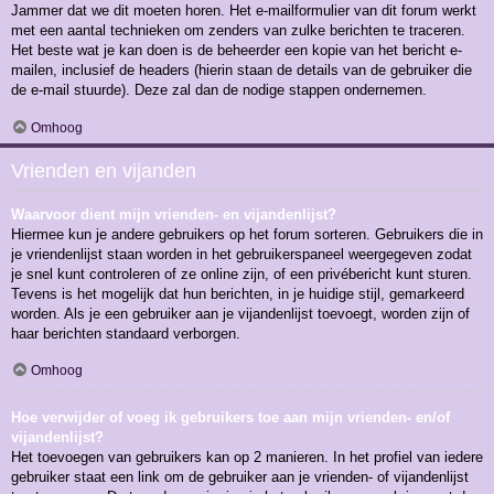
Jammer dat we dit moeten horen. Het e-mailformulier van dit forum werkt
met een aantal technieken om zenders van zulke berichten te traceren.
Het beste wat je kan doen is de beheerder een kopie van het bericht e-
mailen, inclusief de headers (hierin staan de details van de gebruiker die
de e-mail stuurde). Deze zal dan de nodige stappen ondernemen.
Omhoog
Vrienden en vijanden
Waarvoor dient mijn vrienden- en vijandenlijst?
Hiermee kun je andere gebruikers op het forum sorteren. Gebruikers die in
je vriendenlijst staan worden in het gebruikerspaneel weergegeven zodat
je snel kunt controleren of ze online zijn, of een privébericht kunt sturen.
Tevens is het mogelijk dat hun berichten, in je huidige stijl, gemarkeerd
worden. Als je een gebruiker aan je vijandenlijst toevoegt, worden zijn of
haar berichten standaard verborgen.
Omhoog
Hoe verwijder of voeg ik gebruikers toe aan mijn vrienden- en/of
vijandenlijst?
Het toevoegen van gebruikers kan op 2 manieren. In het profiel van iedere
gebruiker staat een link om de gebruiker aan je vrienden- of vijandenlijst