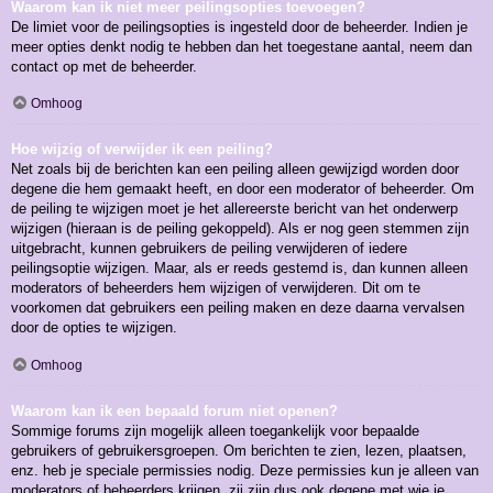
Waarom kan ik niet meer peilingsopties toevoegen?
De limiet voor de peilingsopties is ingesteld door de beheerder. Indien je
meer opties denkt nodig te hebben dan het toegestane aantal, neem dan
contact op met de beheerder.
Omhoog
Hoe wijzig of verwijder ik een peiling?
Net zoals bij de berichten kan een peiling alleen gewijzigd worden door
degene die hem gemaakt heeft, en door een moderator of beheerder. Om
de peiling te wijzigen moet je het allereerste bericht van het onderwerp
wijzigen (hieraan is de peiling gekoppeld). Als er nog geen stemmen zijn
uitgebracht, kunnen gebruikers de peiling verwijderen of iedere
peilingsoptie wijzigen. Maar, als er reeds gestemd is, dan kunnen alleen
moderators of beheerders hem wijzigen of verwijderen. Dit om te
voorkomen dat gebruikers een peiling maken en deze daarna vervalsen
door de opties te wijzigen.
Omhoog
Waarom kan ik een bepaald forum niet openen?
Sommige forums zijn mogelijk alleen toegankelijk voor bepaalde
gebruikers of gebruikersgroepen. Om berichten te zien, lezen, plaatsen,
enz. heb je speciale permissies nodig. Deze permissies kun je alleen van
moderators of beheerders krijgen, zij zijn dus ook degene met wie je