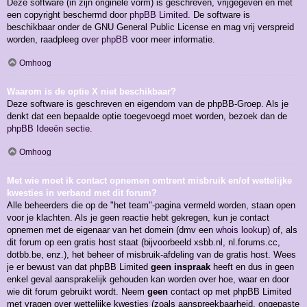
Deze software (in zijn originele vorm) is geschreven, vrijgegeven en met
een copyright beschermd door
phpBB Limited
. De software is
beschikbaar onder de GNU General Public License en mag vrij verspreid
worden, raadpleeg
over phpBB
voor meer informatie.
Omhoog
Waarom is de optie X niet beschikbaar?
Deze software is geschreven en eigendom van de phpBB-Groep. Als je
denkt dat een bepaalde optie toegevoegd moet worden, bezoek dan de
phpBB Ideeën sectie
.
Omhoog
Met wie moet ik contact opnemen omtrent misbruik en/of wettelijke
kwesties in verband met dit forum?
Alle beheerders die op de "het team"-pagina vermeld worden, staan open
voor je klachten. Als je geen reactie hebt gekregen, kun je contact
opnemen met de eigenaar van het domein (dmv een
whois lookup
) of, als
dit forum op een gratis host staat (bijvoorbeeld xsbb.nl, nl.forums.cc,
dotbb.be, enz.), het beheer of misbruik-afdeling van de gratis host. Wees
je er bewust van dat phpBB Limited
geen inspraak
heeft en dus in geen
enkel geval aansprakelijk gehouden kan worden over hoe, waar en door
wie dit forum gebruikt wordt. Neem
geen
contact op met phpBB Limited
met vragen over wettelijke kwesties (zoals aanspreekbaarheid, ongepaste