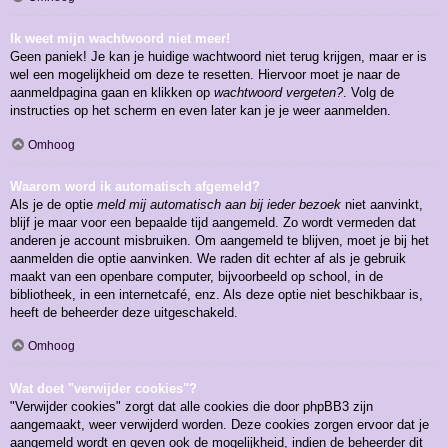
Ik weet mijn wachtwoord niet meer!
Geen paniek! Je kan je huidige wachtwoord niet terug krijgen, maar er is
wel een mogelijkheid om deze te resetten. Hiervoor moet je naar de
aanmeldpagina gaan en klikken op
wachtwoord vergeten?
. Volg de
instructies op het scherm en even later kan je je weer aanmelden.
Omhoog
Waarom word ik automatisch afgemeld?
Als je de optie
meld mij automatisch aan bij ieder bezoek
niet aanvinkt,
blijf je maar voor een bepaalde tijd aangemeld. Zo wordt vermeden dat
anderen je account misbruiken. Om aangemeld te blijven, moet je bij het
aanmelden die optie aanvinken. We raden dit echter af als je gebruik
maakt van een openbare computer, bijvoorbeeld op school, in de
bibliotheek, in een internetcafé, enz. Als deze optie niet beschikbaar is,
heeft de beheerder deze uitgeschakeld.
Omhoog
Wat doet "verwijder cookies"?
"Verwijder cookies" zorgt dat alle cookies die door phpBB3 zijn
aangemaakt, weer verwijderd worden. Deze cookies zorgen ervoor dat je
aangemeld wordt en geven ook de mogelijkheid, indien de beheerder dit