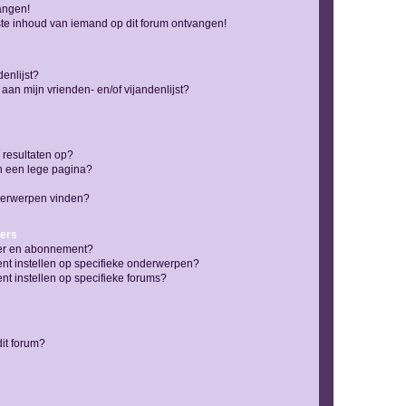
vangen!
te inhoud van iemand op dit forum ontvangen!
enlijst?
 aan mijn vrienden- en/of vijandenlijst?
 resultaten op?
n een lege pagina?
nderwerpen vinden?
ers
jzer en abonnement?
nt instellen op specifieke onderwerpen?
t instellen op specifieke forums?
it forum?