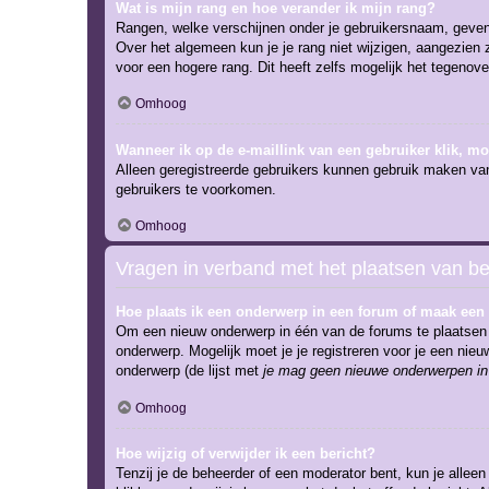
Wat is mijn rang en hoe verander ik mijn rang?
Rangen, welke verschijnen onder je gebruikersnaam, geven e
Over het algemeen kun je je rang niet wijzigen, aangezien
voor een hogere rang. Dit heeft zelfs mogelijk het tegenov
Omhoog
Wanneer ik op de e-maillink van een gebruiker klik, m
Alleen geregistreerde gebruikers kunnen gebruik maken van
gebruikers te voorkomen.
Omhoog
Vragen in verband met het plaatsen van be
Hoe plaats ik een onderwerp in een forum of maak een 
Om een nieuw onderwerp in één van de forums te plaatsen 
onderwerp. Mogelijk moet je je registreren voor je een ni
onderwerp (de lijst met
je mag geen nieuwe onderwerpen in 
Omhoog
Hoe wijzig of verwijder ik een bericht?
Tenzij je de beheerder of een moderator bent, kun je alleen