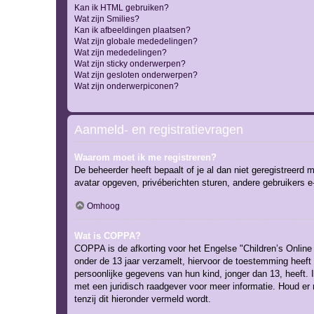
Kan ik HTML gebruiken?
Wat zijn Smilies?
Kan ik afbeeldingen plaatsen?
Wat zijn globale mededelingen?
Wat zijn mededelingen?
Wat zijn sticky onderwerpen?
Wat zijn gesloten onderwerpen?
Wat zijn onderwerpiconen?
Aanmeld- en registratievragen
Waarom moet ik me registreren?
De beheerder heeft bepaalt of je al dan niet geregistreerd 
avatar opgeven, privéberichten sturen, andere gebruikers e
Omhoog
Wat is COPPA?
COPPA is de afkorting voor het Engelse "Children’s Online 
onder de 13 jaar verzamelt, hiervoor de toestemming heeft
persoonlijke gegevens van hun kind, jonger dan 13, heeft. I
met een juridisch raadgever voor meer informatie. Houd er
tenzij dit hieronder vermeld wordt.