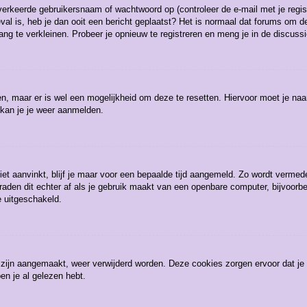
erkeerde gebruikersnaam of wachtwoord op (controleer de e-mail met je regist
eval is, heb je dan ooit een bericht geplaatst? Het is normaal dat forums om de
g te verkleinen. Probeer je opnieuw te registreren en meng je in de discussi
gen, maar er is wel een mogelijkheid om deze te resetten. Hiervoor moet je n
 kan je je weer aanmelden.
iet aanvinkt, blijf je maar voor een bepaalde tijd aangemeld. Zo wordt verm
raden dit echter af als je gebruik maakt van een openbare computer, bijvoorbee
e uitgeschakeld.
3 zijn aangemaakt, weer verwijderd worden. Deze cookies zorgen ervoor dat j
en je al gelezen hebt.