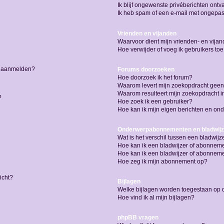
Ik blijf ongewenste privéberichten ont
Ik heb spam of een e-mail met ongepas
Vrienden en vijanden
Waarvoor dient mijn vrienden- en vijand
Hoe verwijder of voeg ik gebruikers toe
me aanmelden?
Forums doorzoeken
Hoe doorzoek ik het forum?
Waarom levert mijn zoekopdracht geen
Waarom resulteert mijn zoekopdracht i
?
Hoe zoek ik een gebruiker?
Hoe kan ik mijn eigen berichten en o
Onderwerpabonnementen en bladwijz
Wat is het verschil tussen een bladwi
Hoe kan ik een bladwijzer of abonneme
Hoe kan ik een bladwijzer of abonnemen
Hoe zeg ik mijn abonnement op?
icht?
Bijlagen
Welke bijlagen worden toegestaan op d
Hoe vind ik al mijn bijlagen?
phpBB vragen