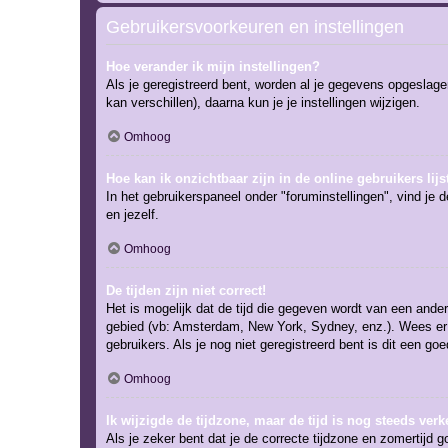
Gebruikersvoorkeuren en instellingen
Hoe verander ik mijn instellingen?
Als je geregistreerd bent, worden al je gegevens opgeslag
kan verschillen), daarna kun je je instellingen wijzigen.
Omhoog
Hoe kan ik onzichtbaar zijn in de online gebruikers lijs
In het gebruikerspaneel onder "foruminstellingen", vind je 
en jezelf.
Omhoog
De tijden zijn niet correct!
Het is mogelijk dat de tijd die gegeven wordt van een andere
gebied (vb: Amsterdam, New York, Sydney, enz.). Wees er 
gebruikers. Als je nog niet geregistreerd bent is dit een g
Omhoog
Ik wijzigde de tijdzone, maar de tijd is nog steeds verk
Als je zeker bent dat je de correcte tijdzone en zomertijd g