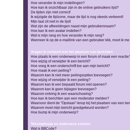
Hoe verander ik mijn instellingen?
Hoe kan ik onzichtbaar zijn in de online gebruikers lijst?
De tijden zijn niet correct!
Ik wijzigde de tijdzone, maar de tijd is nog steeds verkeerd!
Mijn taal zit niet in de lijst!
Wat zijn de afbeeldingen naast mijn gebruikersnaam?
Hoe kan ik een avatar instellen?
Wat is mijn rang en hoe verander ik mijn rang?
Wanneer ik op de e-maillink van een gebruiker klik, moet ik 
Vragen in verband met het plaatsen van berichten
Hoe plaats ik een onderwerp in een forum of maak een reactie
Hoe wijzig of verwijder ik een bericht?
Hoe voeg ik een onderschrift toe aan mijn bericht?
Hoe maak ik een peiling?
Waarom kan ik niet meer peilingsopties toevoegen?
Hoe wijzig of verwijder ik een peiling?
Waarom kan ik een bepaald forum niet openen?
Waarom kan ik geen bijlagen toevoegen?
Waarom ontving ik een waarschuwing?
Hoe kan ik berichten aan een moderator melden?
Waarvoor dient de "Opslaan"-knop bij het plaatsen van een ber
Waarom moet mijn bericht goedgekeurd worden?
Hoe bump ik mijn onderwerp?
Tekstopmaak en onderwerp soorten
Wat is BBCode?