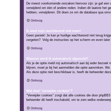
De meest voorkomende oorzaken hiervoor zijn: je gaf een v
verwijderd om één of andere reden. Indien dit laatste het g
hebben, verwijderen. Dit doen ze om de database qua omvan
Omhoog
Ik weet mijn wachtwoord niet meer!
Geen paniek! Je kan je huidige wachtwoord niet terug krij
vergeten?
. Volg de instructies op het scherm en even later
Omhoog
Waarom word ik automatisch afgemeld?
Als je de optie
meld mij automatisch aan bij ieder bezoek
n
blijven, moet je bij het aanmelden die optie aanvinken. We 
Als deze optie niet beschikbaar is, heeft de beheerder dez
Omhoog
Wat doet "verwijder cookies"?
"Verwijder cookies" zorgt dat alle cookies die door phpBB
beheerder dit heeft inschakeld, om te zien welke onderwerp
Omhoog