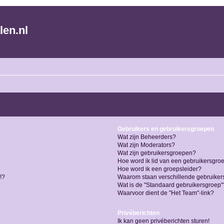
len.nl
Gebruikers en gebruikersgroepen
Wat zijn Beheerders?
Wat zijn Moderators?
Wat zijn gebruikersgroepen?
Hoe word ik lid van een gebruikersgro
Hoe word ik een groepsleider?
!?
Waarom staan verschillende gebruiker
Wat is de "Standaard gebruikersgroep"
Waarvoor dient de "Het Team"-link?
Privéberichten
Ik kan geen privéberichten sturen!