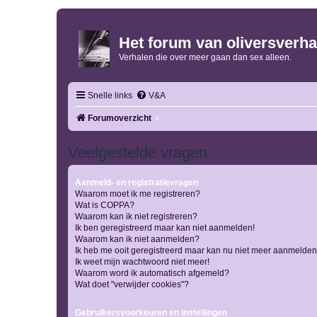
Het forum van oliversverha
Verhalen die over meer gaan dan sex alleen.
Snelle links
V&A
Forumoverzicht
Veelgestelde vragen
Aanmeld- en registratievragen
Waarom moet ik me registreren?
Wat is COPPA?
Waarom kan ik niet registreren?
Ik ben geregistreerd maar kan niet aanmelden!
Waarom kan ik niet aanmelden?
Ik heb me ooit geregistreerd maar kan nu niet meer aanmelden
Ik weet mijn wachtwoord niet meer!
Waarom word ik automatisch afgemeld?
Wat doet "verwijder cookies"?
Gebruikersvoorkeuren en instellingen