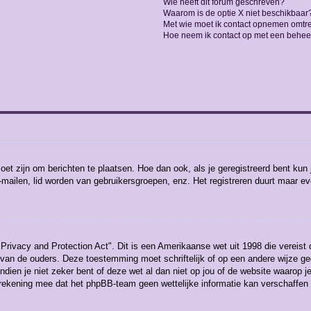
Wie heeft dit forum geschreven?
Waarom is de optie X niet beschikbaar
Met wie moet ik contact opnemen omtren
Hoe neem ik contact op met een behee
moet zijn om berichten te plaatsen. Hoe dan ook, als je geregistreerd bent kun
-mailen, lid worden van gebruikersgroepen, enz. Het registreren duurt maar e
Privacy and Protection Act". Dit is een Amerikaanse wet uit 1998 die vereist
 van de ouders. Deze toestemming moet schriftelijk of op een andere wijze 
ndien je niet zeker bent of deze wet al dan niet op jou of de website waarop j
 rekening mee dat het phpBB-team geen wettelijke informatie kan verschaffen