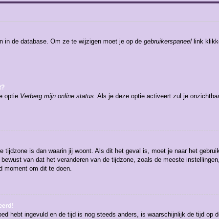
en in de database. Om ze te wijzigen moet je op de
gebruikerspaneel
link klik
t?
de optie
Verberg mijn online status
. Als je deze optie activeert zul je onzicht
 tijdzone is dan waarin jij woont. Als dit het geval is, moet je naar het gebr
bewust van dat het veranderen van de tijdzone, zoals de meeste instellingen
oed moment om dit te doen.
eerd!
oed hebt ingevuld en de tijd is nog steeds anders, is waarschijnlijk de tijd op