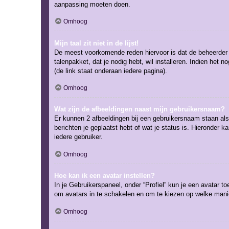
aanpassing moeten doen.
Omhoog
Mijn taal zit niet in de lijst!
De meest voorkomende reden hiervoor is dat de beheerder je t
talenpakket, dat je nodig hebt, wil installeren. Indien he
(de link staat onderaan iedere pagina).
Omhoog
Wat zijn de afbeeldingen naast mijn gebruikersnaam?
Er kunnen 2 afbeeldingen bij een gebruikersnaam staan als j
berichten je geplaatst hebt of wat je status is. Hieronder 
iedere gebruiker.
Omhoog
Hoe kan ik een avatar instellen?
In je Gebruikerspaneel, onder “Profiel” kun je een avatar 
om avatars in te schakelen en om te kiezen op welke manie
Omhoog