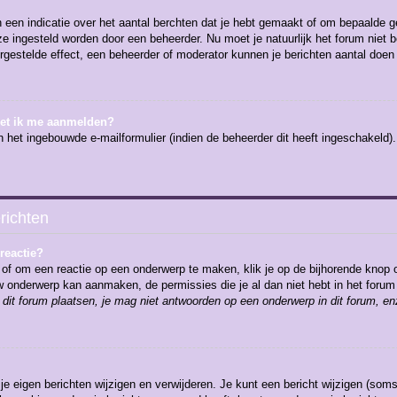
en indicatie over het aantal berchten dat je hebt gemaakt of om bepaalde geb
 ze ingesteld worden door een beheerder. Nu moet je natuurlijk het forum nie
ergestelde effect, een beheerder of moderator kunnen je berichten aantal doen
oet ik me aanmelden?
 het ingebouwde e-mailformulier (indien de beheerder dit heeft ingeschakeld
richten
reactie?
of om een reactie op een onderwerp te maken, klik je op de bijhorende knop 
euw onderwerp kan aanmaken, de permissies die je al dan niet hebt in het for
dit forum plaatsen, je mag niet antwoorden op een onderwerp in dit forum, en
 je eigen berichten wijzigen en verwijderen. Je kunt een bericht wijzigen (soms