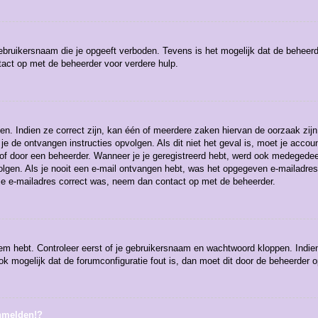
ebruikersnaam die je opgeeft verboden. Tevens is het mogelijk dat de beheerd
act op met de beheerder voor verdere hulp.
n. Indien ze correct zijn, kan één of meerdere zaken hiervan de oorzaak zijn
et je de ontvangen instructies opvolgen. Als dit niet het geval is, moet je a
of door een beheerder. Wanneer je je geregistreerd hebt, werd ook medegedeeld 
olgen. Als je nooit een e-mail ontvangen hebt, was het opgegeven e-mailadres
 je e-mailadres correct was, neem dan contact op met de beheerder.
eem hebt. Controleer eerst of je gebruikersnaam en wachtwoord kloppen. Indie
ook mogelijk dat de forumconfiguratie fout is, dan moet dit door de beheerder 
anmelden!?