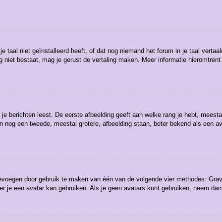
aal niet geïnstalleerd heeft, of dat nog niemand het forum in je taal vertaald
t nog niet bestaat, mag je gerust de vertaling maken. Meer informatie hieromt
e berichten leest. De eerste afbeelding geeft aan welke rang je hebt, meestal 
kan nog een tweede, meestal grotere, afbeelding staan, beter bekend als een av
toevoegen door gebruik te maken van één van de volgende vier methodes: Grava
r je een avatar kan gebruiken. Als je geen avatars kunt gebruiken, neem dan