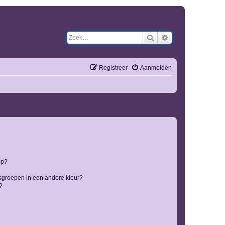
Zoek
Uitgebreid zoeken
Registreer
Aanmelden
ep?
sgroepen in een andere kleur?
?