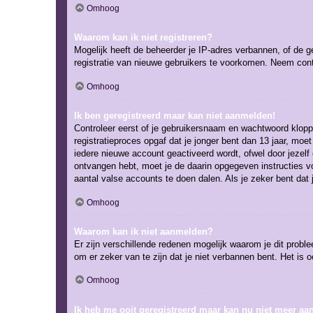
Omhoog
Waarom kan ik niet registreren?
Mogelijk heeft de beheerder je IP-adres verbannen, of de g
registratie van nieuwe gebruikers te voorkomen. Neem cont
Omhoog
Ik ben geregistreerd maar kan niet aanmelden!
Controleer eerst of je gebruikersnaam en wachtwoord kloppe
registratieproces opgaf dat je jonger bent dan 13 jaar, mo
iedere nieuwe account geactiveerd wordt, ofwel door jezelf 
ontvangen hebt, moet je de daarin opgegeven instructies v
aantal valse accounts te doen dalen. Als je zeker bent dat
Omhoog
Waarom kan ik niet aanmelden?
Er zijn verschillende redenen mogelijk waarom je dit probl
om er zeker van te zijn dat je niet verbannen bent. Het is 
Omhoog
Ik heb me ooit geregistreerd maar kan nu niet meer a