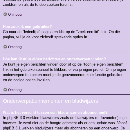
zoektermen als de te doorzoeken forums.
Omhoog
Hoe zoek ik een gebruiker?
Ga naar de "ledenlijst" pagina en klik op de "zoek een lid" link. Op die
pagina, vul je de voor zichzelf sprekende opties in.
Omhoog
Hoe kan ik mijn eigen berichten en onderwerpen vinden?
Je kunt je eigen berichten vinden door of op de "toon je eigen berichten"
link in het gebruikerspaneel te klikken, of via je eigen profiel. Om je eigen
onderwerpen te zoeken moet je de geavanceerde zoekfunctie gebruiken
en de nodige opties invullen.
Omhoog
Onderwerpabonnementen en bladwijzers
Wat is het verschil tussen een bladwijzer en abonnement?
In phpBB 3.0 werkten bladwijzers zoals de bladwijzers (of favorieten) in je
browser. Je werd niet op de hoogte gebracht als er een update was. Vanaf
phpBB 3.1 werken bladwijzers meer als abonneren op een onderwerp. Je