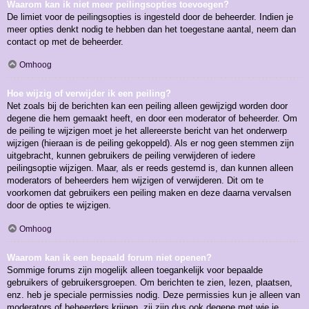
Waarom kan ik niet meer peilingsopties toevoegen?
De limiet voor de peilingsopties is ingesteld door de beheerder. Indien je
meer opties denkt nodig te hebben dan het toegestane aantal, neem dan
contact op met de beheerder.
Omhoog
Hoe wijzig of verwijder ik een peiling?
Net zoals bij de berichten kan een peiling alleen gewijzigd worden door
degene die hem gemaakt heeft, en door een moderator of beheerder. Om
de peiling te wijzigen moet je het allereerste bericht van het onderwerp
wijzigen (hieraan is de peiling gekoppeld). Als er nog geen stemmen zijn
uitgebracht, kunnen gebruikers de peiling verwijderen of iedere
peilingsoptie wijzigen. Maar, als er reeds gestemd is, dan kunnen alleen
moderators of beheerders hem wijzigen of verwijderen. Dit om te
voorkomen dat gebruikers een peiling maken en deze daarna vervalsen
door de opties te wijzigen.
Omhoog
Waarom kan ik een bepaald forum niet openen?
Sommige forums zijn mogelijk alleen toegankelijk voor bepaalde
gebruikers of gebruikersgroepen. Om berichten te zien, lezen, plaatsen,
enz. heb je speciale permissies nodig. Deze permissies kun je alleen van
moderators of beheerders krijgen, zij zijn dus ook degene met wie je