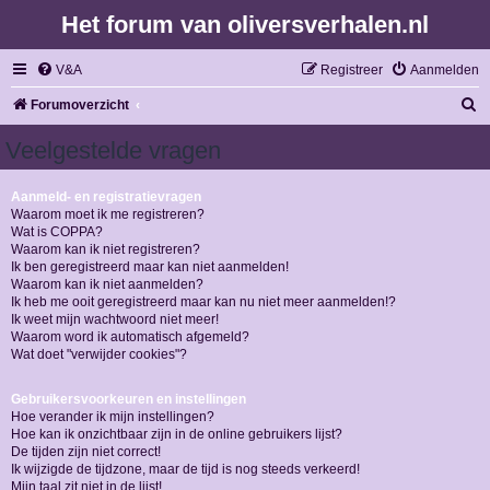
Het forum van oliversverhalen.nl
V&A
Registreer
Aanmelden
Z
Forumoverzicht
o
Veelgestelde vragen
e
k
Aanmeld- en registratievragen
Waarom moet ik me registreren?
Wat is COPPA?
Waarom kan ik niet registreren?
Ik ben geregistreerd maar kan niet aanmelden!
Waarom kan ik niet aanmelden?
Ik heb me ooit geregistreerd maar kan nu niet meer aanmelden!?
Ik weet mijn wachtwoord niet meer!
Waarom word ik automatisch afgemeld?
Wat doet "verwijder cookies"?
Gebruikersvoorkeuren en instellingen
Hoe verander ik mijn instellingen?
Hoe kan ik onzichtbaar zijn in de online gebruikers lijst?
De tijden zijn niet correct!
Ik wijzigde de tijdzone, maar de tijd is nog steeds verkeerd!
Mijn taal zit niet in de lijst!