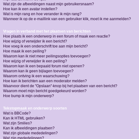
Wat zijn de afbeeldingen naast mijn gebruikersnaam?
Hoe kan ik een avatar instellen?
Wat is mijn rang en hoe verander ik mijn rang?
Wanneer ik op de e-maillink van een gebruiker klik, moet ik me aanmelden?
Vragen in verband met het plaatsen van berichten
Hoe plaats ik een onderwerp in een forum of maak een reactie?
Hoe wijzig of verwijder ik een bericht?
Hoe voeg ik een onderschrift toe aan mijn bericht?
Hoe maak ik een peiling?
Waarom kan ik niet meer peilingsopties toevoegen?
Hoe wijzig of verwijder ik een peiling?
Waarom kan ik een bepaald forum niet openen?
Waarom kan ik geen bijlagen toevoegen?
Waarom ontving ik een waarschuwing?
Hoe kan ik berichten aan een moderator melden?
Waarvoor dient de "Opslaan"-knop bij het plaatsen van een bericht?
Waarom moet mijn bericht goedgekeurd worden?
Hoe bump ik mijn onderwerp?
Tekstopmaak en onderwerp soorten
Wat is BBCode?
Kan ik HTML gebruiken?
Wat zijn Smilies?
Kan ik afbeeldingen plaatsen?
Wat zijn globale mededelingen?
Wat zijn mededelingen?