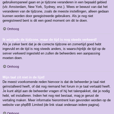
gebruikerspaneel gaan en je tijdzone veranderen in een bepaald gebied
(vb: Amsterdam, New York, Sydney, enz.). Wees er bewust van dat het
veranderen van de tijdzone, zoals de meeste instellingen, alleen gedaan
kunnen worden door geregistreerde gebruikers. Als je nog niet
geregistreerd bent is dit een goed moment om dit te doen.
Omhoog
Ik wijzigde de tijdzone, maar de tijd is nog steeds verkeerd!
Als je zeker bent dat je de correcte tijdzone en zomertijd goed hebt
ingevuld en de tijd is nog steeds anders, is waarschijnlijk de tijd op de
server verkeerd ingesteld en zullen de beheerders een aanpassing
moeten doen.
Omhoog
Mijn taal zit niet in de lijst!
De meest voorkomende reden hiervoor is dat de beheerder je taal niet
geïnstalleerd heeft, of dat nog niemand het forum in je taal vertaald heeft.
Je kunt altijd aan de beheerder vragen of hij het talenpakket, dat je nodig
hebt, wil installeren. Indien het nog niet bestaat, mag je gerust de
vertaling maken. Meer informatie hieromtrent kan gevonden worden op de
website van phpBB Limited (de link staat onderaan iedere pagina).
Omhoog