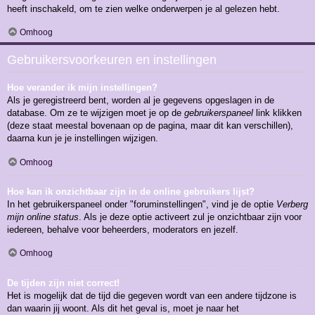
heeft inschakeld, om te zien welke onderwerpen je al gelezen hebt.
Omhoog
Gebruikersvoorkeuren en instellingen
Hoe verander ik mijn instellingen?
Als je geregistreerd bent, worden al je gegevens opgeslagen in de
database. Om ze te wijzigen moet je op de
gebruikerspaneel
link klikken
(deze staat meestal bovenaan op de pagina, maar dit kan verschillen),
daarna kun je je instellingen wijzigen.
Omhoog
Hoe kan ik onzichtbaar zijn in de online gebruikers lijst?
In het gebruikerspaneel onder "foruminstellingen", vind je de optie
Verberg
mijn online status
. Als je deze optie activeert zul je onzichtbaar zijn voor
iedereen, behalve voor beheerders, moderators en jezelf.
Omhoog
De tijden zijn niet correct!
Het is mogelijk dat de tijd die gegeven wordt van een andere tijdzone is
dan waarin jij woont. Als dit het geval is, moet je naar het