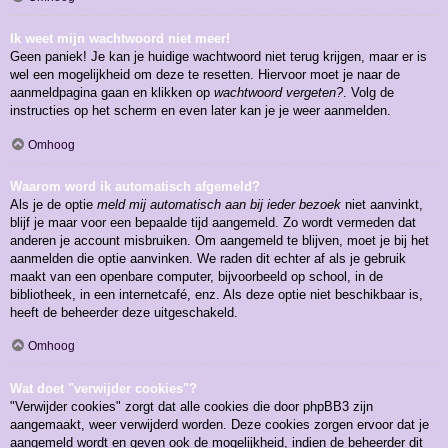
Ik weet mijn wachtwoord niet meer!
Geen paniek! Je kan je huidige wachtwoord niet terug krijgen, maar er is
wel een mogelijkheid om deze te resetten. Hiervoor moet je naar de
aanmeldpagina gaan en klikken op
wachtwoord vergeten?
. Volg de
instructies op het scherm en even later kan je je weer aanmelden.
Omhoog
Waarom word ik automatisch afgemeld?
Als je de optie
meld mij automatisch aan bij ieder bezoek
niet aanvinkt,
blijf je maar voor een bepaalde tijd aangemeld. Zo wordt vermeden dat
anderen je account misbruiken. Om aangemeld te blijven, moet je bij het
aanmelden die optie aanvinken. We raden dit echter af als je gebruik
maakt van een openbare computer, bijvoorbeeld op school, in de
bibliotheek, in een internetcafé, enz. Als deze optie niet beschikbaar is,
heeft de beheerder deze uitgeschakeld.
Omhoog
Wat doet "verwijder cookies"?
"Verwijder cookies" zorgt dat alle cookies die door phpBB3 zijn
aangemaakt, weer verwijderd worden. Deze cookies zorgen ervoor dat je
aangemeld wordt en geven ook de mogelijkheid, indien de beheerder dit