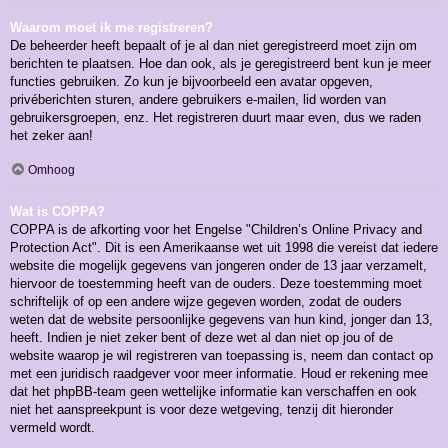
Waarom moet ik me registreren?
De beheerder heeft bepaalt of je al dan niet geregistreerd moet zijn om
berichten te plaatsen. Hoe dan ook, als je geregistreerd bent kun je meer
functies gebruiken. Zo kun je bijvoorbeeld een avatar opgeven,
privéberichten sturen, andere gebruikers e-mailen, lid worden van
gebruikersgroepen, enz. Het registreren duurt maar even, dus we raden
het zeker aan!
Omhoog
Wat is COPPA?
COPPA is de afkorting voor het Engelse "Children’s Online Privacy and
Protection Act". Dit is een Amerikaanse wet uit 1998 die vereist dat iedere
website die mogelijk gegevens van jongeren onder de 13 jaar verzamelt,
hiervoor de toestemming heeft van de ouders. Deze toestemming moet
schriftelijk of op een andere wijze gegeven worden, zodat de ouders
weten dat de website persoonlijke gegevens van hun kind, jonger dan 13,
heeft. Indien je niet zeker bent of deze wet al dan niet op jou of de
website waarop je wil registreren van toepassing is, neem dan contact op
met een juridisch raadgever voor meer informatie. Houd er rekening mee
dat het phpBB-team geen wettelijke informatie kan verschaffen en ook
niet het aanspreekpunt is voor deze wetgeving, tenzij dit hieronder
vermeld wordt.