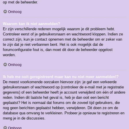
op met de beheerder.
Omhoog
Waarom kan ik niet aanmelden?
Er zijn verschillende redenen mogelijk waarom je dit probleem hebt.
Controleer eerst of je gebruikersnaam en wachtwoord kloppen. Indien ze
correct zijn, kun je contact opnemen met de beheerder om er zeker van
te zijn dat je niet verbannen bent. Het is ook mogelijk dat de
forumconfiguratie fout is, dan moet dit door de beheerder opgelost
worden.
Omhoog
Ik heb me ooit geregistreerd maar kan nu niet meer aanmelden!?
De meest voorkomende oorzaken hiervoor zijn: je gaf een verkeerde
gebruikersnaam of wachtwoord op (controleer de e-mail met je registratie
gegevens) of een beheerder heeft je account verwijderd om één of andere
reden. Indien dit laatste het geval is, heb je dan ooit een bericht
geplaatst? Het is normaal dat forums om de zoveel tijd gebruikers, die
nog geen berichten geplaatst hebben, verwijderen. Dit doen ze om de
database qua omvang te verkleinen. Probeer je opnieuw te registreren en
meng je in de discussies.
Omhoog