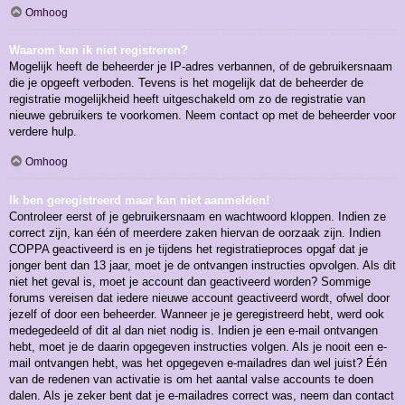
Omhoog
Waarom kan ik niet registreren?
Mogelijk heeft de beheerder je IP-adres verbannen, of de gebruikersnaam
die je opgeeft verboden. Tevens is het mogelijk dat de beheerder de
registratie mogelijkheid heeft uitgeschakeld om zo de registratie van
nieuwe gebruikers te voorkomen. Neem contact op met de beheerder voor
verdere hulp.
Omhoog
Ik ben geregistreerd maar kan niet aanmelden!
Controleer eerst of je gebruikersnaam en wachtwoord kloppen. Indien ze
correct zijn, kan één of meerdere zaken hiervan de oorzaak zijn. Indien
COPPA geactiveerd is en je tijdens het registratieproces opgaf dat je
jonger bent dan 13 jaar, moet je de ontvangen instructies opvolgen. Als dit
niet het geval is, moet je account dan geactiveerd worden? Sommige
forums vereisen dat iedere nieuwe account geactiveerd wordt, ofwel door
jezelf of door een beheerder. Wanneer je je geregistreerd hebt, werd ook
medegedeeld of dit al dan niet nodig is. Indien je een e-mail ontvangen
hebt, moet je de daarin opgegeven instructies volgen. Als je nooit een e-
mail ontvangen hebt, was het opgegeven e-mailadres dan wel juist? Één
van de redenen van activatie is om het aantal valse accounts te doen
dalen. Als je zeker bent dat je e-mailadres correct was, neem dan contact