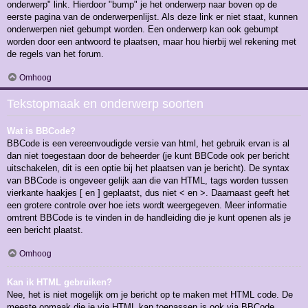
onderwerp" link. Hierdoor "bump" je het onderwerp naar boven op de
eerste pagina van de onderwerpenlijst. Als deze link er niet staat, kunnen
onderwerpen niet gebumpt worden. Een onderwerp kan ook gebumpt
worden door een antwoord te plaatsen, maar hou hierbij wel rekening met
de regels van het forum.
Omhoog
Tekstopmaak en onderwerp soorten
Wat is BBCode?
BBCode is een vereenvoudigde versie van html, het gebruik ervan is al
dan niet toegestaan door de beheerder (je kunt BBCode ook per bericht
uitschakelen, dit is een optie bij het plaatsen van je bericht). De syntax
van BBCode is ongeveer gelijk aan die van HTML, tags worden tussen
vierkante haakjes [ en ] geplaatst, dus niet < en >. Daarnaast geeft het
een grotere controle over hoe iets wordt weergegeven. Meer informatie
omtrent BBCode is te vinden in de handleiding die je kunt openen als je
een bericht plaatst.
Omhoog
Kan ik HTML gebruiken?
Nee, het is niet mogelijk om je bericht op te maken met HTML code. De
meeste opmaak die je via HTML kan toepassen is ook via BBCode