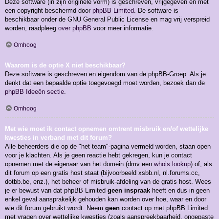
Deze software (in zijn originele vorm) is geschreven, vrijgegeven en met
een copyright beschermd door
phpBB Limited
. De software is
beschikbaar onder de GNU General Public License en mag vrij verspreid
worden, raadpleeg
over phpBB
voor meer informatie.
Omhoog
Waarom is de optie X niet beschikbaar?
Deze software is geschreven en eigendom van de phpBB-Groep. Als je
denkt dat een bepaalde optie toegevoegd moet worden, bezoek dan de
phpBB Ideeën sectie
.
Omhoog
Met wie moet ik contact opnemen omtrent misbruik en/of wettelijke
kwesties in verband met dit forum?
Alle beheerders die op de "het team"-pagina vermeld worden, staan open
voor je klachten. Als je geen reactie hebt gekregen, kun je contact
opnemen met de eigenaar van het domein (dmv een
whois lookup
) of, als
dit forum op een gratis host staat (bijvoorbeeld xsbb.nl, nl.forums.cc,
dotbb.be, enz.), het beheer of misbruik-afdeling van de gratis host. Wees
je er bewust van dat phpBB Limited
geen inspraak
heeft en dus in geen
enkel geval aansprakelijk gehouden kan worden over hoe, waar en door
wie dit forum gebruikt wordt. Neem
geen
contact op met phpBB Limited
met vragen over wettelijke kwesties (zoals aanspreekbaarheid, ongepaste