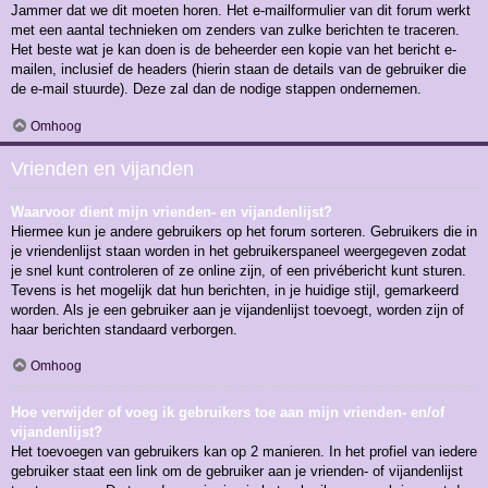
Jammer dat we dit moeten horen. Het e-mailformulier van dit forum werkt
met een aantal technieken om zenders van zulke berichten te traceren.
Het beste wat je kan doen is de beheerder een kopie van het bericht e-
mailen, inclusief de headers (hierin staan de details van de gebruiker die
de e-mail stuurde). Deze zal dan de nodige stappen ondernemen.
Omhoog
Vrienden en vijanden
Waarvoor dient mijn vrienden- en vijandenlijst?
Hiermee kun je andere gebruikers op het forum sorteren. Gebruikers die in
je vriendenlijst staan worden in het gebruikerspaneel weergegeven zodat
je snel kunt controleren of ze online zijn, of een privébericht kunt sturen.
Tevens is het mogelijk dat hun berichten, in je huidige stijl, gemarkeerd
worden. Als je een gebruiker aan je vijandenlijst toevoegt, worden zijn of
haar berichten standaard verborgen.
Omhoog
Hoe verwijder of voeg ik gebruikers toe aan mijn vrienden- en/of
vijandenlijst?
Het toevoegen van gebruikers kan op 2 manieren. In het profiel van iedere
gebruiker staat een link om de gebruiker aan je vrienden- of vijandenlijst