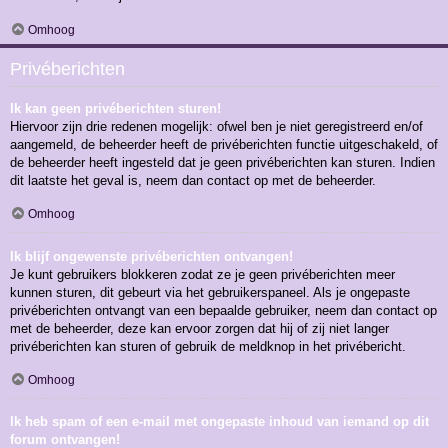
Omhoog
Privéberichten
Ik kan geen privéberichten sturen!
Hiervoor zijn drie redenen mogelijk: ofwel ben je niet geregistreerd en/of
aangemeld, de beheerder heeft de privéberichten functie uitgeschakeld, of
de beheerder heeft ingesteld dat je geen privéberichten kan sturen. Indien
dit laatste het geval is, neem dan contact op met de beheerder.
Omhoog
Ik blijf ongewenste privéberichten ontvangen!
Je kunt gebruikers blokkeren zodat ze je geen privéberichten meer
kunnen sturen, dit gebeurt via het gebruikerspaneel. Als je ongepaste
privéberichten ontvangt van een bepaalde gebruiker, neem dan contact op
met de beheerder, deze kan ervoor zorgen dat hij of zij niet langer
privéberichten kan sturen of gebruik de meldknop in het privébericht.
Omhoog
Ik heb spam of een e-mail met ongepaste inhoud van iemand op dit
forum ontvangen!