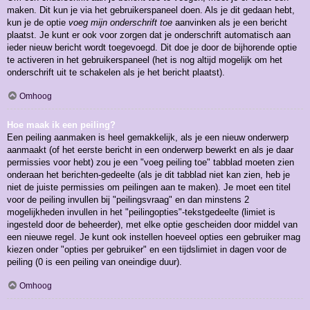
maken. Dit kun je via het gebruikerspaneel doen. Als je dit gedaan hebt,
kun je de optie
voeg mijn onderschrift toe
aanvinken als je een bericht
plaatst. Je kunt er ook voor zorgen dat je onderschrift automatisch aan
ieder nieuw bericht wordt toegevoegd. Dit doe je door de bijhorende optie
te activeren in het gebruikerspaneel (het is nog altijd mogelijk om het
onderschrift uit te schakelen als je het bericht plaatst).
Omhoog
Hoe maak ik een peiling?
Een peiling aanmaken is heel gemakkelijk, als je een nieuw onderwerp
aanmaakt (of het eerste bericht in een onderwerp bewerkt en als je daar
permissies voor hebt) zou je een "voeg peiling toe" tabblad moeten zien
onderaan het berichten-gedeelte (als je dit tabblad niet kan zien, heb je
niet de juiste permissies om peilingen aan te maken). Je moet een titel
voor de peiling invullen bij "peilingsvraag" en dan minstens 2
mogelijkheden invullen in het "peilingopties"-tekstgedeelte (limiet is
ingesteld door de beheerder), met elke optie gescheiden door middel van
een nieuwe regel. Je kunt ook instellen hoeveel opties een gebruiker mag
kiezen onder "opties per gebruiker" en een tijdslimiet in dagen voor de
peiling (0 is een peiling van oneindige duur).
Omhoog