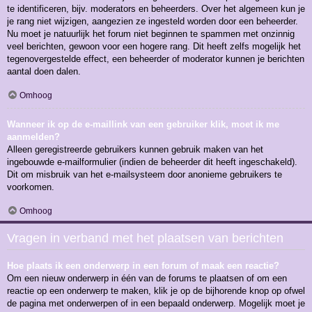
te identificeren, bijv. moderators en beheerders. Over het algemeen kun je
je rang niet wijzigen, aangezien ze ingesteld worden door een beheerder.
Nu moet je natuurlijk het forum niet beginnen te spammen met onzinnig
veel berichten, gewoon voor een hogere rang. Dit heeft zelfs mogelijk het
tegenovergestelde effect, een beheerder of moderator kunnen je berichten
aantal doen dalen.
Omhoog
Wanneer ik op de e-maillink van een gebruiker klik, moet ik me
aanmelden?
Alleen geregistreerde gebruikers kunnen gebruik maken van het
ingebouwde e-mailformulier (indien de beheerder dit heeft ingeschakeld).
Dit om misbruik van het e-mailsysteem door anonieme gebruikers te
voorkomen.
Omhoog
Vragen in verband met het plaatsen van berichten
Hoe plaats ik een onderwerp in een forum of maak een reactie?
Om een nieuw onderwerp in één van de forums te plaatsen of om een
reactie op een onderwerp te maken, klik je op de bijhorende knop op ofwel
de pagina met onderwerpen of in een bepaald onderwerp. Mogelijk moet je