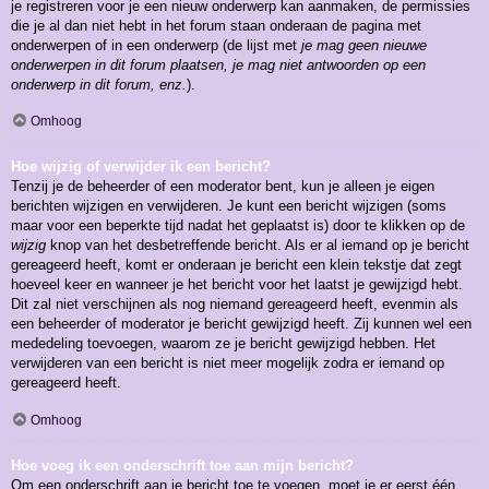
je registreren voor je een nieuw onderwerp kan aanmaken, de permissies
die je al dan niet hebt in het forum staan onderaan de pagina met
onderwerpen of in een onderwerp (de lijst met
je mag geen nieuwe
onderwerpen in dit forum plaatsen, je mag niet antwoorden op een
onderwerp in dit forum, enz.
).
Omhoog
Hoe wijzig of verwijder ik een bericht?
Tenzij je de beheerder of een moderator bent, kun je alleen je eigen
berichten wijzigen en verwijderen. Je kunt een bericht wijzigen (soms
maar voor een beperkte tijd nadat het geplaatst is) door te klikken op de
wijzig
knop van het desbetreffende bericht. Als er al iemand op je bericht
gereageerd heeft, komt er onderaan je bericht een klein tekstje dat zegt
hoeveel keer en wanneer je het bericht voor het laatst je gewijzigd hebt.
Dit zal niet verschijnen als nog niemand gereageerd heeft, evenmin als
een beheerder of moderator je bericht gewijzigd heeft. Zij kunnen wel een
mededeling toevoegen, waarom ze je bericht gewijzigd hebben. Het
verwijderen van een bericht is niet meer mogelijk zodra er iemand op
gereageerd heeft.
Omhoog
Hoe voeg ik een onderschrift toe aan mijn bericht?
Om een onderschrift aan je bericht toe te voegen, moet je er eerst één