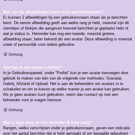
Wat zijn de afbeeldingen naast mijn gebruikersnaam?
Er kunnen 2 afbeeldingen bij een gebruikersnaam staan als je berichten
leest. De eerste afbeelding geeft aan welke rang je hebt, meestal zijn dit
sterretjes of blokjes die aangeven hoeveel berichten je geplaatst hebt of
wat je status is. Hieronder kan nog een tweede, meestal grotere,
afbeelding staan, beter bekend als een avatar. Deze afbeelding is meestal
uniek of persoonlijk voor iedere gebruiker.
Omhoog
Hoe kan ik een avatar instellen?
In je Gebruikerspaneel, onder “Profiel” kun je een avatar toevoegen door
gebruik te maken van één van de volgende vier methodes: Gravatar,
Galerij, Afstand of Upload. Het is aan de beheerders om avatars in te
schakelen en om te kiezen op welke manier je een avatar kan gebruiken.
Als je geen avatars kunt gebruiken, neem dan contact op met een
beheerder voor je vragen hierover.
Omhoog
Wat is mijn rang en hoe verander ik mijn rang?
Rangen, welke verschijnen onder je gebruikersnaam, geven een indicatie
over het aantal berchten dat je hebt gemaakt of om bepaalde gebruikers