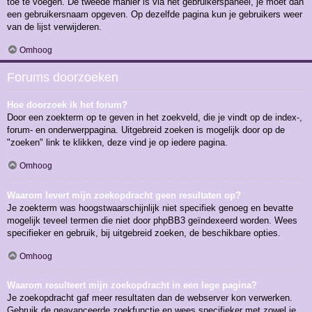
toe te voegen. De tweede manier is via het gebruikerspaneel, je moet dan
een gebruikersnaam opgeven. Op dezelfde pagina kun je gebruikers weer
van de lijst verwijderen.
Omhoog
Forums doorzoeken
Hoe doorzoek ik het forum?
Door een zoekterm op te geven in het zoekveld, die je vindt op de index-,
forum- en onderwerppagina. Uitgebreid zoeken is mogelijk door op de
"zoeken" link te klikken, deze vind je op iedere pagina.
Omhoog
Waarom levert mijn zoekopdracht geen resultaten op?
Je zoekterm was hoogstwaarschijnlijk niet specifiek genoeg en bevatte
mogelijk teveel termen die niet door phpBB3 geïndexeerd worden. Wees
specifieker en gebruik, bij uitgebreid zoeken, de beschikbare opties.
Omhoog
Waarom resulteert mijn zoekopdracht in een lege pagina?
Je zoekopdracht gaf meer resultaten dan de webserver kon verwerken.
Gebruik de geavanceerde zoekfunctie en wees specifieker met zowel je