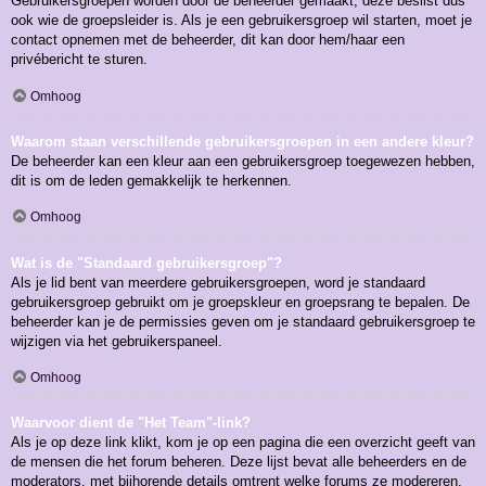
Gebruikersgroepen worden door de beheerder gemaakt, deze beslist dus
ook wie de groepsleider is. Als je een gebruikersgroep wil starten, moet je
contact opnemen met de beheerder, dit kan door hem/haar een
privébericht te sturen.
Omhoog
Waarom staan verschillende gebruikersgroepen in een andere kleur?
De beheerder kan een kleur aan een gebruikersgroep toegewezen hebben,
dit is om de leden gemakkelijk te herkennen.
Omhoog
Wat is de "Standaard gebruikersgroep"?
Als je lid bent van meerdere gebruikersgroepen, word je standaard
gebruikersgroep gebruikt om je groepskleur en groepsrang te bepalen. De
beheerder kan je de permissies geven om je standaard gebruikersgroep te
wijzigen via het gebruikerspaneel.
Omhoog
Waarvoor dient de "Het Team"-link?
Als je op deze link klikt, kom je op een pagina die een overzicht geeft van
de mensen die het forum beheren. Deze lijst bevat alle beheerders en de
moderators, met bijhorende details omtrent welke forums ze modereren.