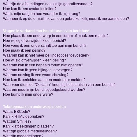
Wat zijn de afbeeldingen naast mijn gebruikersnaam?
Hoe kan ik een avatar instellen?
Wat is mijn rang en hoe verander ik mijn rang?
Wanneer ik op de e-maillink van een gebruiker klik, moet ik me aanmelden?
Vragen in verband met het plaatsen van berichten
Hoe plaats ik een onderwerp in een forum of maak een reactie?
Hoe wijzig of verwijder ik een bericht?
Hoe voeg ik een onderschrift toe aan mijn bericht?
Hoe maak ik een peiling?
Waarom kan ik niet meer peilingsopties toevoegen?
Hoe wijzig of verwijder ik een peiling?
Waarom kan ik een bepaald forum niet openen?
Waarom kan ik geen bijlagen toevoegen?
Waarom ontving ik een waarschuwing?
Hoe kan ik berichten aan een moderator melden?
Waarvoor dient de "Opslaan"-knop bij het plaatsen van een bericht?
Waarom moet mijn bericht goedgekeurd worden?
Hoe bump ik mijn onderwerp?
Tekstopmaak en onderwerp soorten
Wat is BBCode?
Kan ik HTML gebruiken?
Wat zijn Smilies?
Kan ik afbeeldingen plaatsen?
Wat zijn globale mededelingen?
Wat zijn mededelingen?