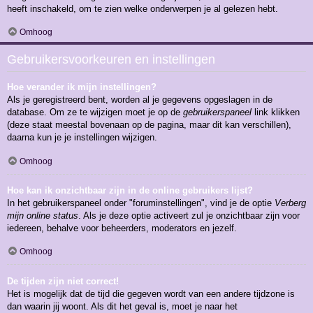
heeft inschakeld, om te zien welke onderwerpen je al gelezen hebt.
Omhoog
Gebruikersvoorkeuren en instellingen
Hoe verander ik mijn instellingen?
Als je geregistreerd bent, worden al je gegevens opgeslagen in de
database. Om ze te wijzigen moet je op de
gebruikerspaneel
link klikken
(deze staat meestal bovenaan op de pagina, maar dit kan verschillen),
daarna kun je je instellingen wijzigen.
Omhoog
Hoe kan ik onzichtbaar zijn in de online gebruikers lijst?
In het gebruikerspaneel onder "foruminstellingen", vind je de optie
Verberg
mijn online status
. Als je deze optie activeert zul je onzichtbaar zijn voor
iedereen, behalve voor beheerders, moderators en jezelf.
Omhoog
De tijden zijn niet correct!
Het is mogelijk dat de tijd die gegeven wordt van een andere tijdzone is
dan waarin jij woont. Als dit het geval is, moet je naar het