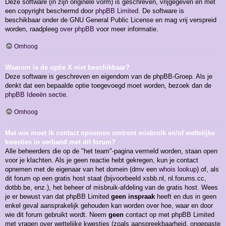
Deze software (in zijn originele vorm) is geschreven, vrijgegeven en met
een copyright beschermd door
phpBB Limited
. De software is
beschikbaar onder de GNU General Public License en mag vrij verspreid
worden, raadpleeg
over phpBB
voor meer informatie.
Omhoog
Waarom is de optie X niet beschikbaar?
Deze software is geschreven en eigendom van de phpBB-Groep. Als je
denkt dat een bepaalde optie toegevoegd moet worden, bezoek dan de
phpBB Ideeën sectie
.
Omhoog
Met wie moet ik contact opnemen omtrent misbruik en/of wettelijke
kwesties in verband met dit forum?
Alle beheerders die op de "het team"-pagina vermeld worden, staan open
voor je klachten. Als je geen reactie hebt gekregen, kun je contact
opnemen met de eigenaar van het domein (dmv een
whois lookup
) of, als
dit forum op een gratis host staat (bijvoorbeeld xsbb.nl, nl.forums.cc,
dotbb.be, enz.), het beheer of misbruik-afdeling van de gratis host. Wees
je er bewust van dat phpBB Limited
geen inspraak
heeft en dus in geen
enkel geval aansprakelijk gehouden kan worden over hoe, waar en door
wie dit forum gebruikt wordt. Neem
geen
contact op met phpBB Limited
met vragen over wettelijke kwesties (zoals aanspreekbaarheid, ongepaste