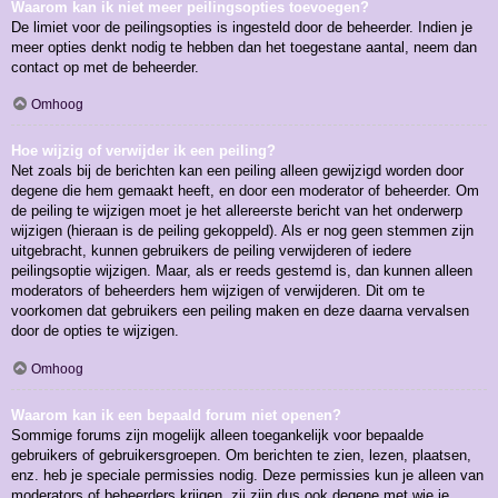
Waarom kan ik niet meer peilingsopties toevoegen?
De limiet voor de peilingsopties is ingesteld door de beheerder. Indien je
meer opties denkt nodig te hebben dan het toegestane aantal, neem dan
contact op met de beheerder.
Omhoog
Hoe wijzig of verwijder ik een peiling?
Net zoals bij de berichten kan een peiling alleen gewijzigd worden door
degene die hem gemaakt heeft, en door een moderator of beheerder. Om
de peiling te wijzigen moet je het allereerste bericht van het onderwerp
wijzigen (hieraan is de peiling gekoppeld). Als er nog geen stemmen zijn
uitgebracht, kunnen gebruikers de peiling verwijderen of iedere
peilingsoptie wijzigen. Maar, als er reeds gestemd is, dan kunnen alleen
moderators of beheerders hem wijzigen of verwijderen. Dit om te
voorkomen dat gebruikers een peiling maken en deze daarna vervalsen
door de opties te wijzigen.
Omhoog
Waarom kan ik een bepaald forum niet openen?
Sommige forums zijn mogelijk alleen toegankelijk voor bepaalde
gebruikers of gebruikersgroepen. Om berichten te zien, lezen, plaatsen,
enz. heb je speciale permissies nodig. Deze permissies kun je alleen van
moderators of beheerders krijgen, zij zijn dus ook degene met wie je