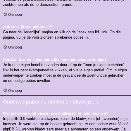
zoektermen als de te doorzoeken forums.
Omhoog
Hoe zoek ik een gebruiker?
Ga naar de "ledenlijst" pagina en klik op de "zoek een lid" link. Op die
pagina, vul je de voor zichzelf sprekende opties in.
Omhoog
Hoe kan ik mijn eigen berichten en onderwerpen vinden?
Je kunt je eigen berichten vinden door of op de "toon je eigen berichten"
link in het gebruikerspaneel te klikken, of via je eigen profiel. Om je eigen
onderwerpen te zoeken moet je de geavanceerde zoekfunctie gebruiken
en de nodige opties invullen.
Omhoog
Onderwerpabonnementen en bladwijzers
Wat is het verschil tussen een bladwijzer en abonnement?
In phpBB 3.0 werkten bladwijzers zoals de bladwijzers (of favorieten) in je
browser. Je werd niet op de hoogte gebracht als er een update was. Vanaf
phpBB 3.1 werken bladwijzers meer als abonneren op een onderwerp. Je