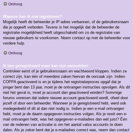
Omhoog
Waarom kan ik niet registreren?
Mogelijk heeft de beheerder je IP-adres verbannen, of de gebruikersnaam
die je opgeeft verboden. Tevens is het mogelijk dat de beheerder de
registratie mogelijkheid heeft uitgeschakeld om zo de registratie van
nieuwe gebruikers te voorkomen. Neem contact op met de beheerder voor
verdere hulp.
Omhoog
Ik ben geregistreerd maar kan niet aanmelden!
Controleer eerst of je gebruikersnaam en wachtwoord kloppen. Indien ze
correct zijn, kan één of meerdere zaken hiervan de oorzaak zijn. Indien
COPPA geactiveerd is en je tijdens het registratieproces opgaf dat je
jonger bent dan 13 jaar, moet je de ontvangen instructies opvolgen. Als dit
niet het geval is, moet je account dan geactiveerd worden? Sommige
forums vereisen dat iedere nieuwe account geactiveerd wordt, ofwel door
jezelf of door een beheerder. Wanneer je je geregistreerd hebt, werd ook
medegedeeld of dit al dan niet nodig is. Indien je een e-mail ontvangen
hebt, moet je de daarin opgegeven instructies volgen. Als je nooit een e-
mail ontvangen hebt, was het opgegeven e-mailadres dan wel juist? Één
van de redenen van activatie is om het aantal valse accounts te doen
dalen. Als je zeker bent dat je e-mailadres correct was, neem dan contact