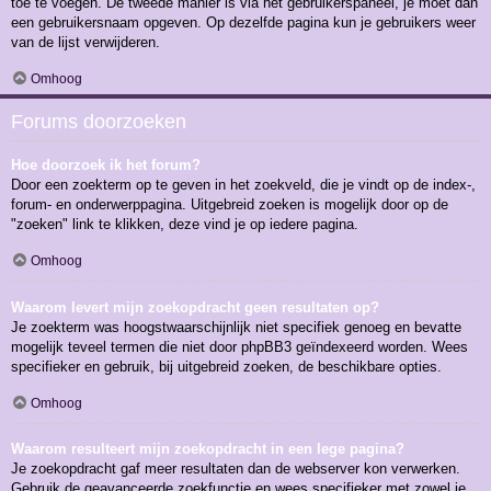
toe te voegen. De tweede manier is via het gebruikerspaneel, je moet dan
een gebruikersnaam opgeven. Op dezelfde pagina kun je gebruikers weer
van de lijst verwijderen.
Omhoog
Forums doorzoeken
Hoe doorzoek ik het forum?
Door een zoekterm op te geven in het zoekveld, die je vindt op de index-,
forum- en onderwerppagina. Uitgebreid zoeken is mogelijk door op de
"zoeken" link te klikken, deze vind je op iedere pagina.
Omhoog
Waarom levert mijn zoekopdracht geen resultaten op?
Je zoekterm was hoogstwaarschijnlijk niet specifiek genoeg en bevatte
mogelijk teveel termen die niet door phpBB3 geïndexeerd worden. Wees
specifieker en gebruik, bij uitgebreid zoeken, de beschikbare opties.
Omhoog
Waarom resulteert mijn zoekopdracht in een lege pagina?
Je zoekopdracht gaf meer resultaten dan de webserver kon verwerken.
Gebruik de geavanceerde zoekfunctie en wees specifieker met zowel je