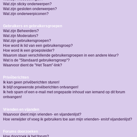
Wat zijn sticky onderwerpen?
Wat zijn gesloten onderwerpen?
Wat zijn onderwerpiconen?
Gebruikers en gebruikersgroepen
Wat zijn Beheerders?
Wat zijn Moderators?
Wat zijn gebruikersgroepen?
Hoe word ik lid van een gebruikersgroep?
Hoe word ik een groepsleider?
Waarom staan verschillende gebruikersgroepen in een andere kleur?
Wat is de "Standaard gebruikersgroep"?
Waarvoor dient de "Het Team"-link?
Privéberichten
Ik kan geen privéberichten sturen!
Ik blijf ongewenste privéberichten ontvangen!
Ik heb spam of een e-mail met ongepaste inhoud van iemand op dit forum
ontvangen!
Vrienden en vijanden
Waarvoor dient mijn vrienden- en vijandenlijst?
Hoe verwijder of voeg ik gebruikers toe aan mijn vrienden- en/of vijandenlijst?
Forums doorzoeken
Hoe doorzoek ik het forum?