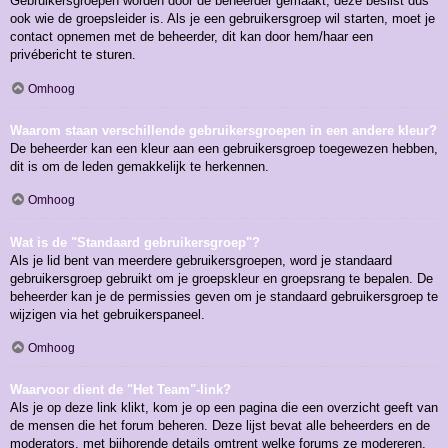
Gebruikersgroepen worden door de beheerder gemaakt, deze beslist dus
ook wie de groepsleider is. Als je een gebruikersgroep wil starten, moet je
contact opnemen met de beheerder, dit kan door hem/haar een
privébericht te sturen.
Omhoog
Waarom staan verschillende gebruikersgroepen in een andere kleur?
De beheerder kan een kleur aan een gebruikersgroep toegewezen hebben,
dit is om de leden gemakkelijk te herkennen.
Omhoog
Wat is de "Standaard gebruikersgroep"?
Als je lid bent van meerdere gebruikersgroepen, word je standaard
gebruikersgroep gebruikt om je groepskleur en groepsrang te bepalen. De
beheerder kan je de permissies geven om je standaard gebruikersgroep te
wijzigen via het gebruikerspaneel.
Omhoog
Waarvoor dient de "Het Team"-link?
Als je op deze link klikt, kom je op een pagina die een overzicht geeft van
de mensen die het forum beheren. Deze lijst bevat alle beheerders en de
moderators, met bijhorende details omtrent welke forums ze modereren.