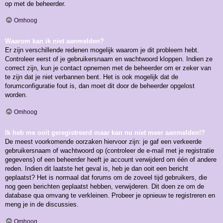
op met de beheerder.
Omhoog
Waarom kan ik niet aanmelden?
Er zijn verschillende redenen mogelijk waarom je dit probleem hebt.
Controleer eerst of je gebruikersnaam en wachtwoord kloppen. Indien ze
correct zijn, kun je contact opnemen met de beheerder om er zeker van
te zijn dat je niet verbannen bent. Het is ook mogelijk dat de
forumconfiguratie fout is, dan moet dit door de beheerder opgelost
worden.
Omhoog
Ik heb me ooit geregistreerd maar kan nu niet meer aanmelden!?
De meest voorkomende oorzaken hiervoor zijn: je gaf een verkeerde
gebruikersnaam of wachtwoord op (controleer de e-mail met je registratie
gegevens) of een beheerder heeft je account verwijderd om één of andere
reden. Indien dit laatste het geval is, heb je dan ooit een bericht
geplaatst? Het is normaal dat forums om de zoveel tijd gebruikers, die
nog geen berichten geplaatst hebben, verwijderen. Dit doen ze om de
database qua omvang te verkleinen. Probeer je opnieuw te registreren en
meng je in de discussies.
Omhoog