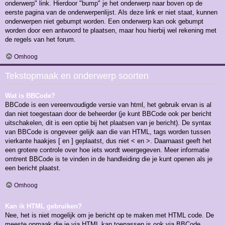
onderwerp" link. Hierdoor "bump" je het onderwerp naar boven op de
eerste pagina van de onderwerpenlijst. Als deze link er niet staat, kunnen
onderwerpen niet gebumpt worden. Een onderwerp kan ook gebumpt
worden door een antwoord te plaatsen, maar hou hierbij wel rekening met
de regels van het forum.
Omhoog
Tekstopmaak en onderwerp soorten
Wat is BBCode?
BBCode is een vereenvoudigde versie van html, het gebruik ervan is al
dan niet toegestaan door de beheerder (je kunt BBCode ook per bericht
uitschakelen, dit is een optie bij het plaatsen van je bericht). De syntax
van BBCode is ongeveer gelijk aan die van HTML, tags worden tussen
vierkante haakjes [ en ] geplaatst, dus niet < en >. Daarnaast geeft het
een grotere controle over hoe iets wordt weergegeven. Meer informatie
omtrent BBCode is te vinden in de handleiding die je kunt openen als je
een bericht plaatst.
Omhoog
Kan ik HTML gebruiken?
Nee, het is niet mogelijk om je bericht op te maken met HTML code. De
meeste opmaak die je via HTML kan toepassen is ook via BBCode