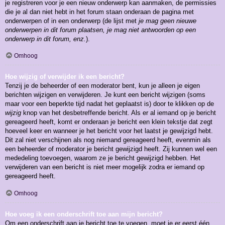
je registreren voor je een nieuw onderwerp kan aanmaken, de permissies
die je al dan niet hebt in het forum staan onderaan de pagina met
onderwerpen of in een onderwerp (de lijst met
je mag geen nieuwe
onderwerpen in dit forum plaatsen, je mag niet antwoorden op een
onderwerp in dit forum, enz.
).
Omhoog
Hoe wijzig of verwijder ik een bericht?
Tenzij je de beheerder of een moderator bent, kun je alleen je eigen
berichten wijzigen en verwijderen. Je kunt een bericht wijzigen (soms
maar voor een beperkte tijd nadat het geplaatst is) door te klikken op de
wijzig
knop van het desbetreffende bericht. Als er al iemand op je bericht
gereageerd heeft, komt er onderaan je bericht een klein tekstje dat zegt
hoeveel keer en wanneer je het bericht voor het laatst je gewijzigd hebt.
Dit zal niet verschijnen als nog niemand gereageerd heeft, evenmin als
een beheerder of moderator je bericht gewijzigd heeft. Zij kunnen wel een
mededeling toevoegen, waarom ze je bericht gewijzigd hebben. Het
verwijderen van een bericht is niet meer mogelijk zodra er iemand op
gereageerd heeft.
Omhoog
Hoe voeg ik een onderschrift toe aan mijn bericht?
Om een onderschrift aan je bericht toe te voegen, moet je er eerst één