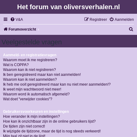
Het forum van oliversverhalen.nl
V&A
Registreer
Aanmelden
Z
Forumoverzicht
o
Veelgestelde vragen
e
k
Aanmeld- en registratievragen
Waarom moet ik me registreren?
Wat is COPPA?
Waarom kan ik niet registreren?
Ik ben geregistreerd maar kan niet aanmelden!
Waarom kan ik niet aanmelden?
Ik heb me ooit geregistreerd maar kan nu niet meer aanmelden!?
Ik weet mijn wachtwoord niet meer!
Waarom word ik automatisch afgemeld?
Wat doet "verwijder cookies"?
Gebruikersvoorkeuren en instellingen
Hoe verander ik mijn instellingen?
Hoe kan ik onzichtbaar zijn in de online gebruikers lijst?
De tijden zijn niet correct!
Ik wijzigde de tijdzone, maar de tijd is nog steeds verkeerd!
Mijn taal zit niet in de lijst!