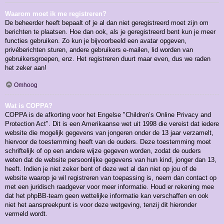
Waarom moet ik me registreren?
De beheerder heeft bepaalt of je al dan niet geregistreerd moet zijn om
berichten te plaatsen. Hoe dan ook, als je geregistreerd bent kun je meer
functies gebruiken. Zo kun je bijvoorbeeld een avatar opgeven,
privéberichten sturen, andere gebruikers e-mailen, lid worden van
gebruikersgroepen, enz. Het registreren duurt maar even, dus we raden
het zeker aan!
Omhoog
Wat is COPPA?
COPPA is de afkorting voor het Engelse "Children’s Online Privacy and
Protection Act". Dit is een Amerikaanse wet uit 1998 die vereist dat iedere
website die mogelijk gegevens van jongeren onder de 13 jaar verzamelt,
hiervoor de toestemming heeft van de ouders. Deze toestemming moet
schriftelijk of op een andere wijze gegeven worden, zodat de ouders
weten dat de website persoonlijke gegevens van hun kind, jonger dan 13,
heeft. Indien je niet zeker bent of deze wet al dan niet op jou of de
website waarop je wil registreren van toepassing is, neem dan contact op
met een juridisch raadgever voor meer informatie. Houd er rekening mee
dat het phpBB-team geen wettelijke informatie kan verschaffen en ook
niet het aanspreekpunt is voor deze wetgeving, tenzij dit hieronder
vermeld wordt.