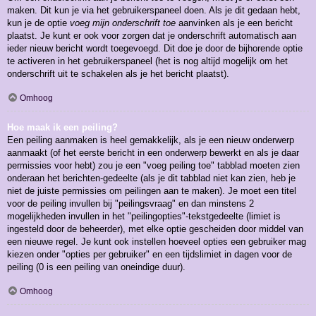
maken. Dit kun je via het gebruikerspaneel doen. Als je dit gedaan hebt,
kun je de optie
voeg mijn onderschrift toe
aanvinken als je een bericht
plaatst. Je kunt er ook voor zorgen dat je onderschrift automatisch aan
ieder nieuw bericht wordt toegevoegd. Dit doe je door de bijhorende optie
te activeren in het gebruikerspaneel (het is nog altijd mogelijk om het
onderschrift uit te schakelen als je het bericht plaatst).
Omhoog
Hoe maak ik een peiling?
Een peiling aanmaken is heel gemakkelijk, als je een nieuw onderwerp
aanmaakt (of het eerste bericht in een onderwerp bewerkt en als je daar
permissies voor hebt) zou je een "voeg peiling toe" tabblad moeten zien
onderaan het berichten-gedeelte (als je dit tabblad niet kan zien, heb je
niet de juiste permissies om peilingen aan te maken). Je moet een titel
voor de peiling invullen bij "peilingsvraag" en dan minstens 2
mogelijkheden invullen in het "peilingopties"-tekstgedeelte (limiet is
ingesteld door de beheerder), met elke optie gescheiden door middel van
een nieuwe regel. Je kunt ook instellen hoeveel opties een gebruiker mag
kiezen onder "opties per gebruiker" en een tijdslimiet in dagen voor de
peiling (0 is een peiling van oneindige duur).
Omhoog