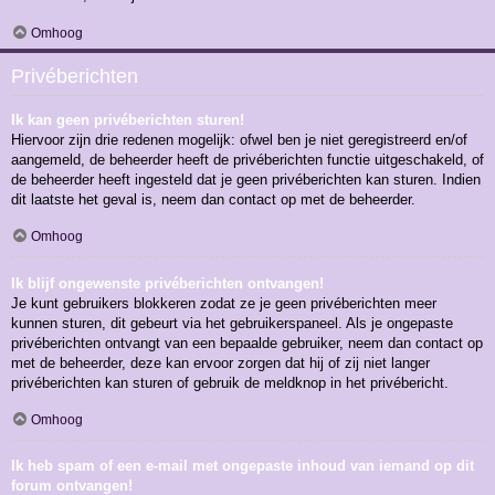
Omhoog
Privéberichten
Ik kan geen privéberichten sturen!
Hiervoor zijn drie redenen mogelijk: ofwel ben je niet geregistreerd en/of
aangemeld, de beheerder heeft de privéberichten functie uitgeschakeld, of
de beheerder heeft ingesteld dat je geen privéberichten kan sturen. Indien
dit laatste het geval is, neem dan contact op met de beheerder.
Omhoog
Ik blijf ongewenste privéberichten ontvangen!
Je kunt gebruikers blokkeren zodat ze je geen privéberichten meer
kunnen sturen, dit gebeurt via het gebruikerspaneel. Als je ongepaste
privéberichten ontvangt van een bepaalde gebruiker, neem dan contact op
met de beheerder, deze kan ervoor zorgen dat hij of zij niet langer
privéberichten kan sturen of gebruik de meldknop in het privébericht.
Omhoog
Ik heb spam of een e-mail met ongepaste inhoud van iemand op dit
forum ontvangen!