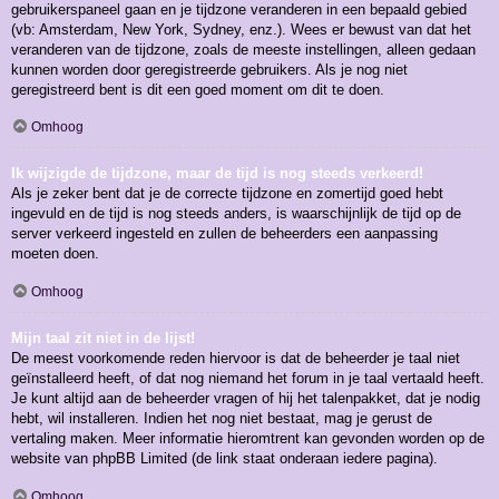
gebruikerspaneel gaan en je tijdzone veranderen in een bepaald gebied
(vb: Amsterdam, New York, Sydney, enz.). Wees er bewust van dat het
veranderen van de tijdzone, zoals de meeste instellingen, alleen gedaan
kunnen worden door geregistreerde gebruikers. Als je nog niet
geregistreerd bent is dit een goed moment om dit te doen.
Omhoog
Ik wijzigde de tijdzone, maar de tijd is nog steeds verkeerd!
Als je zeker bent dat je de correcte tijdzone en zomertijd goed hebt
ingevuld en de tijd is nog steeds anders, is waarschijnlijk de tijd op de
server verkeerd ingesteld en zullen de beheerders een aanpassing
moeten doen.
Omhoog
Mijn taal zit niet in de lijst!
De meest voorkomende reden hiervoor is dat de beheerder je taal niet
geïnstalleerd heeft, of dat nog niemand het forum in je taal vertaald heeft.
Je kunt altijd aan de beheerder vragen of hij het talenpakket, dat je nodig
hebt, wil installeren. Indien het nog niet bestaat, mag je gerust de
vertaling maken. Meer informatie hieromtrent kan gevonden worden op de
website van phpBB Limited (de link staat onderaan iedere pagina).
Omhoog