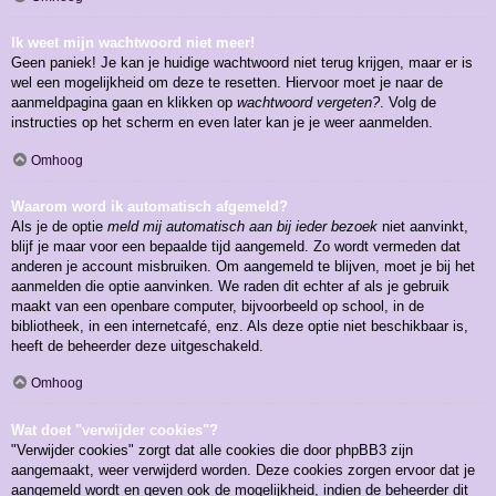
Ik weet mijn wachtwoord niet meer!
Geen paniek! Je kan je huidige wachtwoord niet terug krijgen, maar er is
wel een mogelijkheid om deze te resetten. Hiervoor moet je naar de
aanmeldpagina gaan en klikken op
wachtwoord vergeten?
. Volg de
instructies op het scherm en even later kan je je weer aanmelden.
Omhoog
Waarom word ik automatisch afgemeld?
Als je de optie
meld mij automatisch aan bij ieder bezoek
niet aanvinkt,
blijf je maar voor een bepaalde tijd aangemeld. Zo wordt vermeden dat
anderen je account misbruiken. Om aangemeld te blijven, moet je bij het
aanmelden die optie aanvinken. We raden dit echter af als je gebruik
maakt van een openbare computer, bijvoorbeeld op school, in de
bibliotheek, in een internetcafé, enz. Als deze optie niet beschikbaar is,
heeft de beheerder deze uitgeschakeld.
Omhoog
Wat doet "verwijder cookies"?
"Verwijder cookies" zorgt dat alle cookies die door phpBB3 zijn
aangemaakt, weer verwijderd worden. Deze cookies zorgen ervoor dat je
aangemeld wordt en geven ook de mogelijkheid, indien de beheerder dit