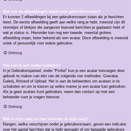
Wat zijn de afbeeldingen naast mijn gebruikersnaam?
Er kunnen 2 afbeeldingen bij een gebruikersnaam staan als je berichten
leest. De eerste afbeelding geeft aan welke rang je hebt, meestal zijn dit
sterretjes of blokjes die aangeven hoeveel berichten je geplaatst hebt of
wat je status is. Hieronder kan nog een tweede, meestal grotere,
afbeelding staan, beter bekend als een avatar. Deze afbeelding is meestal
uniek of persoonlijk voor iedere gebruiker.
Omhoog
Hoe kan ik een avatar instellen?
In je Gebruikerspaneel, onder “Profiel” kun je een avatar toevoegen door
gebruik te maken van één van de volgende vier methodes: Gravatar,
Galerij, Afstand of Upload. Het is aan de beheerders om avatars in te
schakelen en om te kiezen op welke manier je een avatar kan gebruiken.
Als je geen avatars kunt gebruiken, neem dan contact op met een
beheerder voor je vragen hierover.
Omhoog
Wat is mijn rang en hoe verander ik mijn rang?
Rangen, welke verschijnen onder je gebruikersnaam, geven een indicatie
over het aantal berchten dat je hebt gemaakt of om bepaalde gebruikers