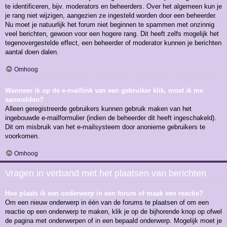
te identificeren, bijv. moderators en beheerders. Over het algemeen kun je
je rang niet wijzigen, aangezien ze ingesteld worden door een beheerder.
Nu moet je natuurlijk het forum niet beginnen te spammen met onzinnig
veel berichten, gewoon voor een hogere rang. Dit heeft zelfs mogelijk het
tegenovergestelde effect, een beheerder of moderator kunnen je berichten
aantal doen dalen.
Omhoog
Wanneer ik op de e-maillink van een gebruiker klik, moet ik me
aanmelden?
Alleen geregistreerde gebruikers kunnen gebruik maken van het
ingebouwde e-mailformulier (indien de beheerder dit heeft ingeschakeld).
Dit om misbruik van het e-mailsysteem door anonieme gebruikers te
voorkomen.
Omhoog
Vragen in verband met het plaatsen van berichten
Hoe plaats ik een onderwerp in een forum of maak een reactie?
Om een nieuw onderwerp in één van de forums te plaatsen of om een
reactie op een onderwerp te maken, klik je op de bijhorende knop op ofwel
de pagina met onderwerpen of in een bepaald onderwerp. Mogelijk moet je