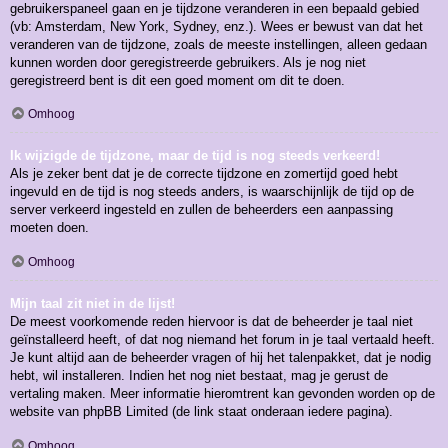
gebruikerspaneel gaan en je tijdzone veranderen in een bepaald gebied
(vb: Amsterdam, New York, Sydney, enz.). Wees er bewust van dat het
veranderen van de tijdzone, zoals de meeste instellingen, alleen gedaan
kunnen worden door geregistreerde gebruikers. Als je nog niet
geregistreerd bent is dit een goed moment om dit te doen.
Omhoog
Ik wijzigde de tijdzone, maar de tijd is nog steeds verkeerd!
Als je zeker bent dat je de correcte tijdzone en zomertijd goed hebt
ingevuld en de tijd is nog steeds anders, is waarschijnlijk de tijd op de
server verkeerd ingesteld en zullen de beheerders een aanpassing
moeten doen.
Omhoog
Mijn taal zit niet in de lijst!
De meest voorkomende reden hiervoor is dat de beheerder je taal niet
geïnstalleerd heeft, of dat nog niemand het forum in je taal vertaald heeft.
Je kunt altijd aan de beheerder vragen of hij het talenpakket, dat je nodig
hebt, wil installeren. Indien het nog niet bestaat, mag je gerust de
vertaling maken. Meer informatie hieromtrent kan gevonden worden op de
website van phpBB Limited (de link staat onderaan iedere pagina).
Omhoog