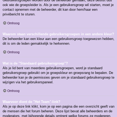
Gebruikersgroepen worden door de beheerder gemaakt, deze beslist dus
ook wie de groepsleider is. Als je een gebruikersgroep wil starten, moet je
contact opnemen met de beheerder, dit kan door hem/haar een
privébericht te sturen.
Omhoog
Waarom staan verschillende gebruikersgroepen in een andere kleur?
De beheerder kan een kleur aan een gebruikersgroep toegewezen hebben,
dit is om de leden gemakkelijk te herkennen.
Omhoog
Wat is de "Standaard gebruikersgroep"?
Als je lid bent van meerdere gebruikersgroepen, word je standaard
gebruikersgroep gebruikt om je groepskleur en groepsrang te bepalen. De
beheerder kan je de permissies geven om je standaard gebruikersgroep te
wijzigen via het gebruikerspaneel.
Omhoog
Waarvoor dient de "Het Team"-link?
Als je op deze link klikt, kom je op een pagina die een overzicht geeft van
de mensen die het forum beheren. Deze lijst bevat alle beheerders en de
moderators, met bijhorende details omtrent welke forums ze modereren.