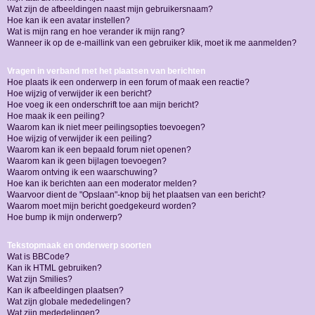
Wat zijn de afbeeldingen naast mijn gebruikersnaam?
Hoe kan ik een avatar instellen?
Wat is mijn rang en hoe verander ik mijn rang?
Wanneer ik op de e-maillink van een gebruiker klik, moet ik me aanmelden?
Vragen in verband met het plaatsen van berichten
Hoe plaats ik een onderwerp in een forum of maak een reactie?
Hoe wijzig of verwijder ik een bericht?
Hoe voeg ik een onderschrift toe aan mijn bericht?
Hoe maak ik een peiling?
Waarom kan ik niet meer peilingsopties toevoegen?
Hoe wijzig of verwijder ik een peiling?
Waarom kan ik een bepaald forum niet openen?
Waarom kan ik geen bijlagen toevoegen?
Waarom ontving ik een waarschuwing?
Hoe kan ik berichten aan een moderator melden?
Waarvoor dient de "Opslaan"-knop bij het plaatsen van een bericht?
Waarom moet mijn bericht goedgekeurd worden?
Hoe bump ik mijn onderwerp?
Tekstopmaak en onderwerp soorten
Wat is BBCode?
Kan ik HTML gebruiken?
Wat zijn Smilies?
Kan ik afbeeldingen plaatsen?
Wat zijn globale mededelingen?
Wat zijn mededelingen?