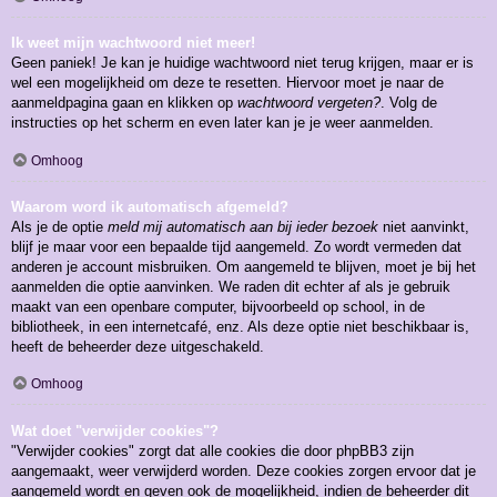
Ik weet mijn wachtwoord niet meer!
Geen paniek! Je kan je huidige wachtwoord niet terug krijgen, maar er is
wel een mogelijkheid om deze te resetten. Hiervoor moet je naar de
aanmeldpagina gaan en klikken op
wachtwoord vergeten?
. Volg de
instructies op het scherm en even later kan je je weer aanmelden.
Omhoog
Waarom word ik automatisch afgemeld?
Als je de optie
meld mij automatisch aan bij ieder bezoek
niet aanvinkt,
blijf je maar voor een bepaalde tijd aangemeld. Zo wordt vermeden dat
anderen je account misbruiken. Om aangemeld te blijven, moet je bij het
aanmelden die optie aanvinken. We raden dit echter af als je gebruik
maakt van een openbare computer, bijvoorbeeld op school, in de
bibliotheek, in een internetcafé, enz. Als deze optie niet beschikbaar is,
heeft de beheerder deze uitgeschakeld.
Omhoog
Wat doet "verwijder cookies"?
"Verwijder cookies" zorgt dat alle cookies die door phpBB3 zijn
aangemaakt, weer verwijderd worden. Deze cookies zorgen ervoor dat je
aangemeld wordt en geven ook de mogelijkheid, indien de beheerder dit