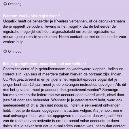
Omhoog
Waarom kan ik niet registreren?
Mogelijk heeft de beheerder je IP-adres verbannen, of de gebruikersnaam
die je opgeeft verboden. Tevens is het mogelijk dat de beheerder de
registratie mogelijkheid heeft uitgeschakeld om zo de registratie van
nieuwe gebruikers te voorkomen. Neem contact op met de beheerder voor
verdere hulp.
Omhoog
Ik ben geregistreerd maar kan niet aanmelden!
Controleer eerst of je gebruikersnaam en wachtwoord kloppen. Indien ze
correct zijn, kan één of meerdere zaken hiervan de oorzaak zijn. Indien
COPPA geactiveerd is en je tijdens het registratieproces opgaf dat je
jonger bent dan 13 jaar, moet je de ontvangen instructies opvolgen. Als dit
niet het geval is, moet je account dan geactiveerd worden? Sommige
forums vereisen dat iedere nieuwe account geactiveerd wordt, ofwel door
jezelf of door een beheerder. Wanneer je je geregistreerd hebt, werd ook
medegedeeld of dit al dan niet nodig is. Indien je een e-mail ontvangen
hebt, moet je de daarin opgegeven instructies volgen. Als je nooit een e-
mail ontvangen hebt, was het opgegeven e-mailadres dan wel juist? Één
van de redenen van activatie is om het aantal valse accounts te doen
dalen. Als je zeker bent dat je e-mailadres correct was, neem dan contact