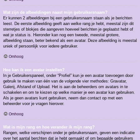
Wat zijn de afbeeldingen naast mijn gebruikersnaam?
Er kunnen 2 afbeeldingen bij een gebruikersnaam staan als je berichten
leest. De eerste afbeelding geeft aan welke rang je hebt, meestal zijn dit
sterretjes of blokjes die aangeven hoeveel berichten je geplaatst hebt of
wat je status is. Hieronder kan nog een tweede, meestal grotere,
afbeelding staan, beter bekend als een avatar. Deze afbeelding is meestal
uniek of persoonlijk voor iedere gebruiker.
Omhoog
Hoe kan ik een avatar instellen?
In je Gebruikerspaneel, onder “Profiel” kun je een avatar toevoegen door
gebruik te maken van één van de volgende vier methodes: Gravatar,
Galerij, Afstand of Upload. Het is aan de beheerders om avatars in te
schakelen en om te kiezen op welke manier je een avatar kan gebruiken.
Als je geen avatars kunt gebruiken, neem dan contact op met een
beheerder voor je vragen hierover.
Omhoog
Wat is mijn rang en hoe verander ik mijn rang?
Rangen, welke verschijnen onder je gebruikersnaam, geven een indicatie
over het aantal berchten dat je hebt gemaakt of om bepaalde gebruikers