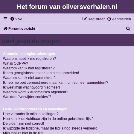
Het forum van oliversverhalen.nl
V&A
Registreer
Aanmelden
Z
Forumoverzicht
o
Veelgestelde vragen
e
k
Aanmeld- en registratievragen
Waarom moet ik me registreren?
Wat is COPPA?
Waarom kan ik niet registreren?
Ik ben geregistreerd maar kan niet aanmelden!
Waarom kan ik niet aanmelden?
Ik heb me ooit geregistreerd maar kan nu niet meer aanmelden!?
Ik weet mijn wachtwoord niet meer!
Waarom word ik automatisch afgemeld?
Wat doet "verwijder cookies"?
Gebruikersvoorkeuren en instellingen
Hoe verander ik mijn instellingen?
Hoe kan ik onzichtbaar zijn in de online gebruikers lijst?
De tijden zijn niet correct!
Ik wijzigde de tijdzone, maar de tijd is nog steeds verkeerd!
Mijn taal zit niet in de lijst!