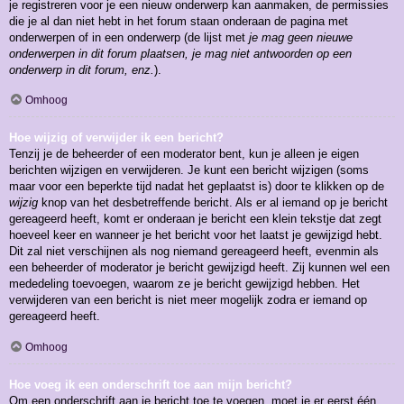
je registreren voor je een nieuw onderwerp kan aanmaken, de permissies
die je al dan niet hebt in het forum staan onderaan de pagina met
onderwerpen of in een onderwerp (de lijst met
je mag geen nieuwe
onderwerpen in dit forum plaatsen, je mag niet antwoorden op een
onderwerp in dit forum, enz.
).
Omhoog
Hoe wijzig of verwijder ik een bericht?
Tenzij je de beheerder of een moderator bent, kun je alleen je eigen
berichten wijzigen en verwijderen. Je kunt een bericht wijzigen (soms
maar voor een beperkte tijd nadat het geplaatst is) door te klikken op de
wijzig
knop van het desbetreffende bericht. Als er al iemand op je bericht
gereageerd heeft, komt er onderaan je bericht een klein tekstje dat zegt
hoeveel keer en wanneer je het bericht voor het laatst je gewijzigd hebt.
Dit zal niet verschijnen als nog niemand gereageerd heeft, evenmin als
een beheerder of moderator je bericht gewijzigd heeft. Zij kunnen wel een
mededeling toevoegen, waarom ze je bericht gewijzigd hebben. Het
verwijderen van een bericht is niet meer mogelijk zodra er iemand op
gereageerd heeft.
Omhoog
Hoe voeg ik een onderschrift toe aan mijn bericht?
Om een onderschrift aan je bericht toe te voegen, moet je er eerst één