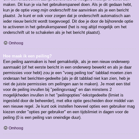
maken. Dit kun je via het gebruikerspaneel doen. Als je dit gedaan hebt,
kun je de optie
voeg mijn onderschrift toe
aanvinken als je een bericht
plaatst. Je kunt er ook voor zorgen dat je onderschrift automatisch aan
ieder nieuw bericht wordt toegevoegd. Dit doe je door de bijhorende optie
te activeren in het gebruikerspaneel (het is nog altijd mogelijk om het
onderschrift uit te schakelen als je het bericht plaatst).
Omhoog
Hoe maak ik een peiling?
Een peiling aanmaken is heel gemakkelijk, als je een nieuw onderwerp
aanmaakt (of het eerste bericht in een onderwerp bewerkt en als je daar
permissies voor hebt) zou je een "voeg peiling toe" tabblad moeten zien
onderaan het berichten-gedeelte (als je dit tabblad niet kan zien, heb je
niet de juiste permissies om peilingen aan te maken). Je moet een titel
voor de peiling invullen bij "peilingsvraag" en dan minstens 2
mogelijkheden invullen in het "peilingopties"-tekstgedeelte (limiet is
ingesteld door de beheerder), met elke optie gescheiden door middel van
een nieuwe regel. Je kunt ook instellen hoeveel opties een gebruiker mag
kiezen onder "opties per gebruiker" en een tijdslimiet in dagen voor de
peiling (0 is een peiling van oneindige duur).
Omhoog