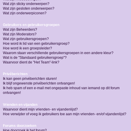
Wat zijn sticky onderwerpen?
Wat zijn gesloten onderwerpen?
Wat zijn onderwerpiconen?
Gebruikers en gebruikersgroepen
Wat zijn Beheerders?
Wat zijn Moderators?
Wat zijn gebruikersgroepen?
Hoe word ik lid van een gebruikersgroep?
Hoe word ik een groepsleider?
Waarom staan verschillende gebruikersgroepen in een andere kleur?
Wat is de "Standaard gebruikersgroep"?
Waarvoor dient de "Het Team"-link?
Privéberichten
Ik kan geen privéberichten sturen!
Ik blijf ongewenste privéberichten ontvangen!
Ik heb spam of een e-mail met ongepaste inhoud van iemand op dit forum
ontvangen!
Vrienden en vijanden
Waarvoor dient mijn vrienden- en vijandenlijst?
Hoe verwijder of voeg ik gebruikers toe aan mijn vrienden- en/of vijandenlijst?
Forums doorzoeken
Hoe doorzoek ik het forum?