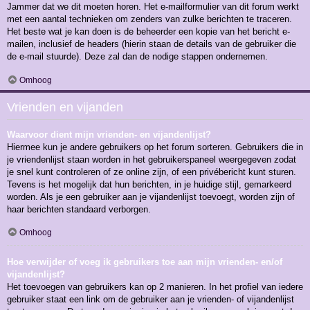
Jammer dat we dit moeten horen. Het e-mailformulier van dit forum werkt
met een aantal technieken om zenders van zulke berichten te traceren.
Het beste wat je kan doen is de beheerder een kopie van het bericht e-
mailen, inclusief de headers (hierin staan de details van de gebruiker die
de e-mail stuurde). Deze zal dan de nodige stappen ondernemen.
Omhoog
Vrienden en vijanden
Waarvoor dient mijn vrienden- en vijandenlijst?
Hiermee kun je andere gebruikers op het forum sorteren. Gebruikers die in
je vriendenlijst staan worden in het gebruikerspaneel weergegeven zodat
je snel kunt controleren of ze online zijn, of een privébericht kunt sturen.
Tevens is het mogelijk dat hun berichten, in je huidige stijl, gemarkeerd
worden. Als je een gebruiker aan je vijandenlijst toevoegt, worden zijn of
haar berichten standaard verborgen.
Omhoog
Hoe verwijder of voeg ik gebruikers toe aan mijn vrienden- en/of
vijandenlijst?
Het toevoegen van gebruikers kan op 2 manieren. In het profiel van iedere
gebruiker staat een link om de gebruiker aan je vrienden- of vijandenlijst