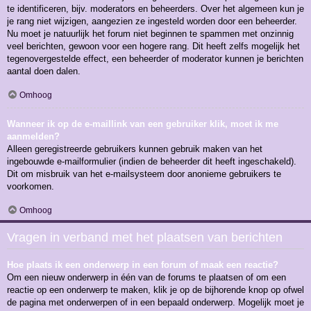
te identificeren, bijv. moderators en beheerders. Over het algemeen kun je
je rang niet wijzigen, aangezien ze ingesteld worden door een beheerder.
Nu moet je natuurlijk het forum niet beginnen te spammen met onzinnig
veel berichten, gewoon voor een hogere rang. Dit heeft zelfs mogelijk het
tegenovergestelde effect, een beheerder of moderator kunnen je berichten
aantal doen dalen.
Omhoog
Wanneer ik op de e-maillink van een gebruiker klik, moet ik me
aanmelden?
Alleen geregistreerde gebruikers kunnen gebruik maken van het
ingebouwde e-mailformulier (indien de beheerder dit heeft ingeschakeld).
Dit om misbruik van het e-mailsysteem door anonieme gebruikers te
voorkomen.
Omhoog
Vragen in verband met het plaatsen van berichten
Hoe plaats ik een onderwerp in een forum of maak een reactie?
Om een nieuw onderwerp in één van de forums te plaatsen of om een
reactie op een onderwerp te maken, klik je op de bijhorende knop op ofwel
de pagina met onderwerpen of in een bepaald onderwerp. Mogelijk moet je