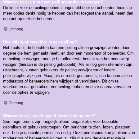
Waarom kan ik niet meer peilingsopties toevoegen?
De limiet voor de peilingsopties is ingesteld door de beheerder. Indien je
meer opties denkt nodig te hebben dan het toegestane aantal, neem dan
contact op met de beheerder.
Omhoog
Hoe wijzig of verwijder ik een peiling?
Net zoals bij de berichten kan een peiling alleen gewijzigd worden door
degene die hem gemaakt heeft, en door een moderator of beheerder. Om
de peiling te wijzigen moet je het allereerste bericht van het onderwerp
wijzigen (hieraan is de peiling gekoppeld). Als er nog geen stemmen zijn
uitgebracht, kunnen gebruikers de peiling verwijderen of iedere
peilingsoptie wijzigen. Maar, als er reeds gestemd is, dan kunnen alleen
moderators of beheerders hem wijzigen of verwijderen. Dit om te
voorkomen dat gebruikers een peiling maken en deze daarna vervalsen
door de opties te wijzigen.
Omhoog
Waarom kan ik een bepaald forum niet openen?
Sommige forums zijn mogelijk alleen toegankelijk voor bepaalde
gebruikers of gebruikersgroepen. Om berichten te zien, lezen, plaatsen,
enz. heb je speciale permissies nodig. Deze permissies kun je alleen van
moderators of beheerders krijgen, zij zijn dus ook degene met wie je