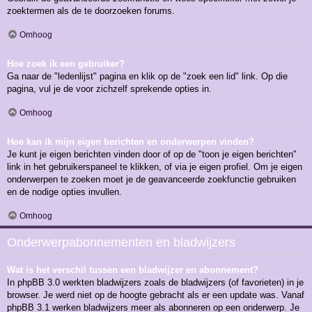
zoektermen als de te doorzoeken forums.
Omhoog
Hoe zoek ik een gebruiker?
Ga naar de "ledenlijst" pagina en klik op de "zoek een lid" link. Op die
pagina, vul je de voor zichzelf sprekende opties in.
Omhoog
Hoe kan ik mijn eigen berichten en onderwerpen vinden?
Je kunt je eigen berichten vinden door of op de "toon je eigen berichten"
link in het gebruikerspaneel te klikken, of via je eigen profiel. Om je eigen
onderwerpen te zoeken moet je de geavanceerde zoekfunctie gebruiken
en de nodige opties invullen.
Omhoog
Onderwerpabonnementen en bladwijzers
Wat is het verschil tussen een bladwijzer en abonnement?
In phpBB 3.0 werkten bladwijzers zoals de bladwijzers (of favorieten) in je
browser. Je werd niet op de hoogte gebracht als er een update was. Vanaf
phpBB 3.1 werken bladwijzers meer als abonneren op een onderwerp. Je