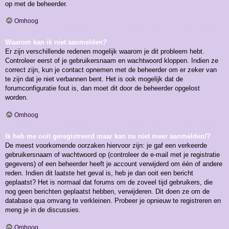
op met de beheerder.
Omhoog
Waarom kan ik niet aanmelden?
Er zijn verschillende redenen mogelijk waarom je dit probleem hebt.
Controleer eerst of je gebruikersnaam en wachtwoord kloppen. Indien ze
correct zijn, kun je contact opnemen met de beheerder om er zeker van
te zijn dat je niet verbannen bent. Het is ook mogelijk dat de
forumconfiguratie fout is, dan moet dit door de beheerder opgelost
worden.
Omhoog
Ik heb me ooit geregistreerd maar kan nu niet meer aanmelden!?
De meest voorkomende oorzaken hiervoor zijn: je gaf een verkeerde
gebruikersnaam of wachtwoord op (controleer de e-mail met je registratie
gegevens) of een beheerder heeft je account verwijderd om één of andere
reden. Indien dit laatste het geval is, heb je dan ooit een bericht
geplaatst? Het is normaal dat forums om de zoveel tijd gebruikers, die
nog geen berichten geplaatst hebben, verwijderen. Dit doen ze om de
database qua omvang te verkleinen. Probeer je opnieuw te registreren en
meng je in de discussies.
Omhoog