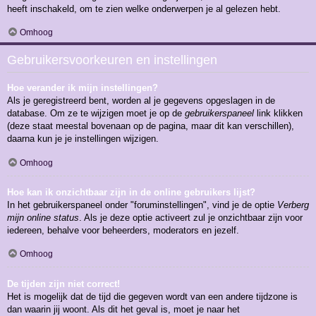
heeft inschakeld, om te zien welke onderwerpen je al gelezen hebt.
Omhoog
Gebruikersvoorkeuren en instellingen
Hoe verander ik mijn instellingen?
Als je geregistreerd bent, worden al je gegevens opgeslagen in de
database. Om ze te wijzigen moet je op de
gebruikerspaneel
link klikken
(deze staat meestal bovenaan op de pagina, maar dit kan verschillen),
daarna kun je je instellingen wijzigen.
Omhoog
Hoe kan ik onzichtbaar zijn in de online gebruikers lijst?
In het gebruikerspaneel onder "foruminstellingen", vind je de optie
Verberg
mijn online status
. Als je deze optie activeert zul je onzichtbaar zijn voor
iedereen, behalve voor beheerders, moderators en jezelf.
Omhoog
De tijden zijn niet correct!
Het is mogelijk dat de tijd die gegeven wordt van een andere tijdzone is
dan waarin jij woont. Als dit het geval is, moet je naar het