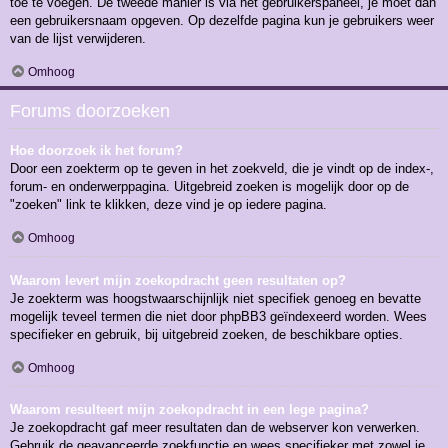
toe te voegen. De tweede manier is via het gebruikerspaneel, je moet dan
een gebruikersnaam opgeven. Op dezelfde pagina kun je gebruikers weer
van de lijst verwijderen.
Omhoog
Forums doorzoeken
Hoe doorzoek ik het forum?
Door een zoekterm op te geven in het zoekveld, die je vindt op de index-,
forum- en onderwerppagina. Uitgebreid zoeken is mogelijk door op de
"zoeken" link te klikken, deze vind je op iedere pagina.
Omhoog
Waarom levert mijn zoekopdracht geen resultaten op?
Je zoekterm was hoogstwaarschijnlijk niet specifiek genoeg en bevatte
mogelijk teveel termen die niet door phpBB3 geïndexeerd worden. Wees
specifieker en gebruik, bij uitgebreid zoeken, de beschikbare opties.
Omhoog
Waarom resulteert mijn zoekopdracht in een lege pagina?
Je zoekopdracht gaf meer resultaten dan de webserver kon verwerken.
Gebruik de geavanceerde zoekfunctie en wees specifieker met zowel je