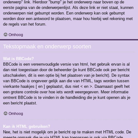
onderwerp" link. Hierdoor "bump" je het onderwerp naar boven op de
eerste pagina van de onderwerpenlijst. Als deze link er niet staat, kunnen
onderwerpen niet gebumpt worden. Een onderwerp kan ook gebumpt
worden door een antwoord te plaatsen, maar hou hierbij wel rekening met
de regels van het forum.
Omhoog
Tekstopmaak en onderwerp soorten
Wat is BBCode?
BBCode is een vereenvoudigde versie van html, het gebruik ervan is al
dan niet toegestaan door de beheerder (je kunt BBCode ook per bericht
uitschakelen, dit is een optie bij het plaatsen van je bericht). De syntax
van BBCode is ongeveer gelijk aan die van HTML, tags worden tussen
vierkante haakjes [ en ] geplaatst, dus niet < en >. Daarnaast geeft het
een grotere controle over hoe iets wordt weergegeven. Meer informatie
omtrent BBCode is te vinden in de handleiding die je kunt openen als je
een bericht plaatst.
Omhoog
Kan ik HTML gebruiken?
Nee, het is niet mogelijk om je bericht op te maken met HTML code. De
meeste opmaak die je via HTML kan toepassen is ook via BBCode