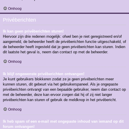
Omhoog
Privéberichten
Ik kan geen privéberichten sturen!
Hiervoor zijn drie redenen mogelijk: ofwel ben je niet geregistreerd en/of
aangemeld, de beheerder heeft de privéberichten functie uitgeschakeld, of
de beheerder heeft ingesteld dat je geen privéberichten kan sturen. Indien
dit laatste het geval is, neem dan contact op met de beheerder.
Omhoog
Ik blijf ongewenste privéberichten ontvangen!
Je kunt gebruikers blokkeren zodat ze je geen privéberichten meer
kunnen sturen, dit gebeurt via het gebruikerspaneel. Als je ongepaste
privéberichten ontvangt van een bepaalde gebruiker, neem dan contact op
met de beheerder, deze kan ervoor zorgen dat hij of zij niet langer
privéberichten kan sturen of gebruik de meldknop in het privébericht.
Omhoog
Ik heb spam of een e-mail met ongepaste inhoud van iemand op dit
forum ontvangen!