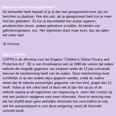
Waarom moet ik me registreren?
De beheerder heeft bepaalt of je al dan niet geregistreerd moet zijn om
berichten te plaatsen. Hoe dan ook, als je geregistreerd bent kun je meer
functies gebruiken. Zo kun je bijvoorbeeld een avatar opgeven,
privéberichten sturen, andere gebruikers e-mailen, lid worden van
gebruikersgroepen, enz. Het registreren duurt maar even, dus we raden
het zeker aan!
Omhoog
Wat is COPPA?
COPPA is de afkorting voor het Engelse "Children’s Online Privacy and
Protection Act". Dit is een Amerikaanse wet uit 1998 die vereist dat iedere
website die mogelijk gegevens van jongeren onder de 13 jaar verzamelt,
hiervoor de toestemming heeft van de ouders. Deze toestemming moet
schriftelijk of op een andere wijze gegeven worden, zodat de ouders
weten dat de website persoonlijke gegevens van hun kind, jonger dan 13,
heeft. Indien je niet zeker bent of deze wet al dan niet op jou of de
website waarop je wil registreren van toepassing is, neem dan contact op
met een juridisch raadgever voor meer informatie. Houd er rekening mee
dat het phpBB-team geen wettelijke informatie kan verschaffen en ook
niet het aanspreekpunt is voor deze wetgeving, tenzij dit hieronder
vermeld wordt.