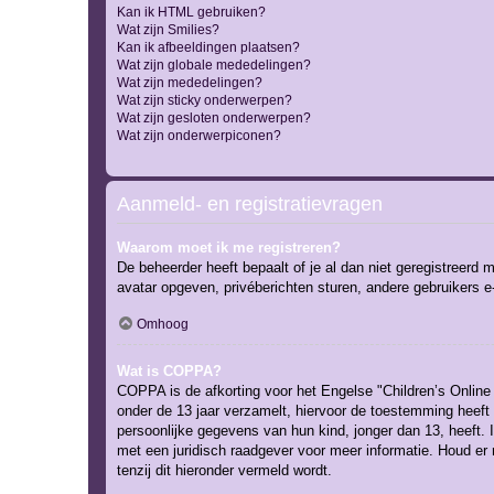
Kan ik HTML gebruiken?
Wat zijn Smilies?
Kan ik afbeeldingen plaatsen?
Wat zijn globale mededelingen?
Wat zijn mededelingen?
Wat zijn sticky onderwerpen?
Wat zijn gesloten onderwerpen?
Wat zijn onderwerpiconen?
Aanmeld- en registratievragen
Waarom moet ik me registreren?
De beheerder heeft bepaalt of je al dan niet geregistreerd 
avatar opgeven, privéberichten sturen, andere gebruikers e
Omhoog
Wat is COPPA?
COPPA is de afkorting voor het Engelse "Children’s Online 
onder de 13 jaar verzamelt, hiervoor de toestemming heeft
persoonlijke gegevens van hun kind, jonger dan 13, heeft. I
met een juridisch raadgever voor meer informatie. Houd er
tenzij dit hieronder vermeld wordt.