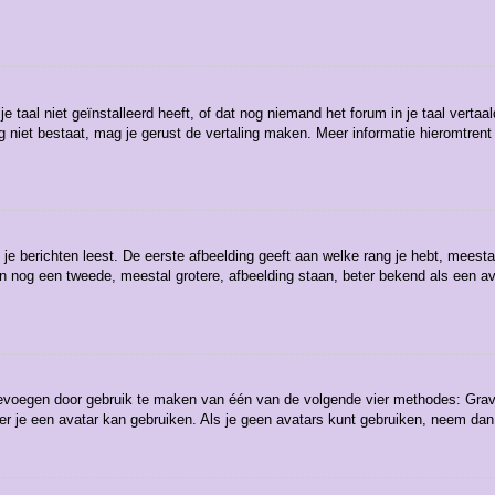
aal niet geïnstalleerd heeft, of dat nog niemand het forum in je taal vertaald
t nog niet bestaat, mag je gerust de vertaling maken. Meer informatie hieromt
e berichten leest. De eerste afbeelding geeft aan welke rang je hebt, meestal 
kan nog een tweede, meestal grotere, afbeelding staan, beter bekend als een av
toevoegen door gebruik te maken van één van de volgende vier methodes: Grava
r je een avatar kan gebruiken. Als je geen avatars kunt gebruiken, neem dan