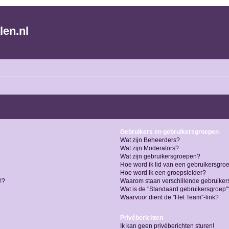
len.nl
Gebruikers en gebruikersgroepen
Wat zijn Beheerders?
Wat zijn Moderators?
Wat zijn gebruikersgroepen?
Hoe word ik lid van een gebruikersgro
Hoe word ik een groepsleider?
!?
Waarom staan verschillende gebruiker
Wat is de "Standaard gebruikersgroep"
Waarvoor dient de "Het Team"-link?
Privéberichten
Ik kan geen privéberichten sturen!