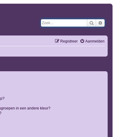
Zoek
Uitgebreid zoeken
Registreer
Aanmelden
ep?
sgroepen in een andere kleur?
?