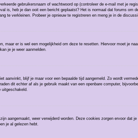
erkeerde gebruikersnaam of wachtwoord op (controleer de e-mail met je regist
eval is, heb je dan ooit een bericht geplaatst? Het is normaal dat forums om de
g te verkleinen. Probeer je opnieuw te registreren en meng je in de discussi
gen, maar er is wel een mogelijkheid om deze te resetten. Hiervoor moet je n
 kan je je weer aanmelden.
iet aanvinkt, blijf je maar voor een bepaalde tijd aangemeld. Zo wordt verm
raden dit echter af als je gebruik maakt van een openbare computer, bijvoorbee
e uitgeschakeld.
3 zijn aangemaakt, weer verwijderd worden. Deze cookies zorgen ervoor dat j
en je al gelezen hebt.