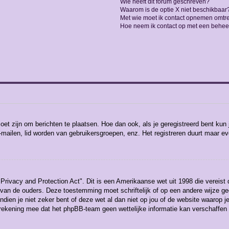
Wie heeft dit forum geschreven?
Waarom is de optie X niet beschikbaar
Met wie moet ik contact opnemen omtren
Hoe neem ik contact op met een behee
moet zijn om berichten te plaatsen. Hoe dan ook, als je geregistreerd bent kun
-mailen, lid worden van gebruikersgroepen, enz. Het registreren duurt maar e
Privacy and Protection Act". Dit is een Amerikaanse wet uit 1998 die vereist
 van de ouders. Deze toestemming moet schriftelijk of op een andere wijze 
ndien je niet zeker bent of deze wet al dan niet op jou of de website waarop j
 rekening mee dat het phpBB-team geen wettelijke informatie kan verschaffen