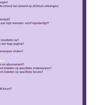
vangen!
te inhoud van iemand op dit forum ontvangen!
enlijst?
 aan mijn vrienden- en/of vijandenlijst?
 resultaten op?
n een lege pagina?
nderwerpen vinden?
ers
jzer en abonnement?
nt instellen op specifieke onderwerpen?
t instellen op specifieke forums?
it forum?