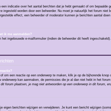
en indicatie over het aantal berchten dat je hebt gemaakt of om bepaalde geb
 ze ingesteld worden door een beheerder. Nu moet je natuurlijk het forum nie
ergestelde effect, een beheerder of moderator kunnen je berichten aantal doen
oet ik me aanmelden?
 het ingebouwde e-mailformulier (indien de beheerder dit heeft ingeschakeld
richten
reactie?
of om een reactie op een onderwerp te maken, klik je op de bijhorende knop 
euw onderwerp kan aanmaken, de permissies die je al dan niet hebt in het for
dit forum plaatsen, je mag niet antwoorden op een onderwerp in dit forum, en
 je eigen berichten wijzigen en verwijderen. Je kunt een bericht wijzigen (soms