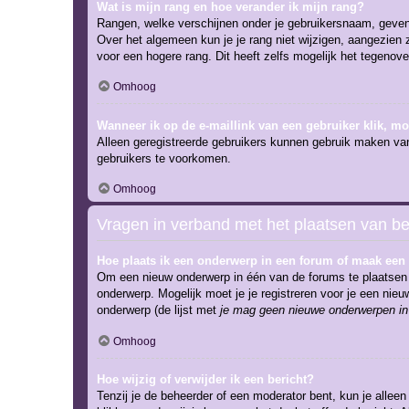
Wat is mijn rang en hoe verander ik mijn rang?
Rangen, welke verschijnen onder je gebruikersnaam, geven e
Over het algemeen kun je je rang niet wijzigen, aangezien
voor een hogere rang. Dit heeft zelfs mogelijk het tegenov
Omhoog
Wanneer ik op de e-maillink van een gebruiker klik, m
Alleen geregistreerde gebruikers kunnen gebruik maken van
gebruikers te voorkomen.
Omhoog
Vragen in verband met het plaatsen van be
Hoe plaats ik een onderwerp in een forum of maak een 
Om een nieuw onderwerp in één van de forums te plaatsen 
onderwerp. Mogelijk moet je je registreren voor je een ni
onderwerp (de lijst met
je mag geen nieuwe onderwerpen in 
Omhoog
Hoe wijzig of verwijder ik een bericht?
Tenzij je de beheerder of een moderator bent, kun je alleen