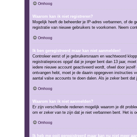
Omhoog
Waarom kan ik niet registreren?
Mogelijk heeft de beheerder je IP-adres verbannen, of de g
registratie van nieuwe gebruikers te voorkomen. Neem cont
Omhoog
Ik ben geregistreerd maar kan niet aanmelden!
Controleer eerst of je gebruikersnaam en wachtwoord kloppe
registratieproces opgaf dat je jonger bent dan 13 jaar, mo
iedere nieuwe account geactiveerd wordt, ofwel door jezelf 
ontvangen hebt, moet je de daarin opgegeven instructies v
aantal valse accounts te doen dalen. Als je zeker bent dat
Omhoog
Waarom kan ik niet aanmelden?
Er zijn verschillende redenen mogelijk waarom je dit probl
om er zeker van te zijn dat je niet verbannen bent. Het is 
Omhoog
Ik heb me ooit geregistreerd maar kan nu niet meer a