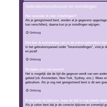
Gebruikersvoorkeuren en instellingen
Hoe verander ik mijn instellingen?
Als je geregistreerd bent, worden al je gegevens opgeslag
kan verschillen), daarna kun je je instellingen wijzigen.
Omhoog
Hoe kan ik onzichtbaar zijn in de online gebruikers lijs
In het gebruikerspaneel onder "foruminstellingen", vind je 
en jezelf.
Omhoog
De tijden zijn niet correct!
Het is mogelijk dat de tijd die gegeven wordt van een andere
gebied (vb: Amsterdam, New York, Sydney, enz.). Wees er 
gebruikers. Als je nog niet geregistreerd bent is dit een g
Omhoog
Ik wijzigde de tijdzone, maar de tijd is nog steeds verk
Als je zeker bent dat je de correcte tijdzone en zomertijd g