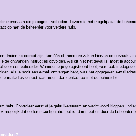
ebruikersnaam die je opgeeft verboden. Tevens is het mogelijk dat de beheerd
act op met de beheerder voor verdere hulp.
n. Indien ze correct zijn, kan één of meerdere zaken hiervan de oorzaak zijn
et je de ontvangen instructies opvolgen. Als dit niet het geval is, moet je a
of door een beheerder. Wanneer je je geregistreerd hebt, werd ook medegedeeld 
olgen. Als je nooit een e-mail ontvangen hebt, was het opgegeven e-mailadres
 je e-mailadres correct was, neem dan contact op met de beheerder.
eem hebt. Controleer eerst of je gebruikersnaam en wachtwoord kloppen. Indie
ook mogelijk dat de forumconfiguratie fout is, dan moet dit door de beheerder 
anmelden!?