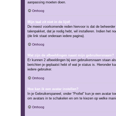
aanpassing moeten doen.
Omhoog
Mijn taal zit niet in de lijst!
De meest voorkomende reden hiervoor is dat de beheerder je t
talenpakket, dat je nodig hebt, wil installeren. Indien he
(de link staat onderaan iedere pagina).
Omhoog
Wat zijn de afbeeldingen naast mijn gebruikersnaam?
Er kunnen 2 afbeeldingen bij een gebruikersnaam staan als j
berichten je geplaatst hebt of wat je status is. Hieronder 
iedere gebruiker.
Omhoog
Hoe kan ik een avatar instellen?
In je Gebruikerspaneel, onder “Profiel” kun je een avatar 
om avatars in te schakelen en om te kiezen op welke manie
Omhoog