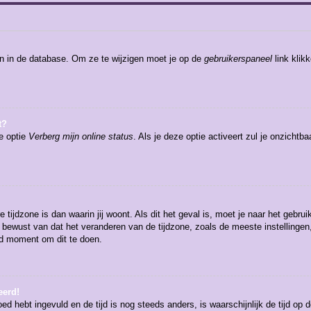
en in de database. Om ze te wijzigen moet je op de
gebruikerspaneel
link klik
t?
de optie
Verberg mijn online status
. Als je deze optie activeert zul je onzicht
 tijdzone is dan waarin jij woont. Als dit het geval is, moet je naar het gebr
bewust van dat het veranderen van de tijdzone, zoals de meeste instellingen
oed moment om dit te doen.
eerd!
oed hebt ingevuld en de tijd is nog steeds anders, is waarschijnlijk de tijd op