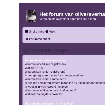
Het forum van oliversverha
Verhalen die over meer gaan dan sex alleen.
Snelle links
V&A
Forumoverzicht
Veelgestelde vragen
Aanmeld- en registratievragen
Waarom moet ik me registreren?
Wat is COPPA?
Waarom kan ik niet registreren?
Ik ben geregistreerd maar kan niet aanmelden!
Waarom kan ik niet aanmelden?
Ik heb me ooit geregistreerd maar kan nu niet meer aanmelden
Ik weet mijn wachtwoord niet meer!
Waarom word ik automatisch afgemeld?
Wat doet "verwijder cookies"?
Gebruikersvoorkeuren en instellingen