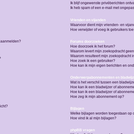
Ik blijf ongewenste privéberichten ont
Ik heb spam of een e-mail met ongepas
Vrienden en vijanden
Waarvoor dient mijn vrienden- en vijand
Hoe verwijder of voeg ik gebruikers toe
me aanmelden?
Forums doorzoeken
Hoe doorzoek ik het forum?
Waarom levert mijn zoekopdracht geen
Waarom resulteert mijn zoekopdracht i
?
Hoe zoek ik een gebruiker?
Hoe kan ik mijn eigen berichten en o
Onderwerpabonnementen en bladwijz
Wat is het verschil tussen een bladwi
Hoe kan ik een bladwijzer of abonneme
Hoe kan ik een bladwijzer of abonnemen
Hoe zeg ik mijn abonnement op?
icht?
Bijlagen
Welke bijlagen worden toegestaan op d
Hoe vind ik al mijn bijlagen?
phpBB vragen