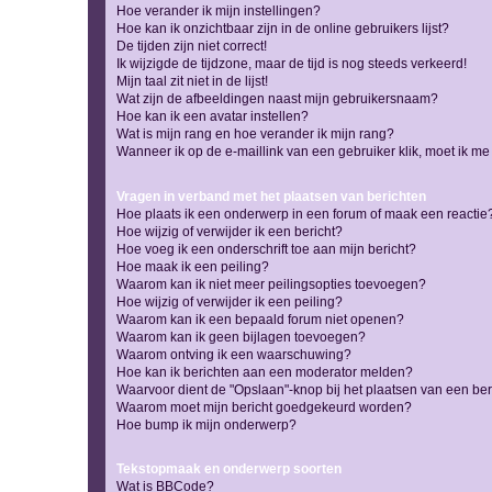
Hoe verander ik mijn instellingen?
Hoe kan ik onzichtbaar zijn in de online gebruikers lijst?
De tijden zijn niet correct!
Ik wijzigde de tijdzone, maar de tijd is nog steeds verkeerd!
Mijn taal zit niet in de lijst!
Wat zijn de afbeeldingen naast mijn gebruikersnaam?
Hoe kan ik een avatar instellen?
Wat is mijn rang en hoe verander ik mijn rang?
Wanneer ik op de e-maillink van een gebruiker klik, moet ik 
Vragen in verband met het plaatsen van berichten
Hoe plaats ik een onderwerp in een forum of maak een reactie
Hoe wijzig of verwijder ik een bericht?
Hoe voeg ik een onderschrift toe aan mijn bericht?
Hoe maak ik een peiling?
Waarom kan ik niet meer peilingsopties toevoegen?
Hoe wijzig of verwijder ik een peiling?
Waarom kan ik een bepaald forum niet openen?
Waarom kan ik geen bijlagen toevoegen?
Waarom ontving ik een waarschuwing?
Hoe kan ik berichten aan een moderator melden?
Waarvoor dient de "Opslaan"-knop bij het plaatsen van een ber
Waarom moet mijn bericht goedgekeurd worden?
Hoe bump ik mijn onderwerp?
Tekstopmaak en onderwerp soorten
Wat is BBCode?