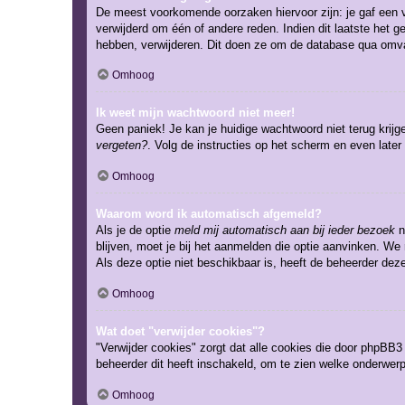
De meest voorkomende oorzaken hiervoor zijn: je gaf een v
verwijderd om één of andere reden. Indien dit laatste het g
hebben, verwijderen. Dit doen ze om de database qua omvan
Omhoog
Ik weet mijn wachtwoord niet meer!
Geen paniek! Je kan je huidige wachtwoord niet terug krij
vergeten?
. Volg de instructies op het scherm en even later
Omhoog
Waarom word ik automatisch afgemeld?
Als je de optie
meld mij automatisch aan bij ieder bezoek
n
blijven, moet je bij het aanmelden die optie aanvinken. We 
Als deze optie niet beschikbaar is, heeft de beheerder dez
Omhoog
Wat doet "verwijder cookies"?
"Verwijder cookies" zorgt dat alle cookies die door phpBB
beheerder dit heeft inschakeld, om te zien welke onderwerp
Omhoog